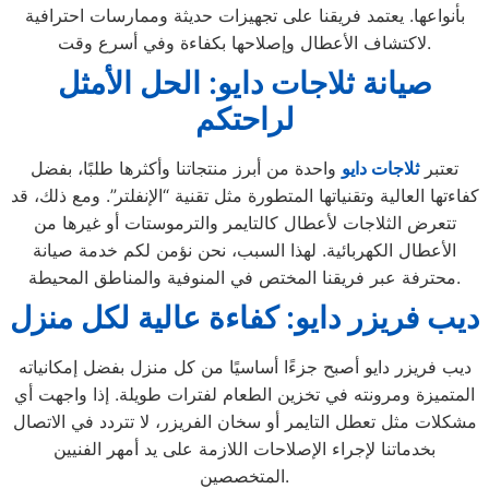
بأنواعها. يعتمد فريقنا على تجهيزات حديثة وممارسات احترافية
لاكتشاف الأعطال وإصلاحها بكفاءة وفي أسرع وقت.
صيانة ثلاجات دايو: الحل الأمثل
لراحتكم
تعتبر
ثلاجات
دايو
واحدة من أبرز منتجاتنا وأكثرها طلبًا، بفضل
كفاءتها العالية وتقنياتها المتطورة مثل تقنية “الإنفلتر”. ومع ذلك، قد
تتعرض الثلاجات لأعطال كالتايمر والترموستات أو غيرها من
الأعطال الكهربائية. لهذا السبب، نحن نؤمن لكم خدمة صيانة
محترفة عبر فريقنا المختص في المنوفية والمناطق المحيطة.
ديب فريزر دايو: كفاءة عالية لكل منزل
ديب فريزر دايو أصبح جزءًا أساسيًا من كل منزل بفضل إمكانياته
المتميزة ومرونته في تخزين الطعام لفترات طويلة. إذا واجهت أي
مشكلات مثل تعطل التايمر أو سخان الفريزر، لا تتردد في الاتصال
بخدماتنا لإجراء الإصلاحات اللازمة على يد أمهر الفنيين
المتخصصين.