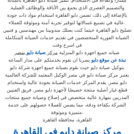
ممتازًا وكفاءة في الاستخدام. تتميز صيانة دايو القاهرة بالمتانة
والتصميم العصري الذي يجمع بين الأناقة والوظائف العملية.
بالإضافة إلى ذلك، تضمن دايو القاهرة استخدام مواد ذات جودة
عالية في تصنيع غسالاتها لتوفير تجربة آمنة وموثوقة للعملاء.
تصليح دايو القاهرة حيثما كنت يصلك مندوبينا من مهندسين و فنيين
الصيانة الفورية المتخصصين في تقديم خدمات الصيانة المتكاملة
في اسرع وقت
صيانه جميع اجهزة دايو المنزلية
مركز
صيانة دايو
بمصر
نبذة عن موقع دايو
يسرنا ان نقوم بخدمتكم على مدار الساعه
بتوكيل صيانة دايو حيث نقوم بصيانة جميع اجهزة شركة دايو
يعتبر مركز صيانة دايو في مصر الوكيل المعتمد للشركة العالمية
دايو مصر. يقدم المركز خدمات الصيانة بجودة عالية واستخدام
قطع غيار أصلية منتجة خصيصًا لأجهزة دايو مصر. فريق الفنيين
المدربين بمهارة عالية متخصص في إصلاح وصيانة جميع منتجات
الشركة بكفاءة ودقة، مما يضمن للعملاء حصولهم على خدمة
متميزة وموثوقة.
القاهرة، محافظة القاهرة
مركز صيانة دايو في القاهرة