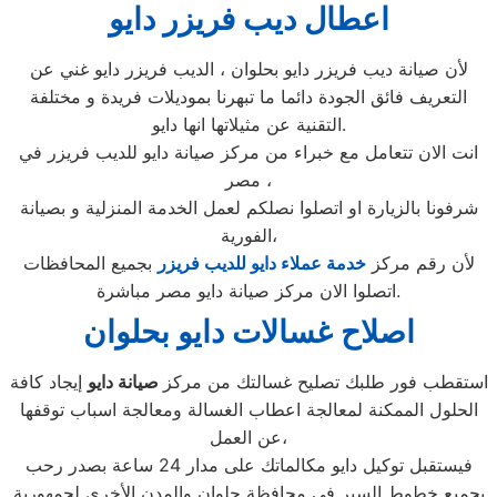
اعطال ديب فريزر دايو
لأن صيانة ديب فريزر دايو بحلوان ، الديب فريزر دايو غني عن
التعريف فائق الجودة دائما ما تبهرنا بموديلات فريدة و مختلفة
التقنية عن مثيلاتها انها دايو.
انت الان تتعامل مع خبراء من مركز صيانة دايو للديب فريزر في
مصر ،
شرفونا بالزيارة او اتصلوا نصلكم لعمل الخدمة المنزلية و بصيانة
الفورية،
لأن رقم مركز
خدمة عملاء دايو للديب فريزر
بجميع المحافظات
اتصلوا الان مركز صيانة دايو مصر مباشرة.
اصلاح غسالات دايو بحلوان
استقطب فور طلبك تصليح غسالتك من مركز
صيانة دايو
إيجاد كافة
الحلول الممكنة لمعالجة اعطاب الغسالة ومعالجة اسباب توقفها
عن العمل،
فيستقبل توكيل دايو مكالماتك على مدار 24 ساعة بصدر رحب
بجميع خطوط السير في محافظة حلوان والمدن الأخرى لجمهورية