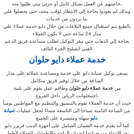
خاصتهم عن العمل بشكل كامل أو جزئي متي طلبوا منه،
وبذلك لم يعودوا بحاجة إلي الانتظار لوقت محدد حتي يحصلوا علي
ما يردون من خدمات.
بالطبع يتم استقبال جميع البلاغات من خلال دايو خدمة عملاء علي
مدار 24 ساعة حتي لا يكون العملاء
بحاجة إلي الذهاب حتي مقر التوكيل لطلب مساعدة فريق الدعم
الفني لتصليح الجزء التالف.
خدمة عملاء دايو حلوان
يسعى توكيل صيانة دايو على خدمة ومساعدة عملائه على مدار
الساعة من خلال توفير فريق متكامل
من
خدمة عملاء دايو
حلوان
وطاقم عمل يقوم على تلبية
احتيحلوانت الزبائن داخل الفروع،
حيث أن خدمة العملاء تقوم بالتنسيق والتنظيم مع المواطنين يومياً
من الساعة الثامنة صباحا الى التاسعة مساءً لجعل عمليات
صيانة
سهلة ومتيسرة على الجميع.
دايو
كما أنه يقدم خدمة الضمان الشامل على أجهزة الديب فريزر دايو
بعد الانتهاء من صيانتها لضمان الراحة والاطمئنان للعملاء لأطول