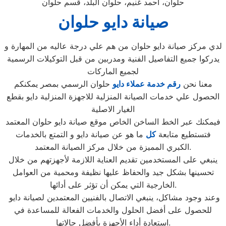
حلوان، أحمد غنيم، حلوان البلد، قسم حلوان
صيانة دايو حلوان
لدي مركز صيانة دايو حلوان من هم علي درجة عاليه من المهارة و
يدركوا جميع التفاصيل الفنية ومدربين من قبل التوكيلات الرسمية
لجميع الماركات
معنا نحن
رقم خدمة عملاء دايو
حلوان الرسمي بمصر يمكنكم
الحصول علي خدمات الصيانة المنزلية للاجهزة المنزلية دايو بقطع
الغيار الاصلية
فيمكنك عبر الخط الساخن الخاص موقع صيانة دايو حلوان المعتمد
فتستطيع متابعة
كل
ما هو عن صيانة دايو و التمتع بالخدمات
الكبري المميزة من خلال مركز الصيانة المعتمد.
ينبغي على المستخدمين تقديم العناية اللازمة لأجهزتهم من خلال
تحسينها بشكل جيد والحفاظ عليها نظيفة ومحمية من العوامل
الخارجية التي يمكن أن تؤثر على أدائها.
وعند وجود مشاكل، ينبغي الاتصال بالفنيين المعتمدين لصيانة دايو
للحصول على أفضل الحلول والخدمات الفعالة للمساعدة في
استعادة أداء الأجهزة بأفضل حالاتها.