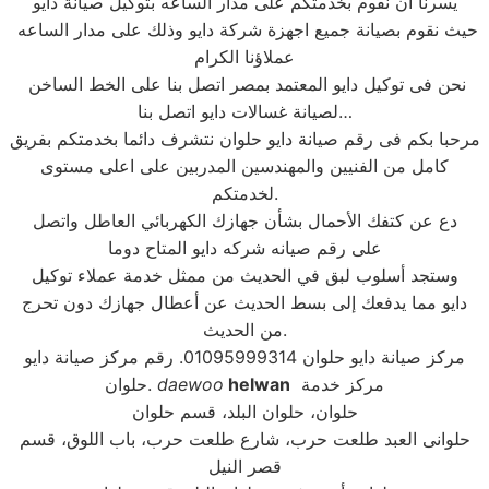
يسرنا ان نقوم بخدمتكم على مدار الساعه بتوكيل صيانة دايو
حيث نقوم بصيانة جميع اجهزة شركة دايو وذلك على مدار الساعه
عملاؤنا الكرام
نحن فى توكيل دايو المعتمد بمصر اتصل بنا على الخط الساخن
لصيانة غسالات دايو اتصل بنا…
مرحبا بكم فى رقم صيانة دايو حلوان نتشرف دائما بخدمتكم بفريق
كامل من الفنيين والمهندسين المدربين على اعلى مستوى
لخدمتكم.
دع عن كتفك الأحمال بشأن جهازك الكهربائي العاطل واتصل
على رقم صيانه شركه دايو المتاح دوما
وستجد أسلوب لبق في الحديث من ممثل خدمة عملاء توكيل
دايو مما يدفعك إلى بسط الحديث عن أعطال جهازك دون تحرج
من الحديث.
مركز صيانة دايو حلوان 01095999314. رقم مركز صيانة دايو
مركز خدمة
helwan
daewoo
حلوان.
حلوان، حلوان البلد، قسم حلوان
حلوانى العبد طلعت حرب، شارع طلعت حرب، باب اللوق، قسم
قصر النيل