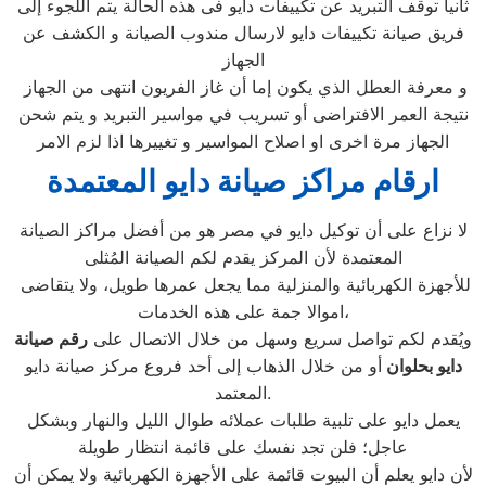
ثانيا توقف التبريد عن تكييفات دايو فى هذه الحالة يتم اللجوء إلى
فريق صيانة تكييفات دايو لارسال مندوب الصيانة و الكشف عن
الجهاز
و معرفة العطل الذي يكون إما أن غاز الفريون انتهى من الجهاز
نتيجة العمر الافتراضى أو تسريب في مواسير التبريد و يتم شحن
الجهاز مرة اخرى او اصلاح المواسير و تغييرها اذا لزم الامر
ارقام مراكز صيانة دايو المعتمدة
لا نزاع على أن توكيل دايو في مصر هو من أفضل مراكز الصيانة
المعتمدة لأن المركز يقدم لكم الصيانة المُثلى
للأجهزة الكهربائية والمنزلية مما يجعل عمرها طويل، ولا يتقاضى
اموالا جمة على هذه الخدمات،
ويُقدم لكم تواصل سريع وسهل من خلال الاتصال على
رقم صيانة
دايو ب
حلوان
أو من خلال الذهاب إلى أحد فروع مركز صيانة دايو
المعتمد.
يعمل دايو على تلبية طلبات عملائه طوال الليل والنهار وبشكل
عاجل؛ فلن تجد نفسك على قائمة انتظار طويلة
لأن دايو يعلم أن البيوت قائمة على الأجهزة الكهربائية ولا يمكن أن