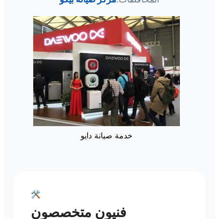
خدمة صيانة دايو
🛠️
فنيون متخصصون