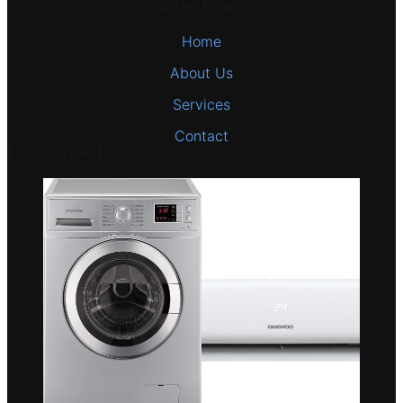
Other Pages
Home
About Us
Services
Contact
Latest Projects