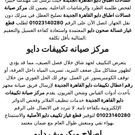
غسالات اطباق دايو القاهرة الجديدة
حيث نرسل لك مهندسًا خبيرًا
لفحص طلمبة الطرد والرشاشات الداخلية. يضمن لك
مركز صيانة
غسالات اطباق دايو القاهرة الجديدة
تصليح العطل في منزلك دون
نقل الجهاز. اتصل الآن على الرقم
01023140280
لطلب
قطع
غيار غسالة صحون دايو
المعتمدة واستعادة كفاءة الغسيل والتعقيم
المثالية بأقل تكلفة.
مركز صيانه تكييفات دايو
يتعرض التكييف لجهد شاق خلال فصل الصيف، مما قد يؤدي
لظهور مشاكل مثل ضعف التبريد، تسريب المياه داخل الغرفة، أو
توقف الكومبريسور عن العمل. نوفر لك الحل الفوري من خلال
رقم اعطال تكييفات دايو القاهرة الجديدة
لإرسال فريق صيانة مجهز
بأحدث أدوات القياس وشحن الفريون. يقدم
مركز صيانة تكييفات
دايو القاهرة الجديدة
خدمات تنظيف الفلاتر وفحص الدوائر
الإلكترونية بكفاءة تامة. لا تتردد في الاتصال على الرقم
01023140280
لتوفير
قطع غيار تكييف دايو الأصلية
والاستمتاع
بهواء نقي ومنعش طوال العام مع ضمان معتمد.
اصلاح ميكرويف دايو