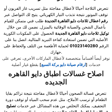
تتعرض الثلاجة أحيانًا لأعطال مفاجئة مثل تسريب غاز الفريون أو
توقف الموتور نتيجة تذبذب التيار الكهربائي. يتيح لك التواصل عبر
رقم اعطال ثلاجات دايو القاهرة الجديدة
طلب فني متمكن للقيام
بأعمال الشحن والصيانة الوقائية بالمنزل. نضمن لك من خلال
توكيل ثلاجات دايو القاهرة الجديدة
الحصول على المكونات الكورية
الأصلية التي تضمن استعادة كفاءة التبريد المثالية. اتصل بنا على
الرقم
01023140280
لحماية الأطعمة من التلف والحفاظ على
جهازك.
نوفر أيضاً أقساماً متخصصة لأعطال الماركات الأخرى، تعرفي على
خدمات
[
ارقام صيانة دايو بركة السبع
]
بقطع غيار أصلية
اصلاح غسالات اطباق دايو القاهره
الجديده
تتعرض غسالة الصحون أحيانًا لأعطال مفاجئة نتيجة تراكم بقايا
الطعام أو ترسب الأملاح، مثل عدم سحب المياه أو توقف دورة
التجفيف. يمكنك التخلص من هذه المشاكل عبر خدمات
تصليح