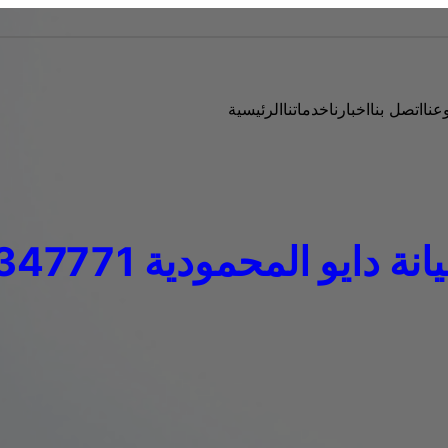
عنا
اتصل بنا
اخبارنا
خدماتنا
الرئيسية
 دايو المحمودية 01129347771