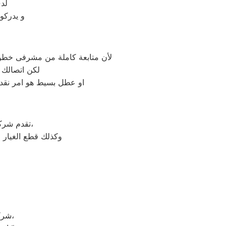
لد
و يدركو
لأن متابعة كاملة من مشرفى خطوط 
لكن اتصالك 
او عطل بسيط هو امر نقدر
على جميع الأجهزة المنزلية،
تقدم شر
وكذلك قطع الغيار 
شركة دايو هي شركة توجد في دولة كوريا الجنوبيّة، وتحديداً في مدينة سيؤول،