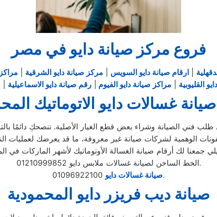
فروع مركز صيانة دايو في مصر
دقهلية
|
ارقام صيانة دايو السويس
|
مركز صيانة دايو الشرقية
|
مراكز 
يو القليوبية
|
مراكز صيانة دايو الفيوم
|
رقم صيانة دايو الاسماعيلية
|
ص
يانة غسالات دايو الاتوماتيك المح
لب فني الصيانة وشراء بعض قطع الغيار الأصلية. ننصحكِ دائمًا بالتأك
الخط الساخن لصيانة غسالات ملابس دايو 01210999852.
01096922100.
صيانة غسالات دايو
صيانة ديب فريزر دايو المحمودية