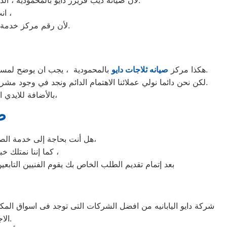
انت الان تتعامل مع خبراء من مركز صيانه دايو للديب فريزر في المحمودية ،
لأن رقم مركز خدمة عملاء دايو للديب فريزر بجميع المحافظات اتصلوا الان مركز صيانه دايو المحمودية مباشرة.
بالمحمودية ، يجب ان يوضح لمستخدمى ثلاجات دايو بالمحمودية ان كلنا يعلم مدى اهمية الثلاجة بالمنزل ونحن لا ندخر جهدا كي نلبي جميع طلبات الصيانه لثلاجات دايو.
هكذا مركز
صيانه ثلاجات دايو
لكن نحن دائما نولي عملائنا الاهتمام الدائم ونجد في وجود مشرفي مراقبة الجودة الاختيار الامثل لخروج اجهزة الثلاجات سواء من مركز الصيانه لثلاجات دايو المعتمد بالمحمودية او من منزل العميل.
بالأضافة للايدي المدربة صاحبة الخبرة في كافة اعطال ثلاجات دايو بجميع موديلاتها القديم منها والحديث،
ص
هل أنت بحاجة إلى خدمة الصيانة الفورية لغسالة الأطباق دايو المحمودية لديك؟ نحن نمنحك خدمة الصيانة الفورية التي ترغب بها،
كما إننا نمتلك خبرة أكثر من 10 سنوات في خدمات إصلاحات كافة أنواع غسالات الأطباق دايو المحمودية ،
بعد إتمام تقديم الطلب الخاص بك يقوم الفنيين التابعي
الاجهزه التى تصنعها وتكون دقيقه ومتميزه لكى حتى تظل رقم 1 في السوق.