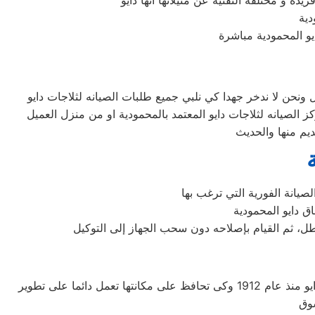
لعطل، ثم القيام بإصلاحه دون سحب الجهاز إلى التوكيل
شركة دايو اليابانيه من افضل الشركات التى توجد فى اسواق المكيفات وتوفر لنا افضل الاجهزه المنزليه التى تحتاجها، تأسست شركة دايو منذ عام 1912 وكى تحافظ على مكانتها تعمل دائما على تطوير