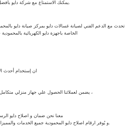
يمكنك الاستمتاع مع شركة دايو بأفضل عروض تكييف دايو والخصومات الدائمة على كافة الموديلات من تكييف 1.5 حصان و2.25حصان و3حصان.
تحدث مع الدعم الفني لصيانة غسالات دايو بمركز صيانة دايو بالمحمود
الخاصة باجهزة دايو الكهربائية بالمحمودية 
ان إستخدام أحدث الأ
يضمن لعملائنا الحصول علي جهاز منزلي متكامل يعمل بأعلى مستوى من الكفاءة التي ينتظرها عملائنا ولتعزيز الثقة في مركز صيانة دايو المحمودية المعتمد بالمحمودية ،
معنا نحن ضمان و اصلاح دايو الرسم
و يُوفر ارقام اصلاح دايو المحمودية جميع الخدمات والمميزات التي تُساهم في تحقيق راحة وأمان العملاء من خلال تخفيض أسعار تلك الخدمات والبُعد التام عن التكاليف المالية باهظة الثمن.