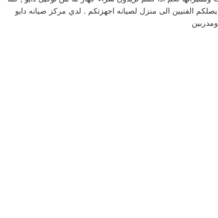
لكم مرلكز صيانه دايو خدمه 24 ساعه , فى تلقى شكواكم , وايضا يصلكم الفنيين الى منزل لصيانه اجهزتكم . لدي مركز صيانه دايو
ومدربين