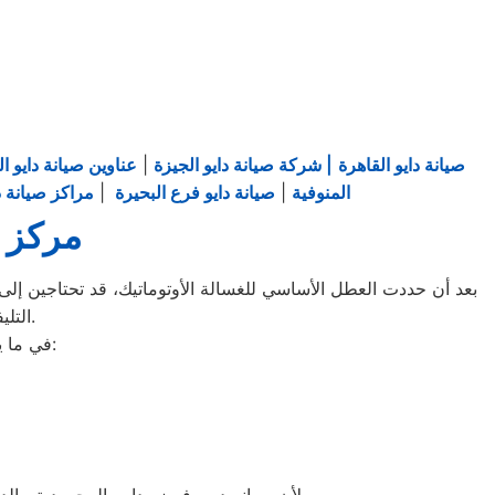
صيانة دايو القاهرة
| شركة صيانة دايو الجيزة
|
عناوين صيانة دايو ال
المنوفية
|
صيانة دايو فرع البحيرة
|
مراكز صيانة دا
مركز ص
بعد أن حددت العطل الأساسي للغسالة الأوتوماتيك، قد تحتاجين إلى ط
التليفونات الوهمية لشركات صيانة غير معروفة، ما قد يعرضك لعمليات النصب.
في ما يلي جمعنا لك أرقام صيانة الغسالة الأوتوماتيك لأشهر الماركات في المحمودية:
لأن صيانه ديب فريزر دايو بالمحمودية ، الديب فريزر دايو غني عن التعريف فائق الجودة دائما ما تبهرنا بموديلات فريدة و مختلفة التقنية عن مثيلاتها انها دايو.