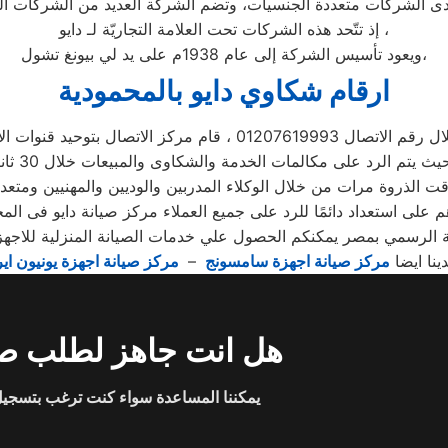
إذ تتّحد هذه الشركات تحت العلامة التجاريّة لـ دايو ،
ويعود تأسيس الشركة إلى عام 1938م على يد لي بيونغ تشول،
ارقام شكاوي دايو بالمحمودية
 01207619993 ، قام مركز الاتصال بتوحيد قنوات الاتصال
 الذروة مرات من خلال الوكلاء المدربين والوديين والمهنيين ومتعد
م على استعداد دائمًا للرد على جميع العملاء مركز صيانة دايو فى الم
 الرسمي بمصر يمكنكم الحصول علي خدمات الصيانة المنزلية للاجهزة ا
دينا ايضا
مركز صيانة اجهزة سامسونج
–
مركز صيانة اجهزة يونيون اير
هل انت جاهز لطلب صي
يمكننا المساعدة سواء كنت ترغب بتسجيل 