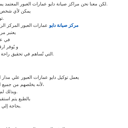
لكن معنا نحن مراكز صيانة دايو عمارات العبور المعتمد يمكنكم الحصول علي خدمات الصيانة للاجهزة المنزلية دايو بقطع غيار أصلية وبشهادة ضمان معتمدة من مركز صيانة دايو المعتمد.
يمكن لأي شخص مه
توكيل ثلاجات دايو المُدعمة من الخصومات والعروض التي ليس لها مثيل.
مركز صيانة دايو
عمارات العبور المركز الرئ
يعتبر مر
في عم
و يُوفر ار
التي تُساهم في تحقيق راحة وأمان العملاء من خلال تخفيض أسعار تلك الخدمات والبُعد التام عن التكاليف المالية باهظة الثمن.
يعمل توكيل دايو عمارات العبور علي مدار ا
لأنه يخلصهم من جميع الأعطال التي تمنع الأجهزة الكهربائية خاصتهم عن العمل بشكل كامل أو جزئي متي طلبوا منه،
وبذلك لم يعودوا بحاجة إلي الانتظار لوقت محدد حتي يحصلوا علي ما يردون من خدمات.
بالطبع يتم استقبال جمي
بحاجة إلي الذهاب حتي مقر التوكيل لطلب مساعدة فريق الدعم الفني لتصليح الجزء التالف.