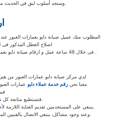
وستجد أسلوب لبق في الحديث من ممثل خدمة عملاء توكيل دايو مما يدفعك إلى بسط الحديث عن أعطال جهازك دون تحرج من الحديث.
ار
المطلوب منك عميل صيانة دايو بعمارات العبور عند 
اصلاح العطل المذكور فى البلاغ ليصل المندوب
فى خلال 48 ساعة عمل و ارقام صيانة دايو بعمارات العبور موضحة بالصفحة الرسمية صيانة دايو كما تجدها فى اعلى الصفحة الخاصة بفرع صيانة دايو بعمارات العبور .
لدي مركز صيانة دايو عمارات العبور من هم ع
معنا نحن
رقم خدمة عملاء دايو
عمارات العبور
فيم
و التمتع بالخدمات الكبري المميزة من خلال مركز الصيانة المعتمد.
فتستطيع متابعة كل
م
ينبغي على المستخدمين تقديم العناية اللازمة لأجهزتهم من خلال تحسينها بشكل جيد والحفاظ عليها نظيفة ومحمية من العوامل الخارجية التي يمكن أن تؤثر على أدائها.
وعند وجود مشاكل، ينبغي الاتصال بالفنيين المعتمدين لصيانة دايو للحصول على أفضل الحلول والخدمات الفعالة للمساعدة في استعادة أداء الأجهزة بأفضل حالاتها.