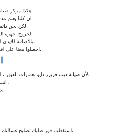
هكذا مركز صيانة
ان كلنا يعلم مدى اهمية الثلاجة بالمنزل ونحن لا ندخر جهدا كي نلبي جميع طلبات الصيانه لثلاجات دايو.
لكن نحن دائما
المعتمد بعمارات العبور او من منزل العميل.
لخروج اجهزة ال
بالأضافة للايدي المدربة صاحبة الخبرة في كافة اعطال ثلاجات دايو بجميع موديلاتها القديم منها والحديث،
احصلوا معنا على افضل خدمة للثلاجات في عمارات العبور من خلال رقم مركز صيانة دايو في عمارات العبور.
ا
لأن صيانة ديب فريزر دايو بعمارات العبور ، الديب فريزر دايو غني عن التعريف فائق الجودة دائما ما تبهرنا بموديلات فريدة و مختلفة التقنية عن مثيلاتها انها دايو.
في عمارات العبور ،
انت
شرفونا بالزيارة او اتصلوا نصلكم لعمل الخدمة المنزلية و بصيانة الفورية،
إيجاد كافة الحلول الممكنة لمعالجة اعطاب الغسالة ومعالجة اسباب توقفها عن العمل،
استقطب فور طلبك تصليح غسالتك 