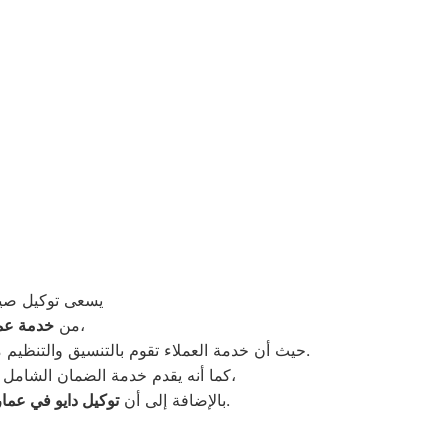
يسعى توكيل صيا
وطاقم عمل يقوم على تلبية احتياجات الزبائن داخل الفروع،
من
خدمة عمل
سهلة ومتيسرة على الجميع.
حيث أن خدمة العملاء تقوم بالتنسيق والتنظيم م
كما أنه يقدم خدمة الضمان الشامل على أجهزة الديب فريزر دايو بعد الانتهاء من صيانتها لضمان الراحة والاطمئنان للعملاء لأطول فترة ممكنة،
حريص كل الحرص على تقديم أفضل مستوى ممكن من الجودة والكفاءة في صيانة أجهزة دايو.
بالإضافة إلى أن
توكيل دايو في عمار