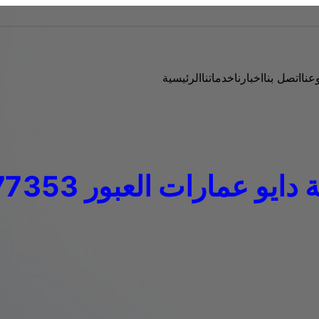
عنا
اتصل بنا
اخبارنا
خدماتنا
الرئيسية
يو عمارات العبور 01283377353