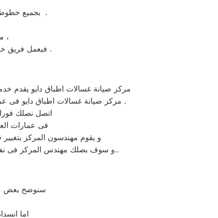
بجميع خطوط السير في محافظة عمارات العبور والمدن الأخرى لجمهورية عمارات العبور العربية .
من المزايا والخدمات وتلبية طلبك خلال ساعات معدودة فقط من تقديمه ،
الموحد .
فيعمل فريق خد
مركز صيانة غسالات اطباق دايو يقدم خدمة
مركز صيانة غسالات اطباق دايو فى عمارات العبور على اعلى مستوى بقطع غيار اصلية تعيد عمل غسالة الاطباق دايو الى كفاءتها الاولى قبل العطل .
اتصل نصلك فورا و الصيانة تتم فى 
فى عمارات العبو
و يقوم مهندسون المركز بتغيير ق
و سوف بصلك مهندس المركز فى نفس يوم الاتصال بنا او فى خلال 24 ساعة من طلب صيانة دايو و يقوم بخدمة تصليح غسالات دايو لديك فورا..
سنوضح بعض م
اما انسدا