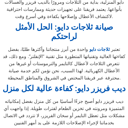
دايو المنزلية، بداية من الثلاجات ومرورًا بالديب فريزر والغسالات
بأنواعها. يعتمد فريقنا على تجهيزات حديثة وممارسات احترافية
لاكتشاف الأعطال وإصلاحها بكفاءة وفي أسرع وقت.
صيانة ثلاجات دايو: الحل الأمثل
لراحتكم
تعتبر
ثلاجات
دايو
واحدة من أبرز منتجاتنا وأكثرها طلبًا، بفضل
كفاءتها العالية وتقنياتها المتطورة مثل تقنية “الإنفلتر”. ومع ذلك، قد
تتعرض الثلاجات لأعطال كالتايمر والترموستات أو غيرها من
الأعطال الكهربائية. لهذا السبب، نحن نؤمن لكم خدمة صيانة
محترفة عبر فريقنا المختص في الشروق والمناطق المحيطة.
ديب فريزر دايو: كفاءة عالية لكل منزل
ديب فريزر دايو أصبح جزءًا أساسيًا من كل منزل بفضل إمكانياته
المتميزة ومرونته في تخزين الطعام لفترات طويلة. إذا واجهت أي
مشكلات مثل تعطل التايمر أو سخان الفريزر، لا تتردد في الاتصال
بخدماتنا لإجراء الإصلاحات اللازمة على يد أمهر الفنيين