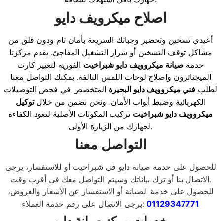
اصلاح ميكرويف دايو
أعيدي تسخين وتحضير وجباتك السريعة بأمان تام ودون قلق من
مشاكل توقف التسخين أو شرار التشغيل المفاجئ. يقدم مركزنا
خدمة
صيانة ميكروويف دايو شبراخيت
الفورية لتغيير كارت
الميجناترون وإصلاح لوحات اللمس التالفة. يمكنك التواصل معنا
لطلب
فني ميكروويف دايو البحيرة
المتخصص في فحص التوصيلات
الكهربائية وضبط أبواب الأمان، ونحن نضمن من خلال
توكيل
ميكروويف دايو شبراخيت
تركيب المكونات الأصلية لتعود الكفاءة
لجهازك من الزيارة الأولى.
التواصل معنا
للحصول على خدمة صيانة دايو في شبراخيت أو للاستفسار، يرجى
.
الاتصال بنا أو ترك بياناتك وسيتم التواصل معك في أقرب وقت
للحصول على خدمة الصيانة أو الاستفسار عن الأسعار والعروض،
01129347771
:
يرجى الاتصال على رقم خدمة العملاء
خدمات مركز صيانة دايو