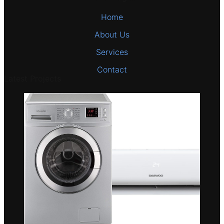
Home
About Us
Services
Contact
Latest Projects