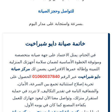
للتواصل وحجز الصيانة
بسرعة واستجابة على مدار اليوم.
خاتمة صيانة دايو شبراخيت
في الختام، يمثل الاعتماد على جهة صيانة متخصصة
وموثوقة الخطوة الأساسية لضمان سلامة أجهزتك المنزلية
الثمينة وإطالة عمرها الافتراضي. يضمن لك
مركز صيانة
01060037840
دايو شبراخيت
عبر الرقم
الحصول على
تجربة إصلاح استثنائية تجمع بين السرعة، الأمان،
والشفافية التامة في تقدير التكاليف. لا تتردد في حماية
استقرار منزلك، وتواصل معنا الآن ليعود جهازك للعمل
بكفاءة المصنع كما كان في يومه الأول.
لدينا ايضا
مركز صيانة اجهزة سامسونج
–
مركز صيانة