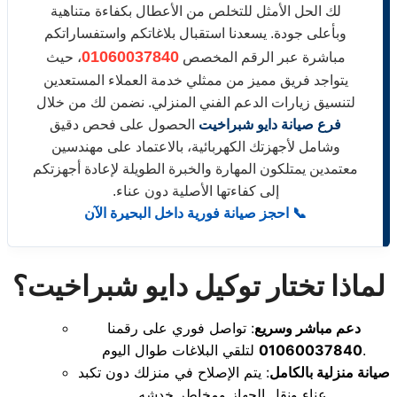
لك الحل الأمثل للتخلص من الأعطال بكفاءة متناهية
وبأعلى جودة. يسعدنا استقبال بلاغاتكم واستفساراتكم
01060037840
مباشرة عبر الرقم المخصص
، حيث
يتواجد فريق مميز من ممثلي خدمة العملاء المستعدين
لتنسيق زيارات الدعم الفني المنزلي. نضمن لك من خلال
فرع صيانة دايو شبراخيت
الحصول على فحص دقيق
وشامل لأجهزتك الكهربائية، بالاعتماد على مهندسين
معتمدين يمتلكون المهارة والخبرة الطويلة لإعادة أجهزتكم
إلى كفاءتها الأصلية دون عناء.
📞 احجز صيانة فورية داخل البحيرة الآن
لماذا تختار توكيل دايو شبراخيت؟
دعم مباشر وسريع
: تواصل فوري على رقمنا
لتلقي البلاغات طوال اليوم.
01060037840
صيانة منزلية بالكامل
: يتم الإصلاح في منزلك دون تكبد
عناء ونقل الجهاز ومخاطر خدشه.