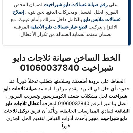
على
رقم صيانة غسالات دايو شبراخيت
لضمان الفحص
الفوري لحلل الغسيل ومحركات الدفع. نحن نتولى
إصلاح
غسالات ملابس دايو
بالكامل داخل منزلك وأمام عينيك، مع
الالتزام بتركيب
قطع غيار غسالات دايو الأصلية
المرفقة
بضمان معتمد لحماية الغسالة من تكرار الأعطال.
الخط الساخن صيانة ثلاجات دايو
شبراخيت 01060037840
الحفاظ على برودة أطعمتك وسلامتها يتطلب تدخلاً فورياً عند
حدوث أي خلل في التبريد. يقدم مركزنا المعتمد
صيانة ثلاجات دايو
شبراخيت
لحل مشكلات ضعف الكومبريسور وتسريب الفريون.
اتصل بنا عبر الرقم 01060037840 لمعرفة
أعطال ثلاجات دايو
الشائعة
لتفادي الممارسات الخاطئة، وتأكد أن فريق
توكيل ثلاجات
دايو شبراخيت
مجهز بأحدث أدوات القياس لتقديم الحل الجذري
فوراً.