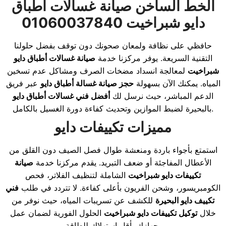
الخط الساخن صيانة غسالات اطباق
دايو شبراخيت 01060037840
حافظي على نظافة ولمعان صحونك دون توقف بفضل حلولنا
التقنية السريعة. يوفر مركزنا خدمة
صيانة غسالات أطباق دايو
شبراخيت
لمعالجة انسداد مضخات الصرف ومشاكل عدم تسخين
المياه. يمكنك الآن بسهولة
حجز صيانة غسالة أطباق دايو
عبر فريق
الدعم المباشر، حيث نرسل لك
أفضل فني غسالات أطباق دايو
بالبحيرة لضبط الموازين وتحديث كفاءة دورة الغسيل بالكامل.
مميزات تكييفات دايو
استمتع بأجواء باردة ومنعشة طوال فصل الصيف دون القلق من
الأعطال المفاجئة أو ضعف التبريد. يقدم مركزنا خدمة
صيانة
تكييفات دايو شبراخيت
الشاملة لتنظيف الفلاتر، فحص
الكومبريسور، وشحن الفريون بأعلى كفاءة. لا تتردد في طلب
فني
تكييف دايو البحيرة
للكشف عن تسريبات المياه، حيث نوفر من
خلال
توكيل تكييفات دايو شبراخيت
الحلول الفورية لضمان عمل
جهازك بأقل استهلاك للطاقة.