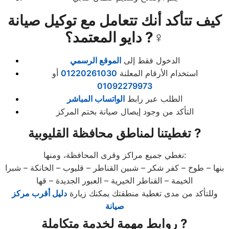
كيف تتأكد أنك تتعامل مع توكيل صيانة
دايو المعتمد؟ ?️‍♀️
الدخول فقط إلى
الموقع الرسمي
استخدام الأرقام المعلنة
01220261030
أو
01092279973
الطلب عبر رابط
الواتساب المباشر
التأكد من وجود إيصال صيانة بختم المركز
تغطيتنا لمناطق محافظة القليوبية ?
نغطي جميع مراكز وقرى المحافظة، ومنها:
بنها – طوخ – كفر شكر – شبين القناطر – قليوب – الخانكة – شبرا
الخيمة – القناطر الخيرية – العبور الجديدة – قها
وللتأكد من مدى تغطية منطقتك يمكنك زيارة
دليل أقرب مركز
صيانة
روابط مهمة لخدمة متكاملة ?