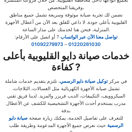
بجميع أنواعها داخل محافظة القليوبية. من خلال فروعنا المنتشرة
وفريقنا المتخصص،
نضمن لك تجربة صيانة موثوقة وسريعة تشمل جميع مناطق
القليوبية بأعلى جودة. لا داعي للقلق بعد الآن من أعطال الأجهزة
المنزلية، فنحن هنا لخدمتك على مدار الساعة.
تواصل معنا الآن عبر الواتساب
? أو اتصل على الأرقام:
01092279973
–
01220261030
خدمات صيانة دايو القليوبية بأعلى
كفاءة ?
في مركز
توكيل صيانة دايو الرسمي
، نلتزم بتقديم خدمات شاملة
تشمل صيانة الأجهزة الكهربائية مثل الغسالات، الثلاجات،
الميكروويف، التكييفات، الديب فريزر والمزيد. لدينا فريق تقني
مدرب يستخدم أحدث الأجهزة التشخيصية للكشف عن الأعطال
بدقة.
للتعرف على تفاصيل الخدمة، يمكنك زيارة صفحة
صيانة دايو
الرسمية
حيث نعرض جميع الأجهزة المدعومة وطريقة طلب