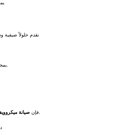
يم
نقدم حلولاً صيفية و
بمجرد سماع صوت مرتفع في الكومبريسور أو ملاحظة توقف التبريد الفجائي.
توفر لك قطع الغيار الأصلية مثل الميغناترون والترانس فوراً وبأعلى جودة.
فإن
صيانة ميكروويف
د