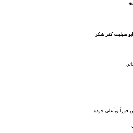
و
ايو سبليت كفر شكر
ل