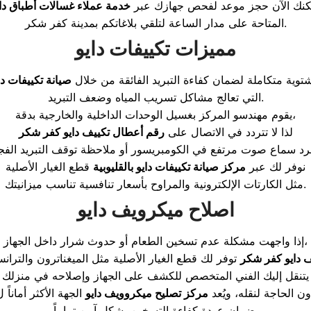
كنك الآن حجز موعد لفحص جهازك عبر
خدمة عملاء غسالات أطباق داي
المتاحة على مدار الساعة لتلقي بلاغاتكم بمدينة كفر شكر.
مميزات تكييفات دايو
شتوية متكاملة لضمان كفاءة التبريد الفائقة من خلال
صيانة تكييفات د
التي تعالج مشاكل تسريب المياه وضعف التبريد.
يقوم مهندسو المركز بغسيل الوحدات الداخلية والخارجية بدقة،
لذا لا تتردد في الاتصال على
رقم أعطال تكييف دايو كفر شكر
نوفر لك عبر
مركز صيانة تكييفات دايو بالقليوبية
قطع الغيار الأصلية
مثل الكارتات الإلكترونية والمراوح بأسعار تنافسية تناسب ميزانيتك.
اصلاح ميكرويف دايو
إذا واجهت مشكلة عدم تسخين الطعام أو حدوث شرار داخل الجهاز،
 دايو كفر شكر
يتنقل إليك الفني المتخصص للكشف على الجهاز وإصلاحه في منزلك
ون الحاجة لنقله، ويُعد
مركز تصليح ميكروويف دايو
الجهة الأكثر أماناً 
ضمان عودة كفاءة التسخين بشكل آمن تماماً.