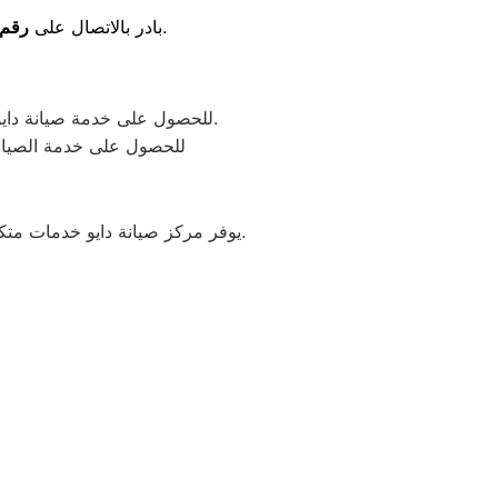
للاستفادة من خدمات الدعم الفني السريع بأسعار تنافسية.
بادر بالاتصال على
رقم 
للحصول على خدمة صيانة دايو في شبراخيت أو للاستفسار، يرجى الاتصال بنا أو ترك بياناتك وسيتم التواصل معك في أقرب وقت.
للحصول على خدمة الصيانة
يوفر مركز صيانة دايو خدمات متكاملة لصيانة جميع الأجهزة المنزلية بأعلى جودة وكفاءة، مع توفير حلول سريعة ومعتمدة لجميع الأعطال.