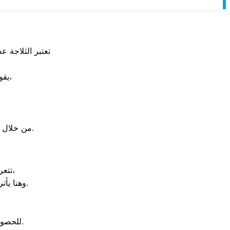
تعتبر الثلاجة ع
يقوم مهندسو المركز بشحن الفريون وتغيير الثرموستات التالف بقطع أصلية،
من خلال فريق الدعم الفني الذي يقدم لك مقايسة حقيقية وسعر عادل للمكونات الأصلية.
تتعرض غسالة الأطباق أحياناً لمشاكل انسداد الرشاشات أو عدم تسخين المياه،
ليعيد للجهاز كفاءته التنظيفية العالية.
وهنا يأت
للحصول على استشارة فنية سريعة بمجرد ظهور رموز الخطأ على الشاشة الرقمية.