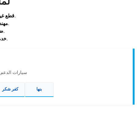
لما
معتمدة بنسبة 100% لضمان عمر تشغيلي أطول للجهاز.
قطع غيا
مدربون على التعامل مع كافة الأعطال المعقدة.
مهند
على كافة أعمال التصليح والقطع المستبدلة.
ضم
فورية تغنيك عن مشقة ونقل الأجهزة خارج المنزل.
خدم
سيارات الدعم ا
بنها
كفر شكر