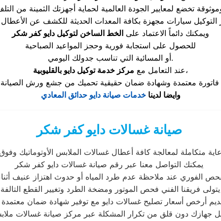
ويمكنك دائماً الاعتماد على
الخط الساخن لتوكيل دايو كفر شكر
للحصول على استجابة فورية وحجز المواعيد الصباحية
أو المسائية التي تناسب جدولك اليومي.
،
عند التعامل مع
مركز خدمة توكيل دايو بالقليوبية
وايضا لدينا
خدمات صيانة دايو حدائق المعادي
صيانة غسالات دايو كفر شكر
اية متكاملة لمعالجة كافة أعطال غسالات الملابس الأوتوماتيك وفوق ا
يمكنك التواصل معنا عبر رقم صيانة غسالات دايو كفر شكر
حص الفوري عند ملاحظة عدم طرد المياه أو حدوث اهتزاز عنيف أثناء 
يتولى فريقنا الفني فحص الموتور ومضخة الطرد وتغيير القطع التالفة،
قديم أرخص أسعار تصليح غسالات دايو مع توفير شهادة ضمان معتمدة ع
 جهازك دون قلق من تكرار المشكلة عبر مركز صيانة غسالات ملا