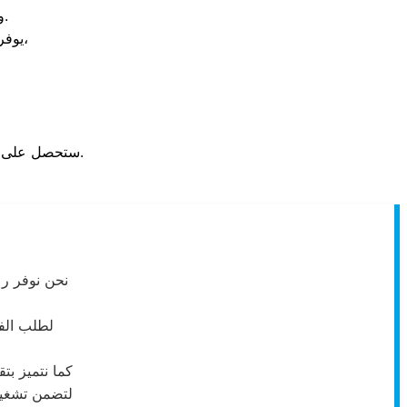
وموثوقة تخضع لمعايير الجودة العالمية لحماية أجهزتك الثمينة من التلف.
يوفر التوكيل سيارات مجهزة بكافة المعدات الحديثة للكشف عن الأعطال فوراً،
ستحصل على فاتورة معتمدة وشهادة ضمان حقيقية تحميك من جشع ورش الصيانة غير المرخصة.
نحن نوفر رع
لطلب الف
كما نتميز بت
لتضمن تشغيل