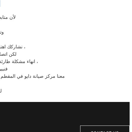
ا
لأن متاب
وت
نشاركك اهتمامك ونقدر مدى الارتباك فى حالة حدوث خلل او عطل فى ايا من اجهزتنا المنزلية ،
لكن اتصا
انهاء مشكلة طارئة او عطل بسيط هو امر نقدره تمام ونقدم لك الحلول الممكنة والمساعدة قدر المستطاع ،
فنيي
معنا مركز صيانة دايو في المقطم 
ل