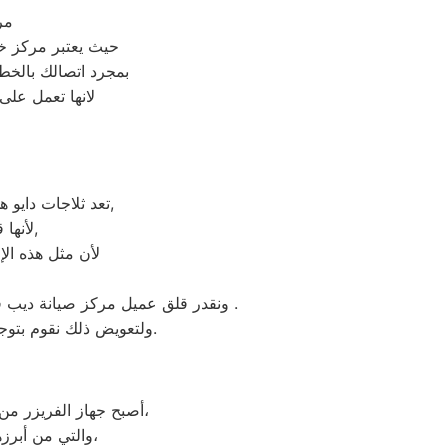
مر
حيث يعتبر مركز خ
بمجرد اتصالك بالخ
لانها تعمل على
تعد ثلاجات دايو هي أهم الأجهزة الكهربائية التي توفرها الشركة و أكثرها مبيعاً بين بقية المنتجات الأخرى,
لأنها قوية جداً في عمليات التبريد و تتضمن بعض التقنيات المتميزة كتقنية الانفلتر,
لأن مثل هذه الإ
ونقدر قلق عميل مركز صيانة ديب فريزر دايو المقطم ونثمن وقته. لذلك عادة هناك بعض المحافظات لايوجد بها فروع لنا اوالفرع تحت الانشاء .
ولتعويض ذلك نقوم بتوجية خطوط سير منظمة من المقر الرئيسي لمركز صيانة ثلاجات دايو المقطم لتلك المحافظات.
أصبح جهاز الفريزر من ماركة دايو من الأجهزة الضرورية داخل كافة البيوت، وفقًا لمميزات ديب فريزر دايو العديدة،
والتي من أبرزها حفظ الطعام لفترات طويلة، وتعدد موديلاته المختلفة، وبالرغم من مميزاته العديدة،