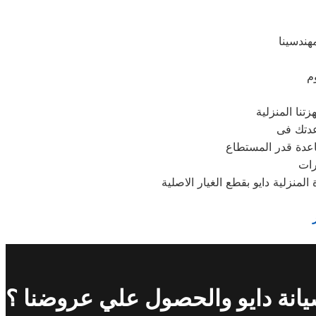
هندسينا
م
عدتك فى
رات
نزلية دايو بقطع الغيار الاصلية
انة دايو والحصول علي عروضنا ؟