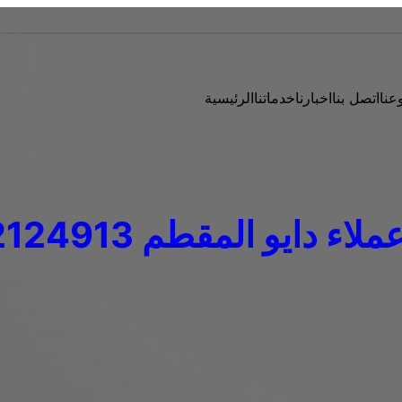
عنا
اتصل بنا
اخبارنا
خدماتنا
الرئيسية
ء دايو المقطم 01112124913