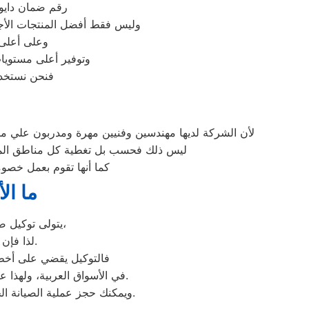
رقم ضمان دايو 
وليس فقط أفضل المنتجات الأج
وعلى أعلى 
وتوفير أعلى مستويات
فنحن نستخدم
لأن الشركة لديها مهندسين وفنيين مهرة ومدربون علي مس
ليس ذلك فحسب بل تغطية كل مناطق المقطم
كما أنها تقوم بعمل خصوم
ما ال
يتولى توكيل صيانة دايو خدمة تصليح جميع أعطال أجهزة دايو من ثلاجات وغسالات وديب فريزرات،
عليها بأعلى جودة ممكنة.
لذا فإن
فالتوكيل يقضي على أخطر 
عند مواجهة أي مشكلة في أجهزتك ليقدم لك الصيانة المتكافئة.
في الأسواق العربية، ولهذا ع
وسيتم تقديمها لك في غضون 24 ساعة فقط.
ويمكنك حجز عملية الصيانة 