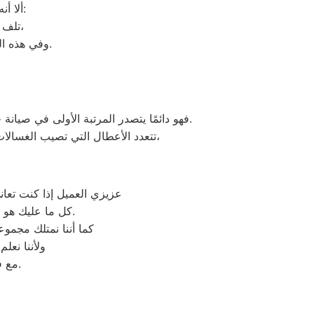
ألا أنه من المحتمل حدوث بعض الأعطال التي تتطلب الصيانة، ومن هذه الأعطال:
تلف التايمر، أو مشكلة في الترموستات، أو السخان، أو عطل بالدائرة الكهربائية،
وفي هذه الحالة يجب عليك الاتصال بخدمة ديب فريزر دايو المقطم لعمل الإصلاحات اللازمة.
فهو دائمًا يتصدر المرتبة الأولى في صيانة جميع أنواع الغسالات الخاصة بماركة دايو تحت أيدي أنسب المقطم، مع مراعاة توفير أفضل خدمات الدعم الفنى.
اوتوماتيك، واخرى فوق اوتوماتيك، والنصف اتوماتيك،
تتعدد الأعطال التي تصيب الغسالا
عزيزي العميل إذا كنت تعا
وكيل معتمد لأجهزة دايو في مصر.
كل ما عليك هو 
كما أننا نمتلك مجمو
ولأننا نعل
مع فريق خدمة العملاء لدينا على فروعنا دايو المتوافر على موقعنا الالكتروني.