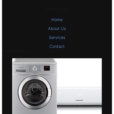
Other Pages
Home
About Us
Services
Contact
Latest Projects