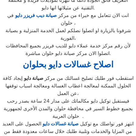
التعريف فائق الجودة دائما ما تبهرنا بموديلات فريدة و مختلفة
التقنية عن مثيلاتها انها دايو.
انت الان تتعامل مع خبراء من مركز
صيانة ديب فريزر دايو
في
حلوان ،
شرفونا بالزيارة او اتصلوا نصلكم لعمل الخدمة المنزلية و بصيانة
الفورية،
لأن رقم مركز خدمة عملاء دايو للديب فريزر بجميع المحافظات
اتصلوا الان مركز صيانة دايو حلوان مباشرة.
اصلاح غسالات دايو بحلوان
استقطب فور طلبك تصليح غسالتك من مركز
صيانة دايو
إيجاد كافة
الحلول الممكنة لمعالجة اعطاب الغسالة ومعالجة اسباب توقفها
عن العمل،
فيستقبل توكيل دايو مكالماتك على مدار 24 ساعة بصدر رحب
بجميع خطوط السير في محافظة حلوان والمدن الأخرى لجمهورية
حلوان العربية .
انتهز فور تواصلك مع توكيل
صيانة غسالات دايو
الحصول على العديد
من المزايا والخدمات وتلبية طلبك خلال ساعات معدودة فقط من