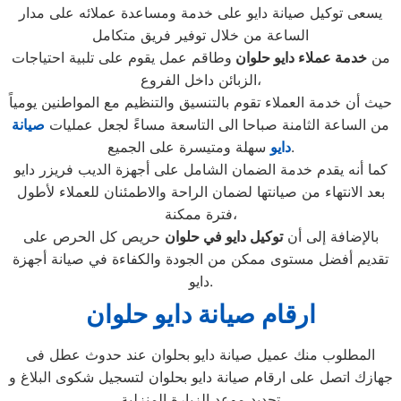
يسعى توكيل صيانة دايو على خدمة ومساعدة عملائه على مدار
الساعة من خلال توفير فريق متكامل
من
خدمة عملاء دايو حلوان
وطاقم عمل يقوم على تلبية احتياجات
الزبائن داخل الفروع،
حيث أن خدمة العملاء تقوم بالتنسيق والتنظيم مع المواطنين يومياً
من الساعة الثامنة صباحا الى التاسعة مساءً لجعل عمليات
صيانة
سهلة ومتيسرة على الجميع.
دايو
كما أنه يقدم خدمة الضمان الشامل على أجهزة الديب فريزر دايو
بعد الانتهاء من صيانتها لضمان الراحة والاطمئنان للعملاء لأطول
فترة ممكنة،
بالإضافة إلى أن
توكيل دايو في حلوان
حريص كل الحرص على
تقديم أفضل مستوى ممكن من الجودة والكفاءة في صيانة أجهزة
دايو.
ارقام صيانة دايو حلوان
المطلوب منك عميل صيانة دايو بحلوان عند حدوث عطل فى
جهازك اتصل على ارقام صيانة دايو بحلوان لتسجيل شكوى البلاغ و
تحديد موعد الزيارة المنزلية