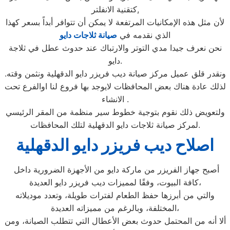
كتقنية الانفلتر,
لأن مثل هذه الإمكانيات المرتفعة لا يمكن أن تتوافر أبداً بسعر كهذا
الذي نقدمه في
صيانة ثلاجات دايو
نحن نعرف جيدا مدي التوتر والارتباك عند حدوث عطل في ثلاجة
دايو.
ونقدر قلق عميل مركز صيانة ديب فريزر دايو الدقهلية ونثمن وقته.
لذلك عادة هناك بعض المحافظات لايوجد بها فروع لنا اوالفرع تحت
الانشاء .
ولتعويض ذلك نقوم بتوجية خطوط سير منظمة من المقر الرئيسي
لمركز صيانة ثلاجات دايو الدقهلية لتلك المحافظات.
اصلاح ديب فريزر دايو الدقهلية
أصبح جهاز الفريزر من ماركة دايو من الأجهزة الضرورية داخل
كافة البيوت، وفقًا لمميزات ديب فريزر دايو العديدة،
والتي من أبرزها حفظ الطعام لفترات طويلة، وتعدد موديلاته
المختلفة، وبالرغم من مميزاته العديدة،
ألا أنه من المحتمل حدوث بعض الأعطال التي تتطلب الصيانة، ومن