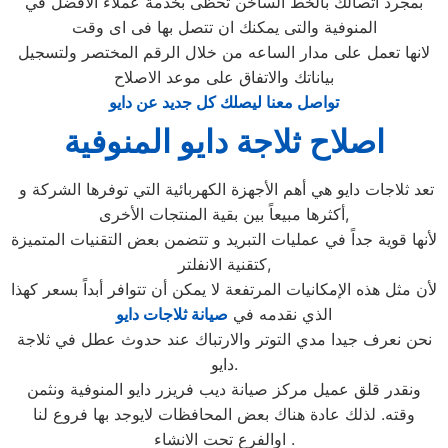
بمجرد اتصالك بالخط الساخن تحظى بخدمة عملاء الافضل في
المنوفية والتى يمكنك ان تتصل بها فى اى وقت
لانها تعمل على مدار الساعه من خلال الرقم المختصر ولتسجيل
بياناتك والاتفاق على موعد الاصلاح
تواصل معنا ليصلك كل جديد عن دايو
اصلاح ثلاجة دايو المنوفية
تعد ثلاجات دايو هي أهم الأجهزة الكهربائية التي توفرها الشركة و
أكثرها مبيعاً بين بقية المنتجات الأخرى,
لأنها قوية جداً في عمليات التبريد و تتضمن بعض التقنيات المتميزة
كتقنية الانفلتر,
لأن مثل هذه الإمكانيات المرتفعة لا يمكن أن تتوافر أبداً بسعر كهذا
الذي نقدمه في
صيانة ثلاجات دايو
نحن نعرف جيدا مدي التوتر والارتباك عند حدوث عطل في ثلاجة
دايو.
ونقدر قلق عميل مركز صيانة ديب فريزر دايو المنوفية ونثمن
وقته. لذلك عادة هناك بعض المحافظات لايوجد بها فروع لنا
اوالفرع تحت الانشاء .