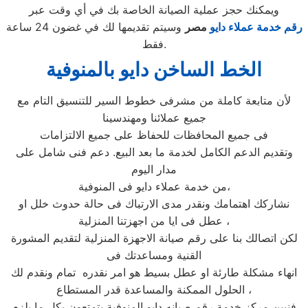
ويمكنك حجز عملية الصيانة الخاصة بك في أي وقت عبر
رقم
خدمة عملاء دايو
مصر
وسيتم تقديمها لك في غضون 24 ساعة
فقط.
الخط الساخن دايو بالمنوفية
لأن متابعة كاملة من مشرفى خطوط السير للتنسيق التام مع
جميع عملائنا ومهندسينا
فى جميع المحافظات للحفاظ على جميع الالتزامات
وتقديم الدعم الكامل لخدمة ما بعد البيع. دعم فنى شامل على
مدار اليوم
من خدمة عملاء دايو فى المنوفية،
نشاركك اهتمامك ونقدر مدى الارتباك فى حالة حدوث خلل او
عطل فى ايا من اجهزتنا المنزلية ،
لكن اتصالك بنا على رقم صيانة الاجهزة المنزلية لتقديم المشورة
القنية ومساعدتك فى
انهاء مشكلة طارئة او عطل بسيط هو امر نقدره تمام ونقدم لك
الحلول الممكنة والمساعدة قدر المستطاع ،
فنيين مركز خدمة رقم صيانه دايو المنوفية يتمتعون بكل ما يلزم