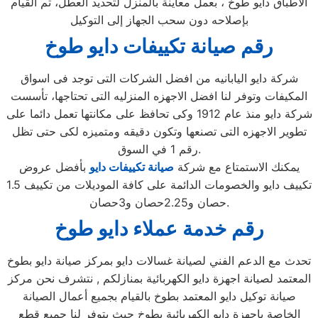
الاطباق دايو طوخ ، بعمل معاينة بالمنزل لتحديد العطل، ثم القيام
بإصلاحه دون سحب الجهاز إلى التوكيل
رقم صيانة تكييفات دايو طوخ
شركة دايو اليابانيه من افضل الشركات التى توجد فى اسواق
المكيفات وتوفر لنا افضل الاجهزه المنزليه التى تحتاجها، تأسست
شركة دايو منذ عام 1912 وكى تحافظ على مكانتها تعمل دائما على
تطوير الاجهزه التى تصنعها وتكون دقيقه ومتميزه لكى حتى تظل
رقم 1 في السوق.
يمكنك الاستمتاع مع شركة
صيانة تكييفات دايو
بأفضل عروض
تكييف دايو والخصومات الدائمة على كافة الموديلات من تكييف 1.5
حصان و2.25حصان و3حصان.
رقم خدمة عملاء دايو طوخ
تحدث مع الدعم الفني لصيانة غسالات دايو بمركز صيانة دايو بطوخ
المعتمد لصيانة اجهزة دايو الكهربائية بمنازلكم , نتشرف نحن مركز
صيانة توكيل دايو المعتمد بطوخ بالقيام بجميع أعمال الصيانة
الخاصة باجهزة دايو الكهربائية بطوخ حيث يتوفر لنا جميع قطع