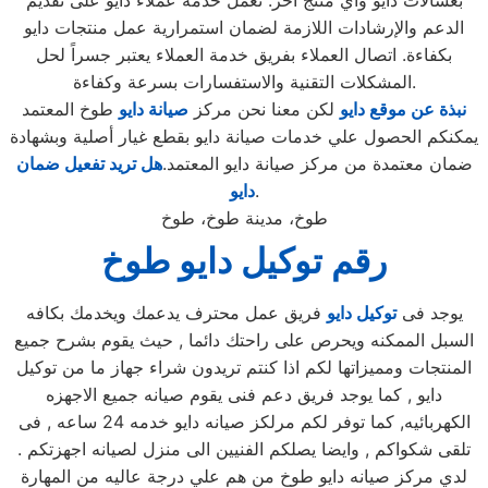
بغسالات دايو وأي منتج آخر. تعمل خدمة عملاء دايو على تقديم
الدعم والإرشادات اللازمة لضمان استمرارية عمل منتجات دايو
بكفاءة. اتصال العملاء بفريق خدمة العملاء يعتبر جسراً لحل
المشكلات التقنية والاستفسارات بسرعة وكفاءة.
نبذة عن موقع دايو
لكن معنا نحن مركز
صيانة دايو
طوخ المعتمد
يمكنكم الحصول علي خدمات صيانة دايو بقطع غيار أصلية وبشهادة
ضمان معتمدة من مركز صيانة دايو المعتمد.
هل تريد تفعيل ضمان
.
دايو
طوخ، مدينة طوخ، طوخ
رقم توكيل دايو طوخ
يوجد فى
توكيل دايو
فريق عمل محترف يدعمك ويخدمك بكافه
السبل الممكنه ويحرص على راحتك دائما , حيث يقوم بشرح جميع
المنتجات ومميزاتها لكم اذا كنتم تريدون شراء جهاز ما من توكيل
دايو , كما يوجد فريق دعم فنى يقوم صيانه جميع الاجهزه
الكهربائيه, كما توفر لكم مرلكز صيانه دايو خدمه 24 ساعه , فى
تلقى شكواكم , وايضا يصلكم الفنيين الى منزل لصيانه اجهزتكم .
لدي مركز صيانه دايو طوخ من هم علي درجة عاليه من المهارة