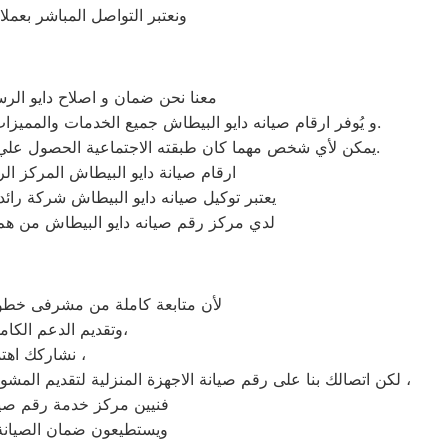
ونعتبر التواصل المباشر بعملا
معنا نحن ضمان و اصلاح دايو الرس
و يُوفر ارقام صيانه دايو البيطاش جميع الخدمات والمميزات التي تُساهم في تحقيق راحة وأمان العملاء من خلال تخفيض أسعار تلك الخدمات والبُعد التام عن التكاليف المالية باهظة الثمن.
يمكن لأي شخص مهما كان طبقته الاجتماعية الحصول علي كافة الخدمات وأعمال التصليح التي يُقدمها توكيل ميكروويف دايو المُدعمة بباقات من الخصومات والعروض التي ليس لها مثيل.
ارقام صيانة دايو البيطاش المركز ال
يعتبر توكيل صيانه دايو البيطاش شركة رائ
لدي مركز رقم صيانه دايو البيطاش من هم 
لأن متابعة كاملة من مشرفى خطوط 
وتقديم الدعم الكامل لخدمة ما بعد البيع. دعم فنى شامل على مدار اليوم من خدمة عملاء دايو فى البيطاش،
نشاركك اهتمامك ونقدر مدى الارتباك فى حالة حدوث خلل او عطل فى ايا من اجهزتنا المنزلية ،
لكن اتصالك بنا على رقم صيانة الاجهزة المنزلية لتقديم المشورة القنية ومساعدتك فى انهاء مشكلة طارئة او عطل بسيط هو امر نقدره تمام ونقدم لك الحلول الممكنة والمساعدة قدر المستطاع ،
فنيين مركز خدمة رقم صيانه
ويستطيعون ضمان الصيانة 