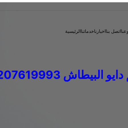
عنا
اتصل بنا
اخبارنا
خدماتنا
الرئيسية
يو البيطاش 01207619993