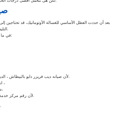
لكن هى تتحمل اقصى درجات الحرارة الصيف تعمل فى اسواء الظروف باستمرارية فى التشغيل المتواصل حيث لا يضاهيها اى ثلاجات اخر.
صيا
بعد أن حددت العطل الأساسي للغسالة الأوتوماتيك، قد تحتاجين إلى ط
التليفونات الوهمية لشركات صيانة غير معروفة، ما قد يعرضك لعمليات النصب.
في ما يلي جمعنا لك أرقام صيانة الغسالة الأوتوماتيك لأشهر الماركات في البيطاش:
لأن صيانه ديب فريزر دايو بالبيطاش ، الديب فريزر دايو غني عن التعريف فائق الجودة دائما ما تبهرنا بموديلات فريدة و مختلفة التقنية عن مثيلاتها انها دايو.
انت الان تتعامل مع خبراء من مركز صيانه دايو للديب فريزر في البيطاش ،
شرفونا بالزيارة او اتصلوا نصلكم لعمل الخدمة المنزلية و بصيانة الفورية،
لأن رقم مركز خدمة عملاء دايو للديب فريزر بجميع المحافظات اتصلوا الان مركز صيانه دايو البيطاش مباشرة.
ص