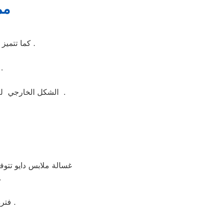
مم
كما تتميز غسالة ملابس دايو بسهولة التنظيف وبها خاصة التنظيف الذاتي للحله بعد الغسيل .
وهو نظام يتيح لك التحكم بكامل وظائف الغس
الشكل الخارجي لغسالة ملابس دايو جيد ومتوفر منها اكثر من لون مثل ابيض واسود وسيلفر لتناسب الجميع .
غسالة ملابس دايو تتوفر
لكن تتمكن م
فترة الضمان غسالة ملابس دايو 5 سنوات شامل بضمان شركة العربي جروب .