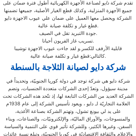
تقدم شركة
دايو
لصناعة الأجهزة الكهربائية أطول فترة
ضمان
على
جميع الأجهزة المنزلية، وكذلك قطع الغيار الأصلية، جميعها تضمنها
الشركة ويحصل معها العميل على ضمان علي عيوب الاجهزة دايو
قطع غيار و تكلفة صيانة عالية.
جودة االتبريد تقل في الصيف.
تسريب غاز الفريون أحيانا.
قابلية الأرفف للكسر.و لقد جاءت عيوب الاجهزة توشيبا
كالتالي:قطع غيار و تكلفة صيانة عالية.
شركة دايو لصيانة الثلاجة بالسنطة
شركة دايو هي شركة توجد في دولة كوريا الجنوبيّة، وتحديداً في
مدينة سيؤول، وتعدّ إحدى الشركات متعددة الجنسيات، وتضم
الشركة العديد من الشركات التابعة لها، إذ تتّحد هذه الشركات تحت
العلامة التجاريّة لـ دايو ، ويعود تأسيس الشركة إلى عام 1938م
على يد لي بيونغ تشول، وتهتم الشركة بصناعة الأغذية،
والمنسوجات، والأوراق الماليّة، والإلكترونيّات، والصناعات، وبناء
السفن، وغيرها الكثير، وللشركة تأثير قوي على التنمية والسياسة
والإعلام والثقافة الاقتصاديّة في كوريا الجنوبيّة، وتبلغ نسبة عائدات