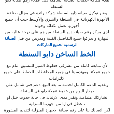
يقدم مكافة خدمات الصيانة الشاملة لكل عملاء رقم صيانه دايو
السنطة
يعتبر توكيل صيانه دايو السنطة شركة رائدة في مجال صناعة
الأجهزة الكهربائية في السنطة والشرق والأوسط حيث أن جميع
أجهزتها تعمل بكفائه وجودة
لدي مركز رقم صيانه دايو السنطة من هم علي درجة عاليه من
المهارة و يدركوا جميع التفاصيل الفنية ومدربين من قبل
الصيانة
الرسمية لجميع الماركات
الخط الساخن دايو السنطة
لأن متابعة كاملة من مشرفى خطوط السير للتنسيق التام مع
جميع عملائنا ومهندسينا فى جميع المحافظات للحفاظ على جميع
الالتزامات
وتقديم الدعم الكامل لخدمة ما بعد البيع. دعم فنى شامل على
مدار اليوم من خدمة عملاء دايو فى السنطة،
نشاركك اهتمامك ونقدر مدى الارتباك فى حالة حدوث خلل او
عطل فى ايا من اجهزتنا المنزلية ،
لكن اتصالك بنا على رقم صيانة الاجهزة المنزلية لتقديم المشورة