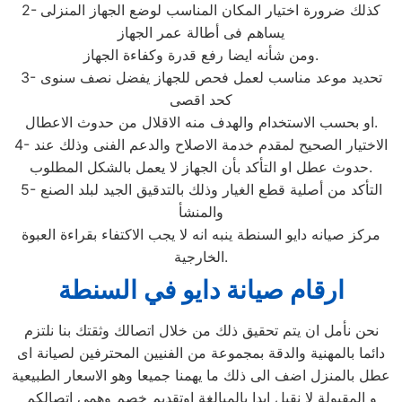
2- كذلك ضرورة اختيار المكان المناسب لوضع الجهاز المنزلى
يساهم فى أطالة عمر الجهاز
ومن شأنه ايضا رفع قدرة وكفاءة الجهاز.
3- تحديد موعد مناسب لعمل فحص للجهاز يفضل نصف سنوى
كحد اقصى
او بحسب الاستخدام والهدف منه الاقلال من حدوث الاعطال.
4- الاختيار الصحيح لمقدم خدمة الاصلاح والدعم الفنى وذلك عند
حدوث عطل او التأكد بأن الجهاز لا يعمل بالشكل المطلوب.
5- التأكد من أصلية قطع الغيار وذلك بالتدقيق الجيد لبلد الصنع
والمنشأ
مركز صيانه دايو السنطة ينبه انه لا يجب الاكتفاء بقراءة العبوة
الخارجية.
ارقام صيانة دايو في السنطة
نحن نأمل ان يتم تحقيق ذلك من خلال اتصالك وثقتك بنا نلتزم
دائما بالمهنية والدقة بمجموعة من الفنيين المحترفين لصيانة اى
عطل بالمنزل اضف الى ذلك ما يهمنا جميعا وهو الاسعار الطبيعية
و المقبولة لا نقبل ابدا بالمبالغة اوتقديم خصم وهمى اتصالكم