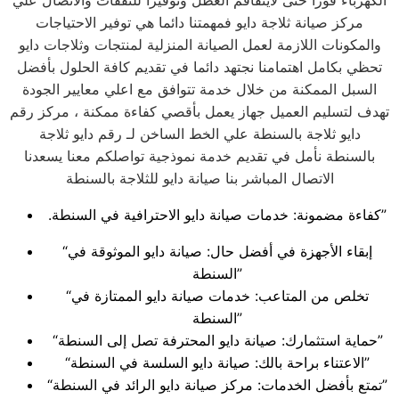
الكهرباء فورا حتى لايتفاقم العطل وتوفيرا للنفقات والاتصال علي
مركز صيانة ثلاجة دايو فمهمتنا دائما هي توفير الاحتياجات
والمكونات اللازمة لعمل الصيانة المنزلية لمنتجات وثلاجات دايو
تحظي بكامل اهتمامنا نجتهد دائما في تقديم كافة الحلول بأفضل
السبل الممكنة من خلال خدمة تتوافق مع اعلي معايير الجودة
تهدف لتسليم العميل جهاز يعمل بأقصي كفاءة ممكنة ، مركز رقم
دايو ثلاجة بالسنطة علي الخط الساخن لـ رقم دايو ثلاجة
بالسنطة نأمل في تقديم خدمة نموذجية تواصلكم معنا يسعدنا
الاتصال المباشر بنا صيانة دايو للثلاجة بالسنطة
.كفاءة مضمونة: خدمات صيانة دايو الاحترافية في السنطة”
“إبقاء الأجهزة في أفضل حال: صيانة دايو الموثوقة في
السنطة”
“تخلص من المتاعب: خدمات صيانة دايو الممتازة في
السنطة”
“حماية استثمارك: صيانة دايو المحترفة تصل إلى السنطة”
“الاعتناء براحة بالك: صيانة دايو السلسة في السنطة”
“تمتع بأفضل الخدمات: مركز صيانة دايو الرائد في السنطة”