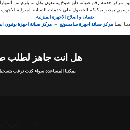
ين مركز خدمة رقم صيانه دايو طوخ يتمتعون بكل ما يلزم من المهار
رسمي بمصر يمكنكم الحصول علي خدمات الصيانة المنزلية للاجهزة المن
ضمان و اصلاح الاجهزة المنزلية
دينا ايضا
مركز صيانة اجهزة سامسونج
–
مركز صيانة اجهزة يونيون اير
.
هل انت جاهز لطلب صي
يمكننا المساعدة سواء كنت ترغب بتسجيل 
Latest Projects
er Pages