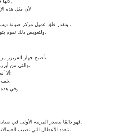
لأنها قوية جداً في عمليات التبريد و تتضمن بعض التقنيات المتميزة كتقنية الانفلتر,
لأن مثل هذه الإ
ونقدر قلق عميل مركز صيانة ديب فريزر دايو طوخ ونثمن وقته. لذلك عادة هناك بعض المحافظات لايوجد بها فروع لنا اوالفرع تحت الانشاء .
ولتعويض ذلك نقوم بتوجية خطوط سير منظمة من المقر الرئيسي لمركز صيانة ثلاجات دايو طوخ لتلك المحافظات.
أصبح جهاز الفريزر من ماركة دايو من الأجهزة الضرورية داخل كافة البيوت، وفقًا لمميزات ديب فريزر دايو العديدة،
والتي من أبرزها حفظ الطعام لفترات طويلة، وتعدد موديلاته المختلفة، وبالرغم من مميزاته العديدة،
ألا أنه من المحتمل حدوث بعض الأعطال التي تتطلب الصيانة، ومن هذه الأعطال:
تلف التايمر، أو مشكلة في الترموستات، أو السخان، أو عطل بالدائرة الكهربائية،
وفي هذه الحالة يجب عليك الاتصال بخدمة ديب فريزر دايو طوخ لعمل الإصلاحات اللازمة.
فهو دائمًا يتصدر المرتبة الأولى في صيانة جميع أنواع الغسالات الخاصة بماركة دايو تحت أيدي أنسب طوخ، مع مراعاة توفير أفضل خدمات الدعم الفنى.
اوتوماتيك، واخرى فوق اوتوماتيك، والنصف اتوماتيك،
تتعدد الأعطال التي تصيب الغسالا