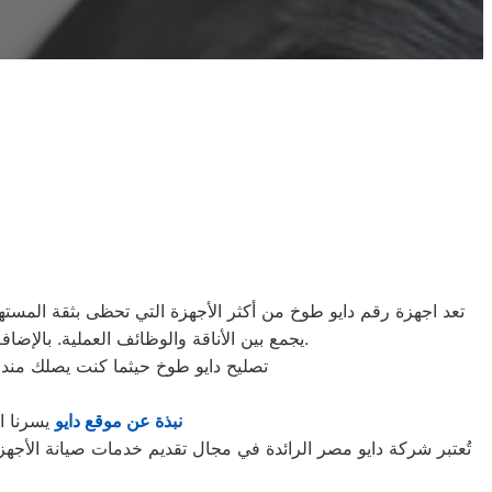
تعد اجهزة رقم دايو طوخ من أكثر الأجهزة التي تحظى بثقة المستهلك
يجمع بين الأناقة والوظائف العملية. بالإضافة إلى ذلك، تضمن دايو طوخ استخدام مواد ذات جودة عالية في تصنيع غسالاتها لتوفير تجربة آمنة وموثوقة للعملاء.
تصليح دايو طوخ حيثما كنت يصلك مندو
نبذة عن موقع دايو
يسرنا ا
تُعتبر شركة دايو مصر الرائدة في مجال تقديم خدمات صيانة الأجهز