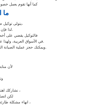
كما أنها تقوم بعمل خصوم
ما ا
يتولى توكيل صيانة دايو خدمة تصليح جميع أعطال أجهزة دايو من ثلاجات وغسالات وديب فريزرات،
عليها بأعلى جودة ممكنة.
لذا فإن
فالتوكيل يقضي على أخطر 
عند مواجهة أي مشكلة في أجهزتك ليقدم لك الصيانة المتكافئة.
في الأسواق العربية، ولهذا ع
وسيتم تقديمها لك في غضون 24 ساعة فقط.
ويمكنك حجز عملية الصيانة 
لأن متاب
وت
نشاركك اهتمامك ونقدر مدى الارتباك فى حالة حدوث خلل او عطل فى ايا من اجهزتنا المنزلية ،
لكن اتصا
انهاء مشكلة طارئة او عطل بسيط هو امر نقدره تمام ونقدم لك الحلول الممكنة والمساعدة قدر المستطاع ،