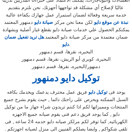
الغسالات والبوتاجازات، يمكنك الاعتماد على خبراءنا المدربين تدريبًا
عاليًا لإصلاح أي مشكلة قد تواجهها أجهزتك. نحن نلتزم بتقديم
خدمة سريعة وفعالة لضمان استمرار عمل جهازك بكفاءة عالية
نبذة عن موقع دايو
لكن معنا نحن مركز
صيانة دايو
دمنهور المعتمد
يمكنكم الحصول علي خدمات صيانة دايو بقطع غيار أصلية وبشهادة
ضمان معتمدة من مركز صيانة دايو المعتمد.
هل تريد تفعيل ضمان
.
دايو
البحيره، نقرها، قسم دمنهور
البحيرة، كوبري أبو الريش، نقرها، قسم دمنهور
دمنهور/البحيره، نقرها، قسم دمنهور
توكيل دايو دمنهور
يوجد فى
توكيل دايو
فريق عمل محترف يدعمك ويخدمك بكافه
السبل الممكنه ويحرص على راحتك دائما , حيث يقوم بشرح جميع
المنتجات ومميزاتها لكم اذا كنتم تريدون شراء جهاز ما من توكيل
دايو , كما يوجد فريق دعم فنى يقوم صيانه جميع الاجهزه
الكهربائيه, كما توفر لكم مرلكز صيانه دايو خدمه 24 ساعه , فى
تلقى شكواكم , وايضا يصلكم الفنيين الى منزل لصيانه اجهزتكم .