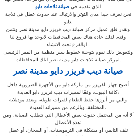
الذي نقدمه في
صيانة ثلاجات دايو
نحن نعرف جيدا مدي التوتر والارتباك عند حدوث عطل في ثلاجة
دايو.
ونقدر قلق عميل مركز صيانة ديب فريزر دايو مدينة نصر ونثمن
وقته. لذلك عادة هناك بعض المحافظات لايوجد بها فروع لنا
اوالفرع تحت الانشاء .
ولتعويض ذلك نقوم بتوجية خطوط سير منظمة من المقر الرئيسي
لمركز صيانة ثلاجات دايو مدينة نصر لتلك المحافظات.
صيانة ديب فريزر دايو مدينة نصر
أصبح جهاز الفريزر من ماركة دايو من الأجهزة الضرورية داخل
كافة البيوت، وفقًا لمميزات ديب فريزر دايو العديدة،
والتي من أبرزها حفظ الطعام لفترات طويلة، وتعدد موديلاته
المختلفة، وبالرغم من مميزاته العديدة،
ألا أنه من المحتمل حدوث بعض الأعطال التي تتطلب الصيانة، ومن
هذه الأعطال:
تلف التايمر، أو مشكلة في الترموستات، أو السخان، أو عطل