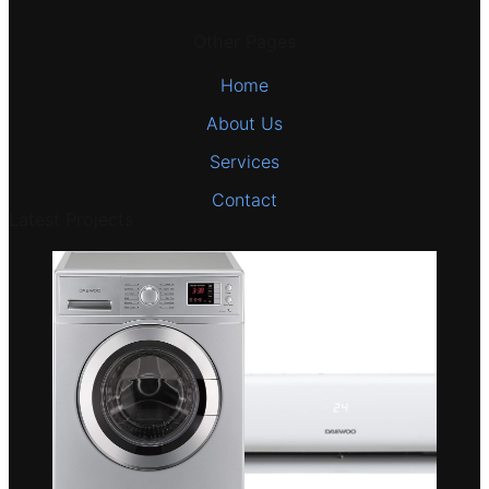
Other Pages
Home
About Us
Services
Contact
Latest Projects