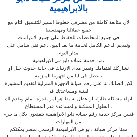
بالابراهيمية
لأن متابعة كاملة من مشرفى خطوط السير للتنسيق التام مع
جميع عملائنا ومهندسينا
فى جميع المحافظات للحفاظ على جميع الالتزامات
وتقديم الدعم الكامل لخدمة ما بعد البيع. دعم فنى شامل على
مدار اليوم
من خدمة عملاء دايو فى الابراهيمية،
نشاركك اهتمامك ونقدر مدى الارتباك فى حالة حدوث خلل او
عطل فى ايا من اجهزتنا المنزلية ،
لكن اتصالك بنا على رقم صيانة الاجهزة المنزلية لتقديم المشورة
القنية ومساعدتك فى
انهاء مشكلة طارئة او عطل بسيط هو امر نقدره تمام ونقدم لك
الحلول الممكنة والمساعدة قدر المستطاع ،
فنيين مركز خدمة رقم صيانه دايو الابراهيمية يتمتعون بكل ما يلزم
من المهارات
معنا مركز صيانة دايو في الابراهيمية الرسمي بمصر يمكنكم
الحصول علي خدمات الصيانة المنزلية للاجهزة المنزلية دايو بقطع