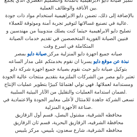
تتميز صيانة دايو الابراهيمية بالمتانة والتصميم العصري الذي يجمع
بين الأناقة والوظائف العملية.
بالإضافة إلى ذلك، تضمن دايو الابراهيمية استخدام مواد ذات جودة
عالية في تصنيع غسالاتها لتوفير تجربة آمنة وموثوقة للعملاء.
تصليح دايو الابراهيمية حيثما كنت يصلك مندوبينا من مهندسين و
فنيين الصيانة الفورية المتخصصين في تقديم خدمات الصيانة
المتكاملة في اسرع وقت
صيانه جميع اجهزة دايو المنزلية مركز
صيانة دايو
بمصر
نبذة عن موقع دايو
يسرنا ان نقوم بخدمتكم على مدار الساعه
بتوكيل صيانة دايو حيث نقوم بصيانة جميع اجهزة شركة دايو
تعتبر دايو مصر من الشركات الملتزمة بتقديم منتجات عالية الجودة
ومستدامة لعملائها. فهي تولي اهتمامًا كبيرًا بتطوير عمليات الإنتاج
لضمان استدامة العمليات والتقليل من الآثار البيئية السلبية.
تسعى الشركة جاهدة للامتثال لأعلى معايير الجودة والاعتمادية في
صناعة الأجهزة المنزلية.
محافظه الشرقية، مشتول البصل، قسم أول الزقازيق
محافظة الشرقيه، الزقازيق البحرية، قسم ثان الزقازيق
محافظه الشرقية، شارع سعدون، بلبيس، مركز بلبيس