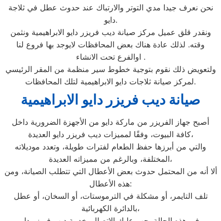
نحن نعرف جيدا مدي التوتر والارتباك عند حدوث عطل في ثلاجة
دايو.
ونقدر قلق عميل مركز صيانة ديب فريزر دايو الابراهيمية ونثمن
وقته. لذلك عادة هناك بعض المحافظات لايوجد بها فروع لنا
اوالفرع تحت الانشاء .
ولتعويض ذلك نقوم بتوجية خطوط سير منظمة من المقر الرئيسي
لمركز صيانة ثلاجات دايو الابراهيمية لتلك المحافظات.
صيانة ديب فريزر دايو الابراهيمية
أصبح جهاز الفريزر من ماركة دايو من الأجهزة الضرورية داخل
كافة البيوت، وفقًا لمميزات ديب فريزر دايو العديدة،
والتي من أبرزها حفظ الطعام لفترات طويلة، وتعدد موديلاته
المختلفة، وبالرغم من مميزاته العديدة،
ألا أنه من المحتمل حدوث بعض الأعطال التي تتطلب الصيانة، ومن
هذه الأعطال:
تلف التايمر، أو مشكلة في الترموستات، أو السخان، أو عطل
بالدائرة الكهربائية،
وفي هذه الحالة يجب عليك الاتصال بخدمة ديب فريزر دايو