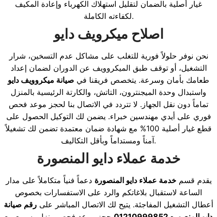
غيار أصلية بالضمان لتقليل استهلاك الكهرباء وإعادة المكيف
لكفاءته الكاملة.
اصلاح ميكرويف دايو
نحن نوفر حلولاً فورية للتغلب على مشاكل عدم التسخين، شرار
التشغيل، أو توقف طبق الميكروويف عن الدوران لضمان إعداد
طعامك بأمان وسرعة. يتخصص فريقنا في
صيانة ميكروويف دايو
واستبدال وحدة الميجنترون، التاتش، والكارتة الرئيسية بالمنزل
تماماً دون نقل الجهاز. لا تتردد في الاتصال بنا لحجز موعد فحص
فوري على أيدي مهندسين خبراء. يضمن لك التوكيل الحصول على
قطع غيار أصلية 100% مع شهادة ضمان معتمدة تضمن لك تشغيلاً
آمناً ومستداماً وبأقل التكاليف.
خدمة عملاء دايو المنصورة
يقدم قسم
خدمة عملاء دايو المنصورة
دعماً فنياً متكاملاً على مدار
الساعة لاستقبال بلاغاتكم والرد على الاستفسارات بخصوص
أعطال التشغيل المفاجئة. يتيح لك الاتصال المباشر على
رقم صيانة
دايو المنصوره 01210999852
حجز موعد فحص منزلي سريع مع