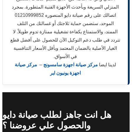
المنزلي السريعة وبأحدث الأجهزة الفنية المتطورة. بمجرد
اتصالك على رقم صيانة دايو المنصوره 01210999852
الموحد، ستضمن حماية ثلاجتك أو غسالتك من التلف
الممتد، والاستمتاع بكفاءة تشغيلية ممتازة تدوم طويلاً. لا
تتردد في طلب دعم التوكيل الآن للحصول على أفضل قطع
الغيار الأصلية بالضمان المعتمد وبأقل الأسعار التنافسية
في الأسواق.
لدينا ايضا
مركز صيانة اجهزة سامسونج
–
مركز صيانة
اجهزة يونيون اير
هل انت جاهز لطلب صيانة دايو
والحصول علي عروضنا ؟