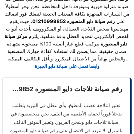
صيانة منزلية فورية وموثوقة داخل المحافظة. نحن نوفر أسطولاً
من السيارات المجهزة بكافة المعدات الحديثة لتصلك فور اتصالك
على
رقم صيانة دايو المنصوره 01210999852
، حيث يقوم
مهندسونا بفحص الثلاجة، الغسالة، أو الميكروويف بأحدث أدوات
الفحص الإلكتروني لتحديد العطل بدقة متناهية. يلتزم
مركز صيانة
دايو المنصورة
بتركيب قطع غيار أصلية 100% مصحوبة بشهادة
ضمان حقيقية، مما يضمن لك استعادة كفاءة جهازك المصنعية
والتخلص نهائياً من الأعطال المتكررة وبأقل التكاليف الممكنة.
وايضا نعمل على صيانة دايو الجيزة
رقم صيانة ثلاجات دايو المنصوره 01210999852
تعتبر الثلاجة عصب المطبخ، وأي عطل في التبريد يتطلب
تدخلاً فورياً لحماية الأطعمة من التلف. نحن متخصصون في
صيانة ثلاجات دايو وشحن الفريون وتغيير الموتور التالف
بالمنزل. لا تتردد في الاتصال على رقم صيانة دايو المنصوره