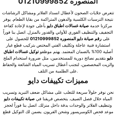
المنصوره 01210999852
تتعرض جلايات الصحون لأعطال انسداد الفلاتر ومشاكل الرشاشات
نتيجة الترسبات الكلسية والدهون المتراكمة من بقايا الطعام. يوفر
مركزنا خدمة
صيانة غسالات اطباق دايو
بأعلى جودة لإعادة كفاءة
التجفيف والتنظيف الفوري للأواني والقدور بالمنزل. اتصل بنا فوراً
على
رقم صيانة دايو المنصوره 01210999852
للحصول على
استشارة فنية عاجلة وتكليف الفني المختص بتركيب قطع غيار
أصلية 100% بالضمان المعتمد. يهتم موظفو
توكيل غسالات اطباق
دايو
بتقديم نصائح دورية للمستخدمين، مثل ضرورة استخدام الملح
والزيت المخصصين، لتجنب أعطال تسريب المياه الشائعة والحفاظ
على الطلمبة من التلف.
مميزات تكييفات دايو
نحن نوفر حلولاً سريعة للتغلب على مشاكل ضعف التبريد وتسريب
المياه خلال فصل الصيف. يتخصص فريقنا في
صيانة تكييفات دايو
وتنظيف الفلاتر والوحدات بدقة داخل منزلك. اتصل بنا فوراً لحجز
موعد فحص الكومبريسور وشحن الفريون. يضمن لك التوكيل قطع