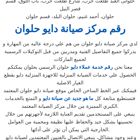
حلوانى العبد طلعت حرب، شارع طلعت حرب، باب اللوق، قسم
قصر النيل
حلوان، أحمد غنيم، حلوان البلد، قسم حلوان
رقم مركز صيانة دايو حلوان
لدي مركز صيانة دايو حلوان من هم علي درجة عاليه من المهارة و
يدركوا جميع التفاصيل الفنية ومدربين من قبل التوكيلات الرسمية
لجميع الماركات
معنا نحن
رقم خدمة عملاء دايو
حلوان الرسمي بحلوان يمكنكم
الحصول علي خدمات الصيانة المنزلية للاجهزة المنزلية دايو بقطع
الغيار الاصلية
فيمكنك عبر الخط الساخن الخاص موقع صيانة دايو حلوان المعتمد
فتستطيع متابعة كل
ما هو جديد عن صيانة دايو
و التمتع بالخدمات
الكبري المميزة من خلال مركز الصيانة المعتمد.
ينبغي على المستخدمين تقديم العناية اللازمة لأجهزتهم من خلال
تحسينها بشكل جيد والحفاظ عليها نظيفة ومحمية من العوامل
الخارجية التي يمكن أن تؤثر على أدائها.
وعند وجود مشاكل، ينبغي الاتصال بالفنيين المعتمدين لصيانة دايو