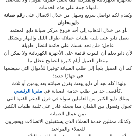
اموالا جمة على هذه الخدمات،
ويُقدم لكم تواصل سريع وسهل من خلال الاتصال على
رقم صيانة
دايو ب
حلوان
أو من خلال الذهاب إلى أحد فروع مركز صيانة دايو المعتمد.
يعمل دايو على تلبية طلبات عملائه طوال الليل والنهار وبشكل
عاجل؛ فلن تجد نفسك على قائمة انتظار طويلة
لأن دايو يعلم أن البيوت قائمة على الأجهزة الكهربائية ولا يمكن أن
ينتظر العميل أيام كثيرة لتصليح عطل ما،
كما أن العميل يلجأ إلى طلب الصيانة توفيرا للأموال التي سيضعها
في جهازًا جديد؛
ولهذا كله نجد أن دايو يبعث بفرق صيانته بعد يومين أو ثلاث
.
كأقصى حد من طلب خدمة الصيانة في
مقرنا الرئيسي
يمتلك دايو الكثير من العاملين سواء في فرق الدعم الفنية التي
تجول وتصول بين البلدان مما يجعله قادر على تلبية طلبات الكثير
من عمال الصيانة،
وكذلك ممثلين خدمة العملاء الذي يستقبلون الاتصالات ويحجزون
للعملاء والمواعيد