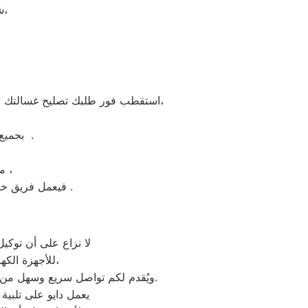
شرفونا بالزيارة او اتصلوا نصلكم لعمل الخدمة المنزلية و بصيانة الفورية،
إيجاد كافة الحلول الممكنة لمعالجة اعطاب الغسالة ومعالجة اسباب توقفها عن العمل،
استقطب فور طلبك تصليح غسالتك 
بجميع خطوط السير في محافظة مركز بدر والمدن الأخرى لجمهورية مصر العربية .
من المزايا والخدمات وتلبية طلبك خلال ساعات معدودة فقط من تقديمه ،
الموحد .
فيعمل فريق خد
لا نزاع على أن توكي
للأجهزة الكهربائية والمنزلية مما يجعل عمرها طويل، ولا يتقاضى اموالا جمة على هذه الخدمات،
أو من خلال الذهاب إلى أحد فروع مركز صيانة دايو المعتمد.
ويُقدم لكم تواصل سريع وسهل من 
يعمل دايو على تلبية