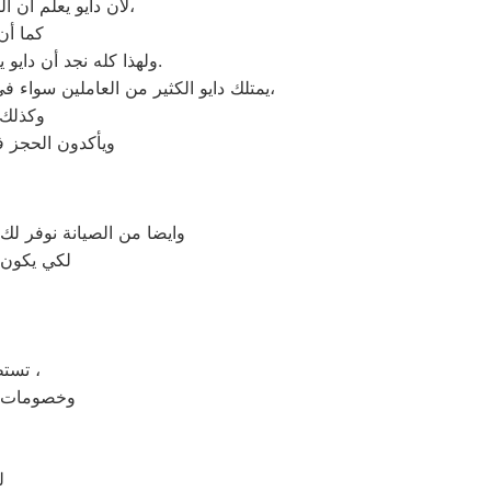
لأن دايو يعلم أن البيوت قائمة على الأجهزة الكهربائية ولا يمكن أن ينتظر العميل أيام كثيرة لتصليح عطل ما،
كما أن
.
ولهذا كله نجد أن داي
يمتلك دايو الكثير من العاملين سواء في فرق الدعم الفنية التي تجول وتصول بين البلدان مما يجعله قادر على تلبية طلبات الكثير من عمال الصيانة،
وكذلك 
ويأكدون الحجز ف
وايضا من الصيانة نوفر لك 
لكي يكون ع
تستطيع حل كل مشاكل الثلاجات من خلال مركز الصيانة الذي يوفر لك خدمات ،
وخصومات كب
ل