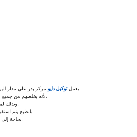
يعمل
توكيل دايو
مركز بدر علي مدار اليو
لأنه يخلصهم من جميع الأعطال التي تمنع الأجهزة الكهربائية خاصتهم عن العمل بشكل كامل أو جزئي متي طلبوا منه،
وبذلك لم يعودوا بحاجة إلي الانتظار لوقت محدد حتي يحصلوا علي ما يردون من خدمات.
بالطبع يتم استقبال جمي
بحاجة إلي الذهاب حتي مقر التوكيل لطلب مساعدة فريق الدعم الفني لتصليح الجزء التالف.