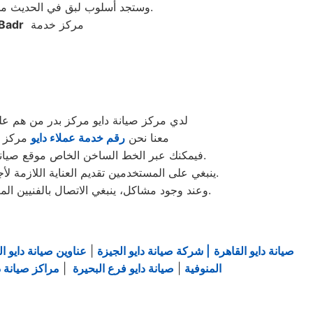
وستجد أسلوب لبق في الحديث من ممثل خدمة عملاء توكيل دايو مما يدفعك إلى بسط الحديث عن أعطال جهازك دون تحرج من الحديث.
مركز خدمة
Badr
لدي مركز صيانة دايو مركز بدر من هم علي
معنا نحن
رقم خدمة عملاء دايو
مركز بد
و التمتع بالخدمات الكبري المميزة من خلال مركز الصيانة المعتمد.
فيمكنك عبر الخط الساخن الخاص موقع صيانة 
ينبغي على المستخدمين تقديم العناية اللازمة لأجهزتهم من خلال تحسينها بشكل جيد والحفاظ عليها نظيفة ومحمية من العوامل الخارجية التي يمكن أن تؤثر على أدائها.
وعند وجود مشاكل، ينبغي الاتصال بالفنيين المعتمدين لصيانة دايو للحصول على أفضل الحلول والخدمات الفعالة للمساعدة في استعادة أداء الأجهزة بأفضل حالاتها.
صيانة دايو القاهرة
| شركة صيانة دايو الجيزة
|
عناوين صيانة دايو ال
المنوفية
|
صيانة دايو فرع البحيرة
|
مراكز صيانة دا