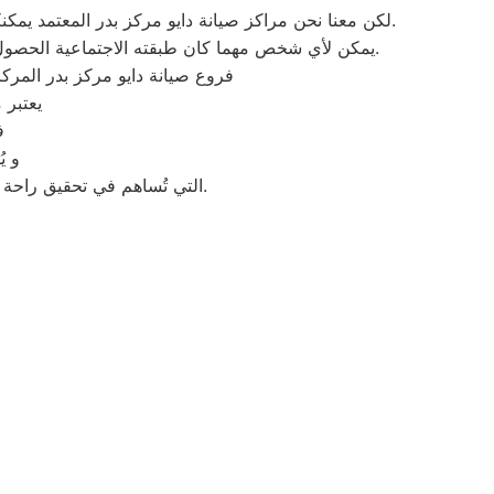
لكن معنا نحن مراكز صيانة دايو مركز بدر المعتمد يمكنكم الحصول علي خدمات الصيانة للاجهزة المنزلية دايو بقطع غيار أصلية وبشهادة ضمان معتمدة من مركز صيانة دايو المعتمد.
يمكن لأي شخص مهما كان طبقته الاجتماعية الحصول علي كافة الخدمات وأعمال التصليح التي يُقدمها توكيل ثلاجات دايو المُدعمة من الخصومات والعروض التي ليس لها مثيل.
فروع صيانة دايو مركز بدر المرك
يعتبر 
ف
و ي
التي تُساهم في تحقيق راحة وأمان العملاء من خلال تخفيض أسعار تلك الخدمات والبُعد التام عن التكاليف المالية باهظة الثمن.