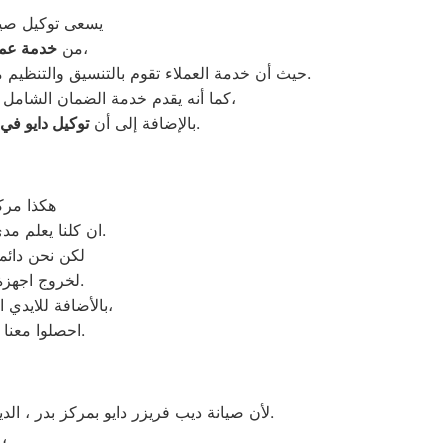
يسعى توكيل صيا
وطاقم عمل يقوم على تلبية احتيمركز بدرت الزبائن داخل الفروع،
من
خدمة عمل
حيث أن خدمة العملاء تقوم بالتنسيق والتنظيم مع المواطنين يومياً من الساعة الثامنة صباحا الى التاسعة مساءً لجعل عمليات صيانة دايو سهلة ومتيسرة على الجميع.
كما أنه يقدم خدمة الضمان الشامل على أجهزة الديب فريزر دايو بعد الانتهاء من صيانتها لضمان الراحة والاطمئنان للعملاء لأطول فترة ممكنة،
حريص كل الحرص على تقديم أفضل مستوى ممكن من الجودة والكفاءة في صيانة أجهزة دايو.
بالإضافة إلى أن
توكيل دايو في
هكذا مرك
ان كلنا يعلم مدى اهمية الثلاجة بالمنزل ونحن لا ندخر جهدا كي نلبي جميع طلبات الصيانه لثلاجات دايو.
لكن نحن دائما
لخروج اجهزة الثلاجات سواء من مركز الصيانة لثلاجات دايو المعتمد بمصر او من منزل العميل.
بالأضافة للايدي المدربة صاحبة الخبرة في كافة اعطال ثلاجات دايو بجميع موديلاتها القديم منها والحديث،
احصلوا معنا على افضل خدمة للثلاجات في مصر من خلال رقم مركز صيانة دايو في مركز بدر.
لأن صيانة ديب فريزر دايو بمركز بدر ، الديب فريزر دايو غني عن التعريف فائق الجودة دائما ما تبهرنا بموديلات فريدة و مختلفة التقنية عن مثيلاتها انها دايو.
انت الان تتعامل مع خبراء من مركز صيانة داي