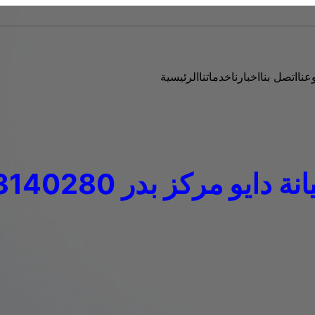
عنا
اتصل بنا
اخبارنا
خدماتنا
الرئيسية
دايو مركز بدر 01023140280