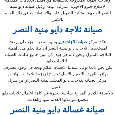
وصاحبة الهوية المعروفة للاستفادة من أفضل الخدمات المقدمة
لإصلاح جميع الأجهزة المنزلية، ويعد توكيل
صيانة دايو منية
النصر
الواجهة المثالية للتعويل عليه والاستعانة به في ذلك العالم
الكبير.
صيانة ثلاجة دايو منية النصر
هكذا مركز
صيانه ثلاجات دايو
بمنية النصر ، يجب ان يوضح
لمستخدمى ثلاجات دايو بمنية النصر ان كلنا يعلم مدى اهمية
الثلاجة بالمنزل ونحن لا ندخر جهدا كي نلبي جميع طلبات الصيانه
لثلاجات دايو.
لكن نحن دائما نولي عملائنا الاهتمام الدائم ونجد في وجود مشرفي
مراقبة الجودة الاختيار الامثل لخروج اجهزة الثلاجات سواء من
مركز الصيانه لثلاجات دايو المعتمد بمنية النصر او من منزل
العميل.
بالأضافة للايدي المدربة صاحبة الخبرة في كافة اعطال ثلاجات دايو
بجميع موديلاتها القديم منها والحديث،
صيانة غسالة دايو منية النصر