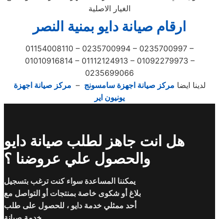
الغيار الاصلية
ارقام صيانة دايو بمنية النصر
01154008110 – 0235700994 – 0235700997 –
01010916814 – 01112124913 – 01092279973 –
0235699066
لدينا ايضا
مركز صيانة اجهزة سامسونج
–
مركز صيانة اجهزة
يونيون اير
هل انت جاهز لطلب صيانة دايو
والحصول علي عروضنا ؟
يمكننا المساعدة سواء كنت ترغب بتسجيل
بلاغ أو شكوى خاصة بمنتجات أو التواصل مع
أحد ممثلي خدمة دايو ، للحصول على طلب
خدمة صيانة.