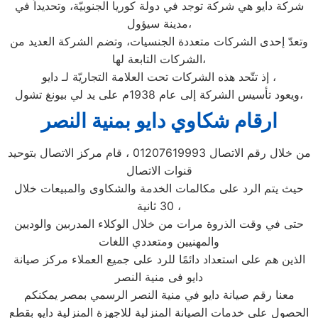
شركة دايو هي شركة توجد في دولة كوريا الجنوبيّة، وتحديداً في
مدينة سيؤول،
وتعدّ إحدى الشركات متعددة الجنسيات، وتضم الشركة العديد من
الشركات التابعة لها،
إذ تتّحد هذه الشركات تحت العلامة التجاريّة لـ دايو ،
ويعود تأسيس الشركة إلى عام 1938م على يد لي بيونغ تشول،
ارقام شكاوي دايو بمنية النصر
من خلال رقم الاتصال 01207619993 ، قام مركز الاتصال بتوحيد
قنوات الاتصال
حيث يتم الرد على مكالمات الخدمة والشكاوى والمبيعات خلال
30 ثانية ،
حتى في وقت الذروة مرات من خلال الوكلاء المدربين والوديين
والمهنيين ومتعددي اللغات
الذين هم على استعداد دائمًا للرد على جميع العملاء مركز صيانة
دايو فى منية النصر
معنا رقم صيانة دايو في منية النصر الرسمي بمصر يمكنكم
الحصول علي خدمات الصيانة المنزلية للاجهزة المنزلية دايو بقطع