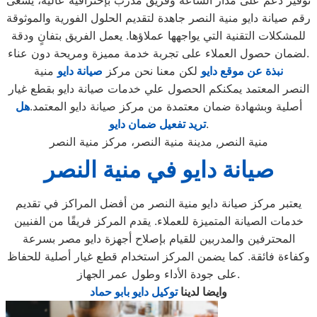
توفير دعم على مدار الساعة وفريق مدرب بإحترافية عالية، يسعى
رقم صيانة دايو منية النصر جاهدة لتقديم الحلول الفورية والموثوقة
للمشكلات التقنية التي يواجهها عملاؤها. يعمل الفريق بتفانٍ ودقة
لضمان حصول العملاء على تجربة خدمة مميزة ومريحة دون عناء.
نبذة عن موقع دايو
لكن معنا نحن مركز
صيانة دايو
منية
النصر المعتمد يمكنكم الحصول علي خدمات صيانة دايو بقطع غيار
أصلية وبشهادة ضمان معتمدة من مركز صيانة دايو المعتمد.
هل
.
تريد تفعيل ضمان دايو
منية النصر, مدينة منية النصر، مركز منية النصر
صيانة دايو في منية النصر
يعتبر مركز صيانة دايو منية النصر من أفضل المراكز في تقديم
خدمات الصيانة المتميزة للعملاء. يقدم المركز فريقًا من الفنيين
المحترفين والمدربين للقيام بإصلاح أجهزة دايو مصر بسرعة
وكفاءة فائقة. كما يضمن المركز استخدام قطع غيار أصلية للحفاظ
على جودة الأداء وطول عمر الجهاز.
وايضا لدينا
توكيل دايو بابو حماد