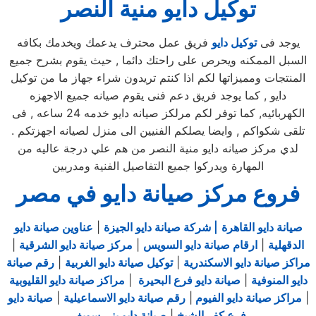
توكيل دايو منية النصر
يوجد فى
توكيل دايو
فريق عمل محترف يدعمك ويخدمك بكافه
السبل الممكنه ويحرص على راحتك دائما , حيث يقوم بشرح جميع
المنتجات ومميزاتها لكم اذا كنتم تريدون شراء جهاز ما من توكيل
دايو , كما يوجد فريق دعم فنى يقوم صيانه جميع الاجهزه
الكهربائيه, كما توفر لكم مرلكز صيانه دايو خدمه 24 ساعه , فى
تلقى شكواكم , وايضا يصلكم الفنيين الى منزل لصيانه اجهزتكم .
لدي مركز صيانه دايو منية النصر من هم علي درجة عاليه من
المهارة ويدركوا جميع التفاصيل الفنية ومدربين
فروع مركز صيانة دايو في مصر
صيانة دايو القاهرة
| شركة صيانة دايو الجيزة
|
عناوين صيانة دايو
الدقهلية
|
ارقام صيانة دايو السويس
|
مركز صيانة دايو الشرقية
|
مراكز صيانة دايو الاسكندرية
|
توكيل صيانة دايو الغربية
|
رقم صيانة
دايو المنوفية
|
صيانة دايو فرع البحيرة
|
مراكز صيانة دايو القليوبية
|
مراكز صيانة دايو الفيوم
|
رقم صيانة دايو الاسماعيلية
|
صيانة دايو
فرع كفر الشيخ
|
صيانة دايو بني سويف