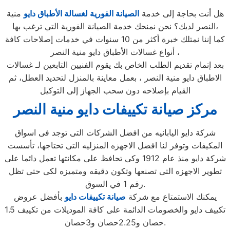
هل أنت بحاجة إلى خدمة
الصيانة الفورية لغسالة الأطباق دايو
منية
النصر لديك؟ نحن نمنحك خدمة الصيانة الفورية التي ترغب بها،
كما إننا نمتلك خبرة أكثر من 10 سنوات في خدمات إصلاحات كافة
أنواع غسالات الأطباق دايو منية النصر ،
بعد إتمام تقديم الطلب الخاص بك يقوم الفنيين التابعين لـ غسالات
الاطباق دايو منية النصر ، بعمل معاينة بالمنزل لتحديد العطل، ثم
القيام بإصلاحه دون سحب الجهاز إلى التوكيل
مركز صيانة تكييفات دايو منية النصر
شركة دايو اليابانيه من افضل الشركات التى توجد فى اسواق
المكيفات وتوفر لنا افضل الاجهزه المنزليه التى تحتاجها، تأسست
شركة دايو منذ عام 1912 وكى تحافظ على مكانتها تعمل دائما على
تطوير الاجهزه التى تصنعها وتكون دقيقه ومتميزه لكى حتى تظل
رقم 1 في السوق.
يمكنك الاستمتاع مع شركة
صيانة تكييفات دايو
بأفضل عروض
تكييف دايو والخصومات الدائمة على كافة الموديلات من تكييف 1.5
حصان و2.25حصان و3حصان.