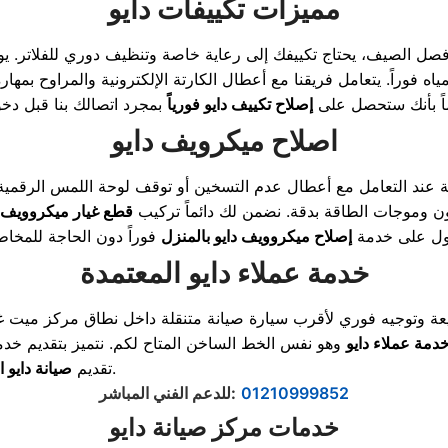
مميزات تكييفات دايو
فصل الصيف، يحتاج تكييفك إلى رعاية خاصة وتنظيف دوري للفلاتر. ي
راً. يتعامل فريقنا مع أعطال الكارتة الإلكترونية والمراوح بمهار
اً بأنك ستحصل على
إصلاح تكييف دايو فورياً
اصلاح ميكرويف دايو
ية عند التعامل مع أعطال عدم التسخين أو توقف لوحة اللمس الرقمية
 وموجات الطاقة بدقة. نضمن لك دائماً تركيب
قطع غيار ميكروويف د
ول على خدمة
إصلاح ميكروويف دايو بالمنزل
خدمة عملاء دايو المعتمدة
 وتوجيه فوري لأقرب سيارة صيانة متنقلة داخل نطاق مركز ميت غم
دمة عملاء دايو
وهو نفس الخط الساخن المتاح لكم. نتميز بتقديم خدمة ا
لتوفير الدعم العاجل وحجز المواعيد التي تناسب وقتك.
تقديم
صيانة دايو 
01210999852
:
للدعم الفني المباشر
خدمات مركز صيانة دايو