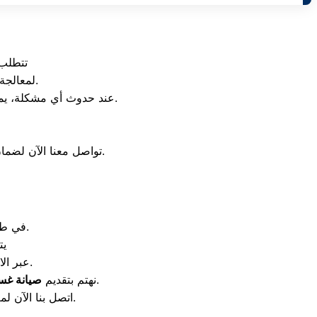
تتطلب 
لمعالجة أكواد الأعطال الرقمية ومشاكل عدم سحب المياه أو اهتزاز الحلة أثناء العصر.
لطلب فحص فني عاجل.
عند حدوث أي مشكلة، يم
بالمنزل وحماية الحلة والمحرك من التلف.
تواصل معنا الآن لضم
في طلمبة الطرد نتيجة تراكم الدهون والمياه الكلسية مما يؤثر على نظافة الأواني.
يت
عبر الاتصال الفوري بالدعم الفني لحل مشاكل عدم التجفيف أو تسريب المياه فوراً.
بأعلى معايير الجودة لضمان عودة كفاءة التعقيم المثالي للأطباق.
نهتم بتقديم
صيانة غسا
وكيفية الوقاية منها لحماية الكارتة الإلكترونية.
اتصل بنا الآن ل