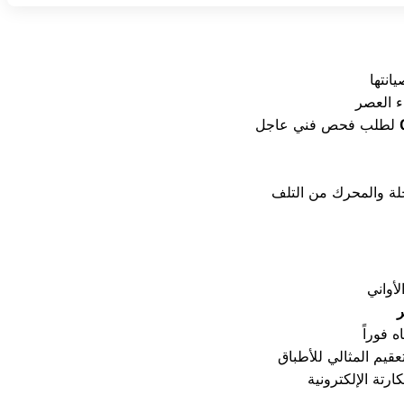
انتها
ر