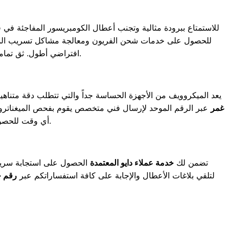
للاستمتاع ببرودة مثالية وتجنب أعطال الكومبريسور المفاجئة في 
للحصول على خدمات شحن الفريون ومعالجة مشاكل تسريب المياه فو
بمجرد اتصالك بنا قبل دخول موجات الحر الشديدة.
افتراضي أطول. ثق تمام
يعد الميكروويف من الأجهزة الحساسة جداً والتي تتطلب دقة متناه
غمر
عبر الرقم الموحد لإرسال فني متخصص يقوم بفحص الميغناترون
فوراً دون الحاجة للمخاطرة بنقل الجهاز.
أي وقت للحص
تضمن لك
خدمة عملاء دايو المعتمدة
الحصول على استجابة سريعة
لتلقي بلاغات الأعطال والإجابة على كافة استفساراتكم عبر
رقم خ