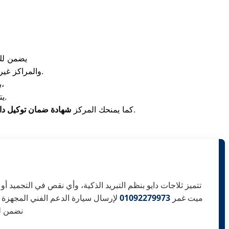
يضمن لك
والمراكز غير المتخصصة التي تستخدم قطع غيار تجارية مجهولة المصدر تضر بغسالتك وأجهزتك.
،
ب
يتوجه إليك الفني المختص لمعاينة العطل وحل المشكلة في نفس الزيارة.
الرسمية والموثقة على قطع الغيار الأصلية التي تم تركيبها، مع متابعة دورية مجانية للتأكد من استقرار الأداء.
كما يمنحك المركز
شهادة ضمان توكيل داي
تتميز ثلاجات دايو بنظم التبريد الذكية، وأي نقص في التجميد أو
ميت غمر
01092279973
لإرسال سيارة الدعم الفني المجهزة إ
نضمن لك