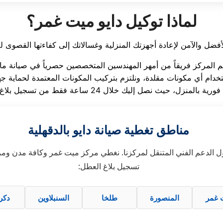
لماذا توكيل دايو ميت غمر؟
مناطق تغطية صيانة دايو بالدقهلية
الدعم الفني المتنقل لمركزنا. نغطي مركز ميت غمر وكافة مدن ومراك
تسجيل بلاغ العطل:
 غمر
المنصورة
طلخا
السنبلاوين
دكر