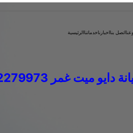
عنا
اتصل بنا
اخبارنا
خدماتنا
الرئيسية
دايو ميت غمر 01092279973