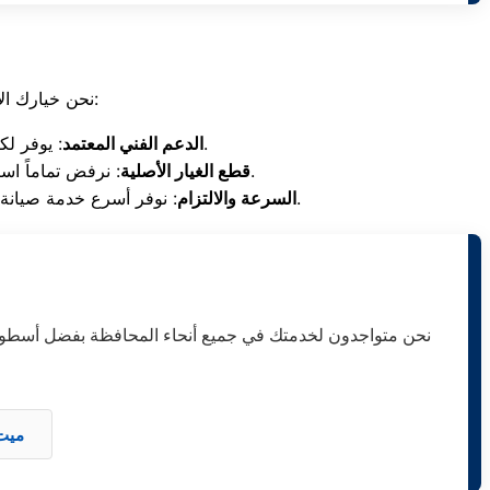
نحن خيارك الأفضل والآمن لإعادة أجهزتك المنزلية وغسالاتك إلى كفاءتها القصوى للأسباب التالية:
: يوفر لكم المركز فريقاً من أمهر المهندسين المتخصصين حصرياً في صيانة ماركة دايو العالمية.
الدعم الفني المعتمد
: نرفض تماماً استخدام أي مكونات مقلدة، ونلتزم بتركيب المكونات المعتمدة لحماية جهازك من التلف المتكرر.
قطع الغيار الأصلية
: نوفر أسرع خدمة صيانة فورية بالمنزل، حيث نصل إليك خلال 24 ساعة فقط من تسجيل بلاغ العطل لنوفر وقتك ومجهودك.
السرعة والالتزام
نحن متواجدون لخدمتك في جميع أنحاء المحافظة بفضل أسطول 
ميت