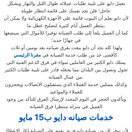
يعمل دايو على تلبية طلبات عملائه طوال الليل والنهار وبشكل
عاجل؛ فلن تجد نفسك على قائمة انتظار طويلة
لأن دايو يعلم أن البيوت قائمة على الأجهزة الكهربائية ولا يمكن أن
ينتظر العميل أيام كثيرة لتصليح عطل ما،
كما أن العميل يلجأ إلى طلب الصيانة توفيرا للأموال التي سيضعها
في جهازًا جديد؛
ولهذا كله نجد أن دايو يبعث بفرق صيانته بعد يومين أو ثلاث
.
كأقصى حد من طلب خدمة الصيانة في
مقرنا الرئيسي
يمتلك دايو الكثير من العاملين سواء في فرق الدعم الفنية التي
تجول وتصول بين البلدان مما يجعله قادر على تلبية طلبات الكثير
من عمال الصيانة،
وكذلك ممثلين خدمة العملاء الذي يستقبلون الاتصالات ويحجزون
للعملاء والمواعيد
ويأكدون الحجز في اليوم المحدد لإرسال الفرق للتأكد من وجود
العميل في منزله منتظرا فرق الصيانة
خدمات صيانه دايو ب15 مايو
لأن نوفر لك من صيانة دايو فريق يقوم علي الصيانة لكل الاعطال