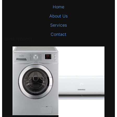
Home
About Us
Services
Contact
Latest Projects