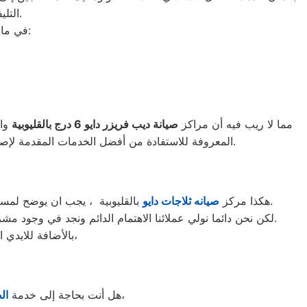
التليفونات الوهمية لشركات صيانة غير معروفة، ما قد يعرضك لعمليات النصب.
في ما يلي جمعنا لك أرقام صيانة الغسالة الأوتوماتيك لأشهر الماركات في القليوبية:
مما لا ريب فيه أن مراكز
صيانة ديب فريزر دايو
6
درج بالقليوبية
واح
الواجهة المثالية للتعويل عليه والاستعانة به في ذلك العالم الكبير.
المعروفة للاستفادة من أفضل الخدمات المقدمة لإصلا
بالقليوبية ، يجب ان يوضح لمستخدمى ثلاجات دايو بالقليوبية ان كلنا يعلم مدى اهمية الثلاجة بالمنزل ونحن لا ندخر جهدا كي نلبي جميع طلبات الصيانه لثلاجات دايو.
هكذا مركز
صيانه ثلاجات دايو
لكن نحن دائما نولي عملائنا الاهتمام الدائم ونجد في وجود مشرفي مراقبة الجودة الاختيار الامثل لخروج اجهزة الثلاجات سواء من مركز الصيانه لثلاجات دايو المعتمد بالقليوبية او من منزل العميل.
بالأضافة للايدي المدربة صاحبة الخبرة في كافة اعطال ثلاجات دايو بجميع موديلاتها القديم منها والحديث،
القليوبية لديك؟ نحن نمنحك خدمة الصيانة الفورية التي ترغب بها،
هل أنت بحاجة إلى خدمة
ال