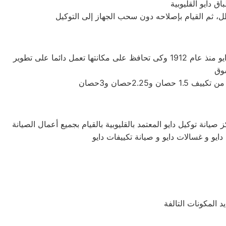
عطل، ثم القيام بإصلاحه دون سحب الجهاز إلى التوكيل
شركة دايو اليابانيه من افضل الشركات التى توجد فى اسواق المكيفات وتوفر لنا افضل الاجهزه المنزليه التى تحتاجها، تأسست شركة دايو منذ عام 1912 وكى تحافظ على مكانتها تعمل دائما على تطوير
صيانة توكيل دايو المعتمد بالقليوبية بالقيام بجميع أعمال الصيانة
دايو و غسالات دايو و صيانة تكييفات دايو
د المكونات التالفة