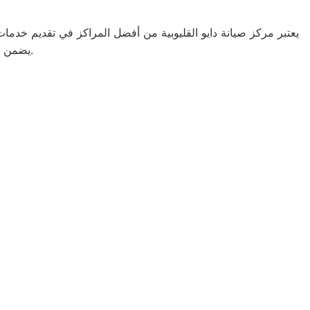
يعتبر مركز صيانة دايو القليوبية من أفضل المراكز في تقديم خدمات 
يضمن المركز استخدام قطع غيار أصلية للحفاظ على جودة الأداء وطول عمر الجهاز.