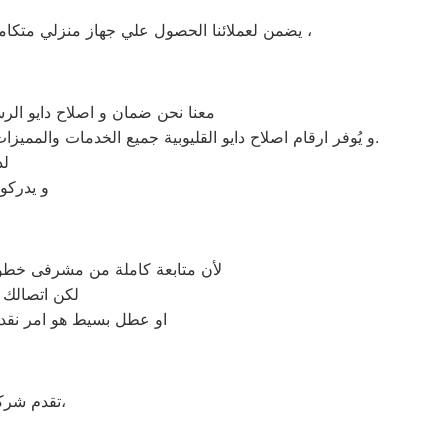
يضمن لعملائنا الحصول علي جهاز منزلي متكامل يعمل بأعلى مستوى من الكفاءة التي ينتظرها عملائنا ولتعزيز الثقة في مركز صيانة دايو القليوبية المعتمد بالقليوبية ،
معنا نحن ضمان و اصلاح دايو الرسم
و يُوفر ارقام اصلاح دايو القليوبية جميع الخدمات والمميزات التي تُساهم في تحقيق راحة وأمان العملاء من خلال تخفيض أسعار تلك الخدمات والبُعد التام عن التكاليف المالية باهظة الثمن.
لد
و يدركو
لأن متابعة كاملة من مشرفى خطوط 
لكن اتصالك 
او عطل بسيط هو امر نقدر
على جميع الأجهزة المنزلية،
تقدم شر