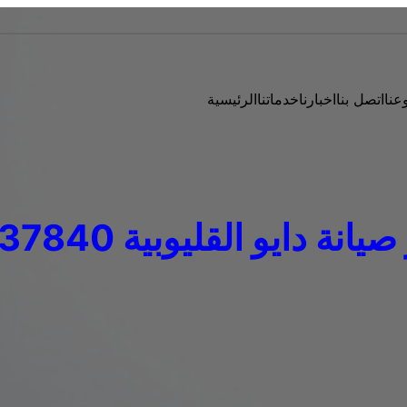
عنا
اتصل بنا
اخبارنا
خدماتنا
الرئيسية
 دايو القليوبية 01060037840