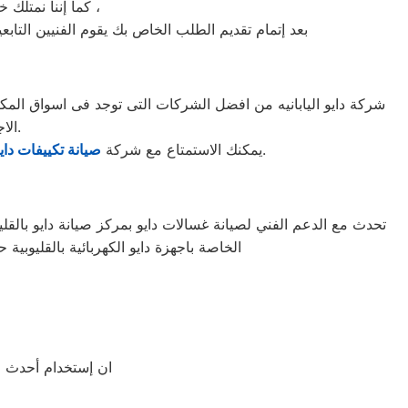
كما إننا نمتلك خبرة أكثر من 10 سنوات في خدمات إصلاحات كافة أنواع غسالات الأطباق دايو القليوبية ،
بعد إتمام تقديم الطلب الخاص بك يقوم الفنيين التابع
الاجهزه التى تصنعها وتكون دقيقه ومتميزه لكى حتى تظل رقم 1 في السوق.
بأفضل عروض تكييف دايو والخصومات الدائمة على كافة الموديلات من تكييف 1.5 حصان و2.25حصان و3حصان.
يمكنك الاستمتاع مع شركة
صيانة تكييفات داي
تحدث مع الدعم الفني لصيانة غسالات دايو بمركز صيانة دايو بالقليوب
الخاصة باجهزة دايو الكهربائية بالقليوبية
ان إستخدام أحدث الأ