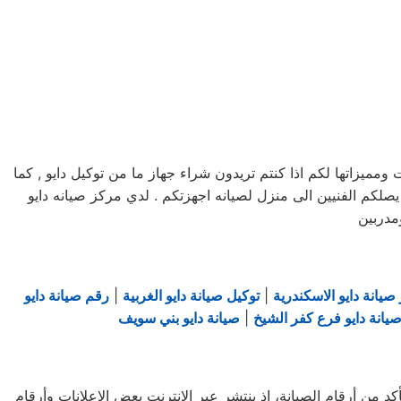
يزاتها لكم اذا كنتم تريدون شراء جهاز ما من توكيل دايو , كما
لكم مرلكز صيانه دايو خدمه 24 ساعه , فى تلقى شكواكم , وايضا يصلكم الفنيين الى منزل لصيانه اجهزتكم . لدي مركز صيانه دايو
مدربين
صيانة دايو الاسكندرية
|
توكيل صيانة دايو الغربية
|
رقم صيانة دايو
يانة دايو فرع كفر الشيخ
|
صيانة دايو بني سويف
د من أرقام الصيانة، إذ ينتشر عبر الإنترنت بعض الإعلانات وأرقام