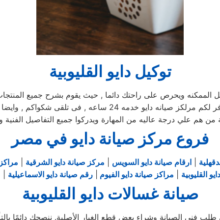
توكيل دايو القليوبية
ممكنه ويحرص على راحتك دائما , حيث يقوم بشرح جميع المنتجات ومم
يوجد فريق دعم فنى يقوم صيانه جميع الاجهزه الكهربائيه, كما توفر 
ية من هم علي درجة عاليه من المهارة ويدركوا جميع التفاصيل الفنية و
فروع مركز صيانة دايو في مصر
دقهلية
|
ارقام صيانة دايو السويس
|
مركز صيانة دايو الشرقية
|
مراكز 
يو القليوبية
|
مراكز صيانة دايو الفيوم
|
رقم صيانة دايو الاسماعيلية
|
ص
صيانة غسالات دايو القليوبية
لب فني الصيانة وشراء بعض قطع الغيار الأصلية. ننصحكِ دائمًا بالتأك