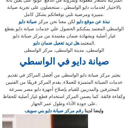
المنزلية بأسعار معقولة وبمرونة في الدفع. كونوا على يقين بأنه
بالاختيار لخدمات دايو الواسطي ، ستحصلون على تجربة صيانة
مميزة ومرضية تلبي توقعاتكم بشكل كامل.
نبذة عن موقع دايو
لكن معنا نحن مركز
صيانة دايو
الواسطي المعتمد يمكنكم الحصول علي خدمات صيانة دايو بقطع
غيار أصلية وبشهادة ضمان معتمدة من مركز صيانة دايو
.
المعتمد.
هل تريد تفعيل ضمان دايو
الواسطى، مدينة الواسطى، مركز الواسطى
صيانة دايو في الواسطي
يعتبر مركز صيانة دايو الواسطي من أفضل المراكز في تقديم
خدمات الصيانة المتميزة للعملاء. يقدم المركز فريقًا من الفنيين
المحترفين والمدربين للقيام بإصلاح أجهزة دايو مصر بسرعة
وكفاءة فائقة. كما يضمن المركز استخدام قطع غيار أصلية للحفاظ
على جودة الأداء وطول عمر الجهاز.
وايضا لدينا
رقم مركز صيانة دايو بني سويف