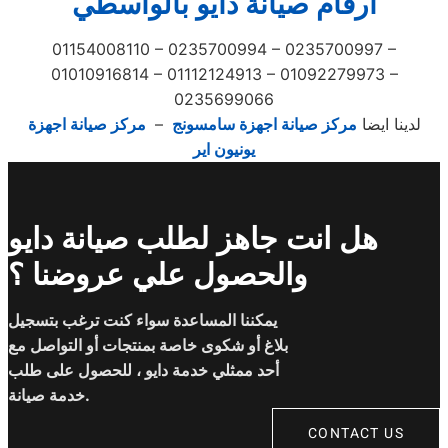
ارقام صيانة دايو بالواسطي
01154008110 – 0235700994 – 0235700997 –
01010916814 – 01112124913 – 01092279973 –
0235699066
لدينا ايضا
مركز صيانة اجهزة سامسونج
–
مركز صيانة اجهزة
يونيون اير
هل انت جاهز لطلب صيانة دايو
والحصول علي عروضنا ؟
يمكننا المساعدة سواء كنت ترغب بتسجيل
بلاغ أو شكوى خاصة بمنتجات أو التواصل مع
أحد ممثلي خدمة دايو ، للحصول على طلب
خدمة صيانة.
CONTACT US