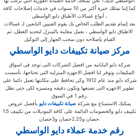
الواسطي لديك؟ نحن نمنحك خدمة الصيانة الفورية التي ترغب بها،
كما إننا نمتلك خبرة أكثر من 10 سنوات في خدمات إصلاحات كافة
أنواع غسالات الأطباق دايو الواسطي ،
بعد إتمام تقديم الطلب الخاص بك يقوم الفنيين التابعين لـ غسالات
الاطباق دايو الواسطي ، بعمل معاينة بالمنزل لتحديد العطل، ثم
القيام بإصلاحه دون سحب الجهاز إلى التوكيل
مركز صيانة تكييفات دايو الواسطي
شركة دايو اليابانيه من افضل الشركات التى توجد فى اسواق
المكيفات وتوفر لنا افضل الاجهزه المنزليه التى تحتاجها، تأسست
شركة دايو منذ عام 1912 وكى تحافظ على مكانتها تعمل دائما على
تطوير الاجهزه التى تصنعها وتكون دقيقه ومتميزه لكى حتى تظل
رقم 1 في السوق.
يمكنك الاستمتاع مع شركة
صيانة تكييفات دايو
بأفضل عروض
تكييف دايو والخصومات الدائمة على كافة الموديلات من تكييف 1.5
حصان و2.25حصان و3حصان.
رقم خدمة عملاء دايو الواسطي