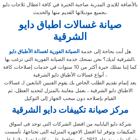
بالأضافة للايدي المدربة صاحبة الخبرة في كافة اعطال ثلاجات دايو
بجميع موديلاتها القديم منها والحديث،
صيانة غسالات اطباق دايو
الشرقية
هل أنت بحاجة إلى خدمة
الصيانة الفورية لغسالة الأطباق دايو
الشرقية لديك؟ نحن نمنحك خدمة الصيانة الفورية التي ترغب بها،
كما إننا نمتلك خبرة أكثر من 10 سنوات في خدمات إصلاحات كافة
أنواع غسالات الأطباق دايو الشرقية ،
بعد إتمام تقديم الطلب الخاص بك يقوم الفنيين التابعين لـ غسالات
الاطباق دايو الشرقية ، بعمل معاينة بالمنزل لتحديد العطل، ثم
القيام بإصلاحه دون سحب الجهاز إلى التوكيل
مركز صيانة تكييفات دايو الشرقية
شركة دايو اليابانيه من افضل الشركات التى توجد فى اسواق
المكيفات وتوفر لنا افضل الاجهزه المنزليه التى تحتاجها، تأسست
شركة دايو منذ عام 1912 وكى تحافظ على مكانتها تعمل دائما على