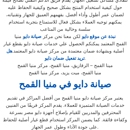
لتفادي مشاكل تشغيل الجهاز. يقدم فريق الدعم التقني نصائح قيمة
حول كيفية استخدام المنتج بشكل صحيح وكيفية الحفاظ عليه
لضمان عمر أطول وأداء أفضل. بفهمهم العميق للجهاز وتقنياته،
يمكنهم توجيه العملاء بشكل فعال للاستمتاع بتجربة استخدام
سلسة وخالية من المتاعب
نبذة عن موقع دايو
لكن معنا نحن مركز
صيانة دايو
منيا
القمح المعتمد يمكنكم الحصول علي خدمات صيانة دايو بقطع غيار
أصلية وبشهادة ضمان معتمدة من مركز صيانة دايو المعتمد.
هل
.
تريد تفعيل ضمان دايو
مينا القمح – الزقازيق، منيا القمح، مركز منيا القمح
منيا القمح، ميت يزيد، مركز منيا القمح
صيانة دايو في منيا القمح
يعتبر مركز صيانة دايو منيا القمح من أفضل المراكز في تقديم
خدمات الصيانة المتميزة للعملاء. يقدم المركز فريقًا من الفنيين
المحترفين والمدربين للقيام بإصلاح أجهزة دايو مصر بسرعة
وكفاءة فائقة. كما يضمن المركز استخدام قطع غيار أصلية للحفاظ
على جودة الأداء وطول عمر الجهاز.