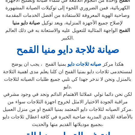
القمح
واحدة من النجوم اللامعة في سماء صيانة وتصليح الأجهزة
الكهربائية، فمن الضروري اللجوء إلى توكيلات الصيانة المشهورة
وصاحبة الهوية المعروفة للاستفادة من أفضل الخدمات المقدمة
لإصلاح جميع الأجهزة المنزلية، ويعد توكيل
صيانة دايو منيا
القمح
الواجهة المثالية للتعويل عليه والاستعانة به في ذلك العالم
الكبير.
صيانة ثلاجة دايو منيا القمح
هكذا مركز
صيانه ثلاجات دايو
بمنيا القمح ، يجب ان يوضح
لمستخدمى ثلاجات دايو بمنيا القمح ان كلنا يعلم مدى اهمية الثلاجة
بالمنزل ونحن لا ندخر جهدا كي نلبي جميع طلبات الصيانه لثلاجات
دايو.
لكن نحن دائما نولي عملائنا الاهتمام الدائم ونجد في وجود مشرفي
مراقبة الجودة الاختيار الامثل لخروج اجهزة الثلاجات سواء من
مركز الصيانه لثلاجات دايو المعتمد بمنيا القمح او من منزل العميل.
بالأضافة للايدي المدربة صاحبة الخبرة في كافة اعطال ثلاجات دايو
بجميع موديلاتها القديم منها والحديث،