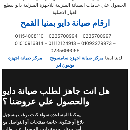
الحصول علي خدمات الصيانة المنزلية للاجهزة المنزلية دايو بقطع
الغيار الاصلية
ارقام صيانة دايو بمنيا القمح
01154008110 – 0235700994 – 0235700997 –
01010916814 – 01112124913 – 01092279973 –
0235699066
لدينا ايضا
مركز صيانة اجهزة سامسونج
–
مركز صيانة اجهزة
يونيون اير
هل انت جاهز لطلب صيانة دايو
والحصول علي عروضنا ؟
يمكننا المساعدة سواء كنت ترغب بتسجيل
بلاغ أو شكوى خاصة بمنتجات أو التواصل مع
أحد ممثلي خدمة دايو ، للحصول على طلب