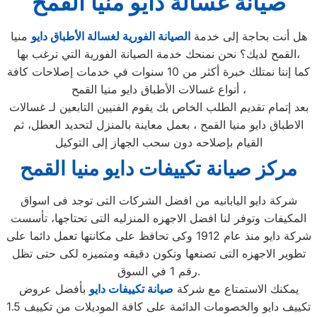
صيانة غسالة دايو منيا القمح
هل أنت بحاجة إلى خدمة
الصيانة الفورية لغسالة الأطباق دايو
منيا
القمح لديك؟ نحن نمنحك خدمة الصيانة الفورية التي ترغب بها،
كما إننا نمتلك خبرة أكثر من 10 سنوات في خدمات إصلاحات كافة
أنواع غسالات الأطباق دايو منيا القمح ،
بعد إتمام تقديم الطلب الخاص بك يقوم الفنيين التابعين لـ غسالات
الاطباق دايو منيا القمح ، بعمل معاينة بالمنزل لتحديد العطل، ثم
القيام بإصلاحه دون سحب الجهاز إلى التوكيل
مركز صيانة تكييفات دايو منيا القمح
شركة دايو اليابانيه من افضل الشركات التى توجد فى اسواق
المكيفات وتوفر لنا افضل الاجهزه المنزليه التى تحتاجها، تأسست
شركة دايو منذ عام 1912 وكى تحافظ على مكانتها تعمل دائما على
تطوير الاجهزه التى تصنعها وتكون دقيقه ومتميزه لكى حتى تظل
رقم 1 في السوق.
يمكنك الاستمتاع مع شركة
صيانة تكييفات دايو
بأفضل عروض
تكييف دايو والخصومات الدائمة على كافة الموديلات من تكييف 1.5