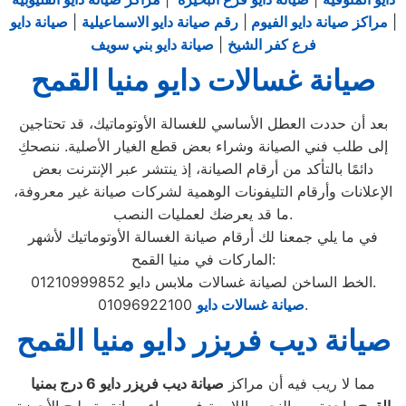
|
مراكز صيانة دايو الفيوم
|
رقم صيانة دايو الاسماعيلية
|
صيانة دايو
فرع كفر الشيخ
|
صيانة دايو بني سويف
صيانة غسالات دايو منيا القمح
بعد أن حددت العطل الأساسي للغسالة الأوتوماتيك، قد تحتاجين
إلى طلب فني الصيانة وشراء بعض قطع الغيار الأصلية. ننصحكِ
دائمًا بالتأكد من أرقام الصيانة، إذ ينتشر عبر الإنترنت بعض
الإعلانات وأرقام التليفونات الوهمية لشركات صيانة غير معروفة،
ما قد يعرضك لعمليات النصب.
في ما يلي جمعنا لك أرقام صيانة الغسالة الأوتوماتيك لأشهر
الماركات في منيا القمح:
الخط الساخن لصيانة غسالات ملابس دايو 01210999852.
01096922100.
صيانة غسالات دايو
صيانة ديب فريزر دايو منيا القمح
مما لا ريب فيه أن مراكز
صيانة ديب فريزر دايو
6
درج بمنيا