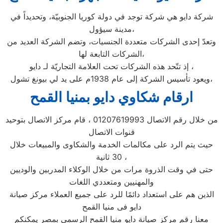
شركة دايو هي شركة توجد في دولة كوريا الجنوبيّة، وتحديداً في
مدينة سيؤول،
وتعدّ إحدى الشركات متعددة الجنسيات، وتضم الشركة العديد من
الشركات التابعة لها،
إذ تتّحد هذه الشركات تحت العلامة التجاريّة لـ دايو ،
ويعود تأسيس الشركة إلى عام 1938م على يد لي بيونغ تشول،
ارقام شكاوي دايو بمنيا القمح
من خلال رقم الاتصال 01207619993 ، قام مركز الاتصال بتوحيد
قنوات الاتصال
حيث يتم الرد على مكالمات الخدمة والشكاوى والمبيعات خلال
30 ثانية ،
حتى في وقت الذروة مرات من خلال الوكلاء المدربين والوديين
والمهنيين ومتعددي اللغات
الذين هم على استعداد دائمًا للرد على جميع العملاء مركز صيانة
دايو فى منيا القمح
معنا رقم مركز صيانة دايو منيا القمح الرسمي بمصر يمكنكم