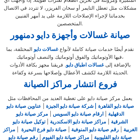
المتميزة ومرونته في تخزين الطعام لفترات طويلة. إذا واجهت أي
مشكلات مثل تعطل التايمر أو سخان الفريزر، لا تتردد في الاتصال
بخدماتنا لإجراء الإصلاحات اللازمة على يد أمهر الفنيين
المتخصصين.
صيانة غسالات وأجهزة دايو دمنهور
نقدم أيضًا خدمات صيانة كاملة لأنواع
غسالات
دايو
المختلفة، بما
فيها الأوتوماتيك والفوق أوتوماتيك والنصف أوتوماتيك،
بالإضافة إلى
غس
الات اط
باق دايو
. فريقنا مجهز بكافة الأدوات
الحديثة اللازمة لكشف الأعطال وإصلاحها بسرعة وكفاءة.
فروع انتشار مراكز الصيانة
يعمل مركز صيانة دايو على تغطية العديد من المحافظات مثل
صيانة دايو القاهرة
| شركة صيانة دايو الجيزة
|
عناوين صيانة دايو
الدقهلية
|
ارقام صيانة دايو السويس
|
مركز صيانة دايو
الشرقية
|
مراكز صيانة دايو الاسكندرية
|
توكيل صيانة دايو
الغربية
|
رقم صيانة دايو المنوفية
|
صيانة دايو فرع البحيرة
|
مراكز
صيانة دايو القليوبية
|
مراكز صيانة دايو الفيوم
|
رقم صيانة دايو