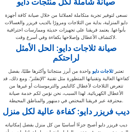
صيانة شاملة لكل منتجات دايو
نسعى لتوفير تجربة متكاملة لعملائنا من خلال صيانة كافة أجهزة
دايو المنزلية، بداية من الثلاجات ومرورًا بالديب فريزر والغسالات
بأنواعها. يعتمد فريقنا على تجهيزات حديثة وممارسات احترافية
لاكتشاف الأعطال وإصلاحها بكفاءة وفي أسرع وقت.
صيانة ثلاجات دايو: الحل الأمثل
لراحتكم
تعتبر
ثلاجات
دايو
واحدة من أبرز منتجاتنا وأكثرها طلبًا، بفضل
كفاءتها العالية وتقنياتها المتطورة مثل تقنية “الإنفلتر”. ومع ذلك، قد
تتعرض الثلاجات لأعطال كالتايمر والترموستات أو غيرها من
الأعطال الكهربائية. لهذا السبب، نحن نؤمن لكم خدمة صيانة
محترفة عبر فريقنا المختص في دمنهور والمناطق المحيطة.
ديب فريزر دايو: كفاءة عالية لكل منزل
ديب فريزر دايو أصبح جزءًا أساسيًا من كل منزل بفضل إمكانياته