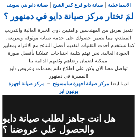
الاسماعيلية
|
صيانة دايو فرع كفر الشيخ
|
صيانة دايو بني سويف
لمَ تختار مركز صيانة دايو في دمنهور ؟
نتميز بفريق من المهندسين والفنيين ذوي الخبرة العالية والتدريب
المتقدم، مما يضمن حصولك على خدمة صيانة موثوقة وسريعة.
كما نستخدم أحدث التقنيات لتقديم أفضل النتائج مع الالتزام بمعايير
الجودة العالية. نحن نهتم بتلبية احتياجات عملائنا بأفضل صورة
ممكنة لضمان رضاهم وثقتهم الدائمة بنا.
تواصل معنا الآن وكن على اطلاع دائم بخدمات وعروض دايو
المميزة في دمنهور!
لدينا ايضا
مركز صيانة اجهزة سامسونج
–
مركز صيانة اجهزة
يونيون اير
هل انت جاهز لطلب صيانة دايو
والحصول علي عروضنا ؟