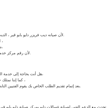
لأن صيانه ديب فريزر دايو بابو قير ، الديب فريزر دايو غني عن التعريف فائق الجودة دائما ما تبهرنا بموديلات فريدة و مختلفة التقنية عن مثيلاتها انها دايو.
انت الان تتعامل مع خبراء من مركز صيانه دايو للديب فريزر في ابو قير ،
شرفونا بالزيارة او اتصلوا نصلكم لعمل الخدمة المنزلية و بصيانة الفورية،
لأن رقم مركز خدمة عملاء دايو للديب فريزر بجميع المحافظات اتصلوا الان مركز صيانه دايو ابو قير مباشرة.
هل أنت بحاجة إلى خدمة الصيانة الفورية لغسالة الأطباق دايو ابو قير لديك؟ نحن نمنحك خدمة الصيانة الفورية التي ترغب بها،
كما إننا نمتلك خبرة أكثر من 10 سنوات في خدمات إصلاحات كافة أنواع غسالات الأطباق دايو ابو قير ،
بعد إتمام تقديم الطلب الخاص بك يقوم الفنيين التابعين لـ غسالات الاطباق دايو ابو قير ، بعمل معاينة بالمنزل لتحديد العطل، ثم القيام بإصلاحه دون سحب الجهاز إلى التوكيل.
تحدث مع الدعم الفني لصيانة غسالات دايو بمركز صيانة دايو بابو قير 