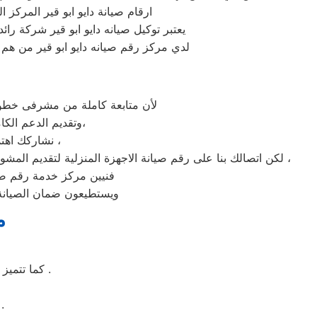
ارقام صيانة دايو ابو قير المركز 
يعتبر توكيل صيانه دايو ابو قير شركة را
لدي مركز رقم صيانه دايو ابو قير من هم 
لأن متابعة كاملة من مشرفى خطوط 
وتقديم الدعم الكامل لخدمة ما بعد البيع. دعم فنى شامل على مدار اليوم من خدمة عملاء دايو فى ابو قير،
نشاركك اهتمامك ونقدر مدى الارتباك فى حالة حدوث خلل او عطل فى ايا من اجهزتنا المنزلية ،
لكن اتصالك بنا على رقم صيانة الاجهزة المنزلية لتقديم المشورة القنية ومساعدتك فى انهاء مشكلة طارئة او عطل بسيط هو امر نقدره تمام ونقدم لك الحلول الممكنة والمساعدة قدر المستطاع ،
فنيين مركز خدمة رقم صيان
ويستطيعون ضمان الصيانة 
م
كما تتميز غسالة ملابس دايو بسهولة التنظيف وبها خاصة التنظيف الذاتي للحله بعد الغسيل .
وهو نظام يتيح لك التحكم بكامل وظائف الغس