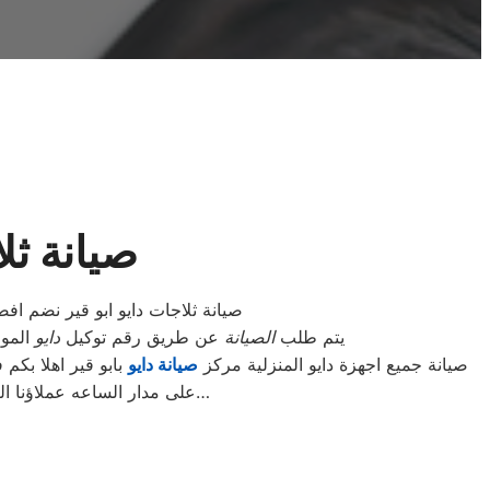
صيانة ثل
صيانة ثلاجات دايو ابو قير نضم افض
يتم طلب
الصيانة
عن طريق رقم توكيل
دايو
الموحد 01154008110 أو الموقع الالكترونى او الارقام المبينة بالموقع
صيانة جميع اجهزة دايو المنزلية مركز
صيانة دايو
بابو قير اهلا بكم
على مدار الساعه عملاؤنا الكرام نحن فى توكيل دايو المعتمد بابو قير اتصل بنا على الخط الساخن لصيانة غسالات دايو اتصل بنا…