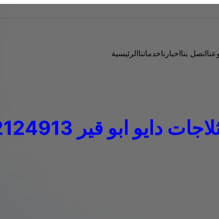
عنا
اتصل بنا
اخبارنا
خدماتنا
الرئيسية
ات دايو ابو قير 01112124913