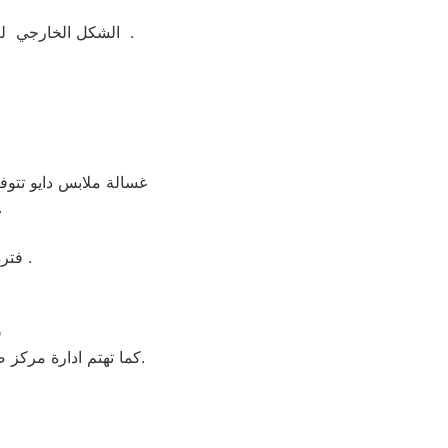
الشكل الخارجي لغسالة ملابس دايو جيد ومتوفر منها اكثر من لون مثل ابيض واسود وسيلفر لتناسب الجميع .
غسالة ملابس دايو تتوفر
لكن تتمكن م
فترة الضمان غسالة ملابس دايو 5 سنوات شامل بضمان شركة العربي جروب .
ف
كما تهتم ادارة مركز صيانه دايو بابو قير بأنتقاء امهر ابو قير و الفنيين للعمل علي تقديم خدمة تليق بعملائنا بابو قير.