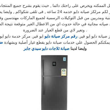
ممكنه ويحرص على راحتك دائما , حيث يقوم بشرح جميع المنتجات ومم
يوجد فريق دعم فنى يقوم صيانه جميع الاجهزه الكهربائيه, كما توفر لكم
نية ومدربين من قبل التوكيلات الرسمية لجميع الماركات مهندسين وف
لي صيانه مجانية في حالة حدوث اي من الاعطال الغير متوقعة نتيج
وتغير لاي من قطع الغيار عند الضرورة .
صيانة دايو ابو قير.
رقم مركز صيانة دايو
ابو قير. مركز خدمة دايو ابو
د يمكنكم الحصول علي خدمات صيانة دايو بقطع غيار أصلية وبشهادة
ضم
وايضا لدينا
صيانة ثلاجات دايو سيدي جابر