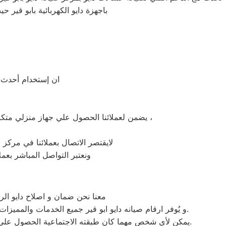
باجهزة دايو الكهربائية بابو قير ح
ان إستخدام أحدث ال
يضمن لعملائنا الحصول علي جهاز منزلي متكامل يعمل بأعلى مستوى من الكفاءة التي ينتظرها عملائنا ولتعزيز الثقة في مركز صيانة دايو ابو قير المعتمد بابو قير ،
لايقتصر الاتصال بعملائنا في مركز ص
ونعتبر التواصل المباشر بعمل
معنا نحن ضمان و اصلاح دايو الرس
و يُوفر ارقام صيانه دايو ابو قير جميع الخدمات والمميزات التي تُساهم في تحقيق راحة وأمان العملاء من خلال تخفيض أسعار تلك الخدمات والبُعد التام عن التكاليف المالية باهظة الثمن.
يمكن لأي شخص مهما كان طبقته الاجتماعية الحصول علي كافة الخدمات وأعمال التصليح التي يُقدمها توكيل ميكروويف دايو المُدعمة بباقات من الخصومات والعروض التي ليس لها مثيل.