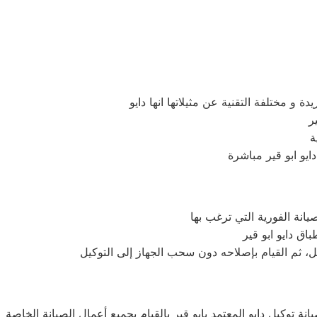
ة توكيل دايو المعتمد بابو قير بالقيام بجميع أعمال الصيانة الخاصة