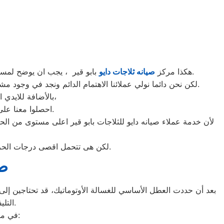
بابو قير ، يجب ان يوضح لمستخدمى ثلاجات دايو بابو قير ان كلنا يعلم مدى اهمية الثلاجة بالمنزل ونحن لا ندخر جهدا كي نلبي جميع طلبات الصيانه لثلاجات دايو.
هكذا مركز
صيانه ثلاجات دايو
لكن نحن دائما نولي عملائنا الاهتمام الدائم ونجد في وجود مشرفي مراقبة الجودة الاختيار الامثل لخروج اجهزة الثلاجات سواء من مركز الصيانه لثلاجات دايو المعتمد بابو قير او من منزل العميل.
بالأضافة للايدي المدربة صاحبة الخبرة في كافة اعطال ثلاجات دايو بجميع موديلاتها القديم منها والحديث،
احصلوا معنا على افضل خدمة للثلاجات في ابو قير من خلال رقم مركز صيانه دايو المعتمد في ابو قير.
لأن خدمة عملاء صيانه دايو للثلاجات بابو قير اعلى مستوى من الح
لكن هى تتحمل اقصى درجات الحرارة الصيف تعمل فى اسواء الظروف باستمرارية فى التشغيل المتواصل حيث لا يضاهيها اى ثلاجات اخر.
صي
بعد أن حددت العطل الأساسي للغسالة الأوتوماتيك، قد تحتاجين إلى ط
التليفونات الوهمية لشركات صيانة غير معروفة، ما قد يعرضك لعمليات النصب.
في ما يلي جمعنا لك أرقام صيانة الغسالة الأوتوماتيك لأشهر الماركات في ابو قير: