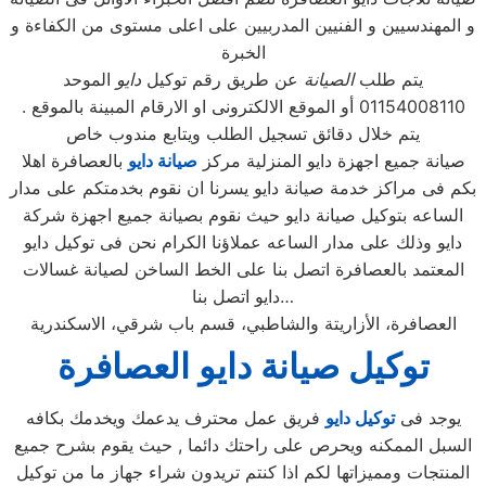
و المهندسيين و الفنيين المدربيين على اعلى مستوى من الكفاءة و
الخبرة
يتم طلب
الصيانة
عن طريق رقم توكيل
دايو
الموحد
01154008110 أو الموقع الالكترونى او الارقام المبينة بالموقع .
يتم خلال دقائق تسجيل الطلب ويتابع مندوب خاص
صيانة جميع اجهزة دايو المنزلية مركز
صيانة دايو
بالعصافرة اهلا
بكم فى مراكز خدمة صيانة دايو يسرنا ان نقوم بخدمتكم على مدار
الساعه بتوكيل صيانة دايو حيث نقوم بصيانة جميع اجهزة شركة
دايو وذلك على مدار الساعه عملاؤنا الكرام نحن فى توكيل دايو
المعتمد بالعصافرة اتصل بنا على الخط الساخن لصيانة غسالات
دايو اتصل بنا…
العصافرة، الأزاريتة والشاطبي، قسم باب شرقي، الاسكندرية
توكيل صيانة دايو العصافرة
يوجد فى
توكيل دايو
فريق عمل محترف يدعمك ويخدمك بكافه
السبل الممكنه ويحرص على راحتك دائما , حيث يقوم بشرح جميع
المنتجات ومميزاتها لكم اذا كنتم تريدون شراء جهاز ما من توكيل