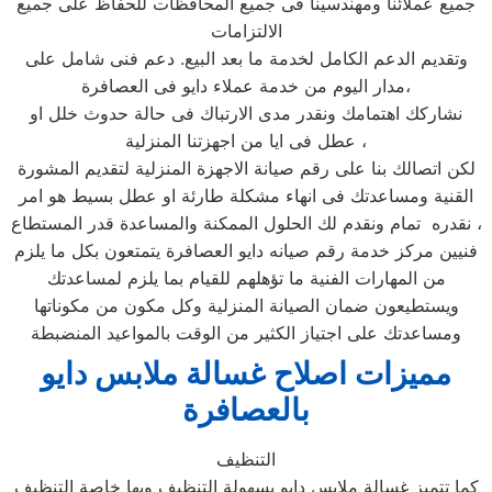
جميع عملائنا ومهندسينا فى جميع المحافظات للحفاظ على جميع
الالتزامات
وتقديم الدعم الكامل لخدمة ما بعد البيع. دعم فنى شامل على
مدار اليوم من خدمة عملاء دايو فى العصافرة،
نشاركك اهتمامك ونقدر مدى الارتباك فى حالة حدوث خلل او
عطل فى ايا من اجهزتنا المنزلية ،
لكن اتصالك بنا على رقم صيانة الاجهزة المنزلية لتقديم المشورة
القنية ومساعدتك فى انهاء مشكلة طارئة او عطل بسيط هو امر
نقدره تمام ونقدم لك الحلول الممكنة والمساعدة قدر المستطاع ،
فنيين مركز خدمة رقم صيانه دايو العصافرة يتمتعون بكل ما يلزم
من المهارات الفنية ما تؤهلهم للقيام بما يلزم لمساعدتك
ويستطيعون ضمان الصيانة المنزلية وكل مكون من مكوناتها
ومساعدتك على اجتياز الكثير من الوقت بالمواعيد المنضبطة
مميزات اصلاح غسالة ملابس دايو
بالعصافرة
التنظيف
كما تتميز غسالة ملابس دايو بسهولة التنظيف وبها خاصة التنظيف