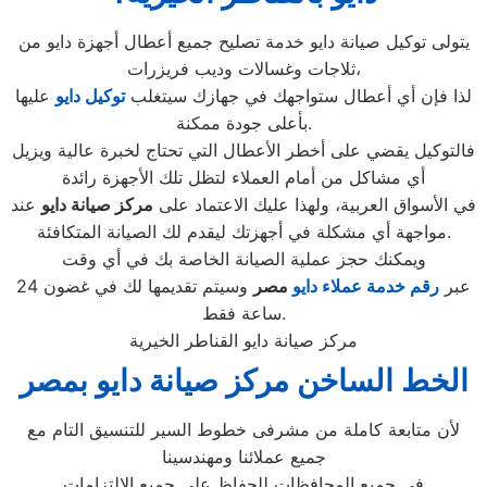
يتولى توكيل صيانة دايو خدمة تصليح جميع أعطال أجهزة دايو من
ثلاجات وغسالات وديب فريزرات،
لذا فإن أي أعطال ستواجهك في جهازك سيتغلب
توكيل دايو
عليها
بأعلى جودة ممكنة.
فالتوكيل يقضي على أخطر الأعطال التي تحتاج لخبرة عالية ويزيل
أي مشاكل من أمام العملاء لتظل تلك الأجهزة رائدة
في الأسواق العربية، ولهذا عليك الاعتماد على
مركز صيانة دايو
عند
مواجهة أي مشكلة في أجهزتك ليقدم لك الصيانة المتكافئة.
ويمكنك حجز عملية الصيانة الخاصة بك في أي وقت
عبر
رقم
خدمة عملاء دايو
مصر
وسيتم تقديمها لك في غضون 24
ساعة فقط.
مركز صيانة دايو القناطر الخيرية
الخط الساخن مركز صيانة دايو بمصر
لأن متابعة كاملة من مشرفى خطوط السير للتنسيق التام مع
جميع عملائنا ومهندسينا
فى جميع المحافظات للحفاظ على جميع الالتزامات