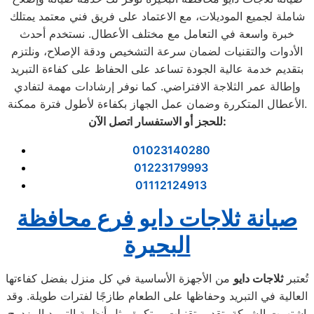
شاملة لجميع الموديلات، مع الاعتماد على فريق فني معتمد يمتلك
خبرة واسعة في التعامل مع مختلف الأعطال. نستخدم أحدث
الأدوات والتقنيات لضمان سرعة التشخيص ودقة الإصلاح، ونلتزم
بتقديم خدمة عالية الجودة تساعد على الحفاظ على كفاءة التبريد
وإطالة عمر الثلاجة الافتراضي. كما نوفر إرشادات مهمة لتفادي
الأعطال المتكررة وضمان عمل الجهاز بكفاءة لأطول فترة ممكنة.
:
للحجز أو الاستفسار اتصل الآن
01023140280
01223179993
01112124913
صيانة ثلاجات دايو فرع محافظة
البحيرة
تُعتبر
ثلاجات دايو
من الأجهزة الأساسية في كل منزل بفضل كفاءتها
العالية في التبريد وحفاظها على الطعام طازجًا لفترات طويلة. وقد
اشتهرت الشركة بتقديم تقنيات مبتكرة مثل أنظمة التبريد المزدوج