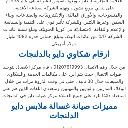
العلامة التجاريّة لـ دايو ، ويعود تأسيس الشركة إلى عام 1938م
على يد لي بيونغ تشول، وتهتم الشركة بصناعة الأغذية،
والمنسوجات، والأوراق الماليّة، والإلكترونيّات، والصناعات، وبناء
السفن، وغيرها الكثير، وللشركة تأثير قوي على التنمية والسياسة
والإعلام والثقافة الاقتصاديّة في كوريا الجنوبيّة، وتبلغ نسبة عائدات
الشركة 17% من عائدات البلاد، بمبلغ إجمالي قدره 1082 مليار
دولار أمريكي.
ارقام شكاوي دايو بالدلنجات
من خلال رقم الاتصال 01207619993 ، قام مركز الاتصال بتوحيد
قنوات الاتصال حيث يتم الرد على مكالمات الخدمة والشكاوى
والمبيعات خلال 30 ثانية ، حتى في وقت الذروة مرات من خلال
الوكلاء المدربين والوديين والمهنيين ومتعددي اللغات الذين هم على
استعداد دائمًا للرد على جميع العملاء مركز صيانة دايو فى الدلنجات
مميزات صيانة غسالة ملابس دايو
الدلنجات