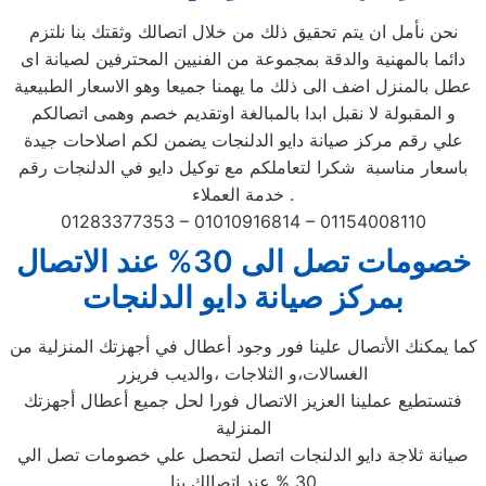
نحن نأمل ان يتم تحقيق ذلك من خلال اتصالك وثقتك بنا نلتزم
دائما بالمهنية والدقة بمجموعة من الفنيين المحترفين لصيانة اى
عطل بالمنزل اضف الى ذلك ما يهمنا جميعا وهو الاسعار الطبيعية
و المقبولة لا نقبل ابدا بالمبالغة اوتقديم خصم وهمى اتصالكم
علي رقم مركز صيانة دايو الدلنجات يضمن لكم اصلاحات جيدة
باسعار مناسبة شكرا لتعاملكم مع توكيل دايو في الدلنجات رقم
خدمة العملاء .
01283377353 – 01010916814 – 01154008110
خصومات تصل الى 30% عند الاتصال
بمركز صيانة دايو الدلنجات
كما يمكنك الأتصال علينا فور وجود أعطال في أجهزتك المنزلية من
الغسالات،و الثلاجات ،والديب فريزر
فتستطيع عملينا العزيز الاتصال فورا لحل جميع أعطال أجهزتك
المنزلية
صيانة ثلاجة دايو الدلنجات اتصل لتحصل علي خصومات تصل الي
30 % عند اتصالك بنا