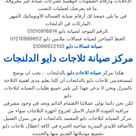
الإعلانات وأرقام التليفونات الوهمية لشركات صيانة غير معروفة،
ما قد يعرضك لعمليات النصب.
في ما يلي جمعنا لك أرقام صيانة الغسالة الأوتوماتيك لأشهر
الماركات في الدلنجات:
الرقم الموحد لصيانة دايو 01010916814.
الخط الساخن لصيانة غسالات ملابس دايو 01210999852.
01096922100.
صيانة غسالات دايو
مركز صيانة ثلاجات دايو الدلنجات
هكذا مركز
صيانه ثلاجات دايو
بالدلنجات ، يجب ان يوضح
لمستخدمى ثلاجات دايو بالدلنجات ان كلنا يعلم مدى اهمية الثلاجة
بالمنزل ونحن لا ندخر جهدا كي نلبي جميع طلبات الصيانه لثلاجات
دايو.
لكن نحن دائما نولي عملائنا الاهتمام الدائم ونجد في وجود مشرفي
مراقبة الجودة الاختيار الامثل لخروج اجهزة الثلاجات سواء من
مركز الصيانه لثلاجات دايو المعتمد بالدلنجات او من منزل العميل.
بالأضافة للايدي المدربة صاحبة الخبرة في كافة اعطال ثلاجات دايو
بجميع موديلاتها القديم منها والحديث،