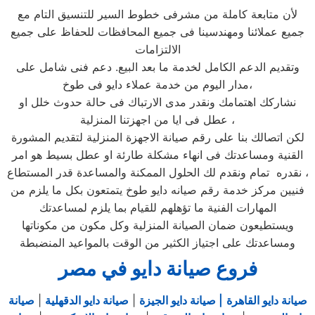
لأن متابعة كاملة من مشرفى خطوط السير للتنسيق التام مع
جميع عملائنا ومهندسينا فى جميع المحافظات للحفاظ على جميع
الالتزامات
وتقديم الدعم الكامل لخدمة ما بعد البيع. دعم فنى شامل على
مدار اليوم من خدمة عملاء دايو فى طوخ،
نشاركك اهتمامك ونقدر مدى الارتباك فى حالة حدوث خلل او
عطل فى ايا من اجهزتنا المنزلية ،
لكن اتصالك بنا على رقم صيانة الاجهزة المنزلية لتقديم المشورة
القنية ومساعدتك فى انهاء مشكلة طارئة او عطل بسيط هو امر
نقدره تمام ونقدم لك الحلول الممكنة والمساعدة قدر المستطاع ،
فنيين مركز خدمة رقم صيانه دايو طوخ يتمتعون بكل ما يلزم من
المهارات الفنية ما تؤهلهم للقيام بما يلزم لمساعدتك
ويستطيعون ضمان الصيانة المنزلية وكل مكون من مكوناتها
ومساعدتك على اجتياز الكثير من الوقت بالمواعيد المنضبطة
فروع صيانة دايو في مصر
صيانة دايو القاهرة
| صيانة دايو الجيزة
|
صيانة دايو الدقهلية
|
صيانة