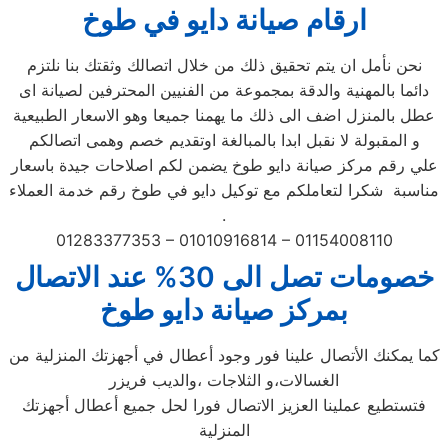
ارقام صيانة دايو في طوخ
نحن نأمل ان يتم تحقيق ذلك من خلال اتصالك وثقتك بنا نلتزم
دائما بالمهنية والدقة بمجموعة من الفنيين المحترفين لصيانة اى
عطل بالمنزل اضف الى ذلك ما يهمنا جميعا وهو الاسعار الطبيعية
و المقبولة لا نقبل ابدا بالمبالغة اوتقديم خصم وهمى اتصالكم
علي رقم مركز صيانة دايو طوخ يضمن لكم اصلاحات جيدة باسعار
مناسبة شكرا لتعاملكم مع توكيل دايو في طوخ رقم خدمة العملاء
.
01283377353 – 01010916814 – 01154008110
خصومات تصل الى 30% عند الاتصال
بمركز صيانة دايو طوخ
كما يمكنك الأتصال علينا فور وجود أعطال في أجهزتك المنزلية من
الغسالات،و الثلاجات ،والديب فريزر
فتستطيع عملينا العزيز الاتصال فورا لحل جميع أعطال أجهزتك
المنزلية