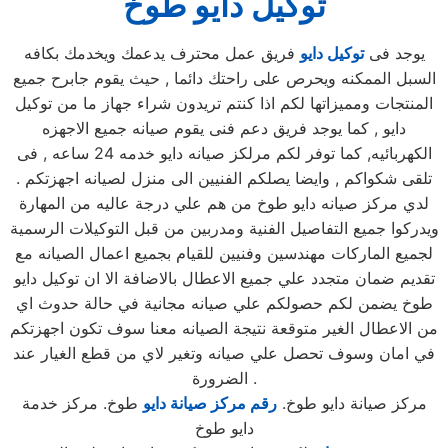
توكيل دايو طوخ
يوجد فى
توكيل دايو
فريق عمل محترف يدعمك ويخدمك بكافه
السبل الممكنه ويحرص على راحتك دائما , حيث يقوم جابرح جميع
المنتجات ومميزاتها لكم اذا كنتم تريدون شراء جهاز ما من توكيل
دايو , كما يوجد فريق دعم فنى يقوم صيانه جميع الاجهزه
الكهربائيه, كما توفر لكم مرلكز صيانه دايو خدمه 24 ساعه , فى
تلقى شكواكم , وايضا يصلكم الفنيين الى منزل لصيانه اجهزتكم .
لدي مركز صيانه دايو طوخ من هم علي درجة عاليه من المهارة
ويدركوا جميع التفاصيل الفنية ومدربين من قبل التوكيلات الرسمية
لجميع الماركات مهندسين وفنيين للقيام بجميع اعمال الصيانه مع
تقديم ضمان متجدد علي جميع الاعطال بالاضافة الا ان توكيل دايو
طوخ يضمن لكم حصولكم علي صيانه مجانية في حالة حدوث اي
من الاعطال الغير متوقعة نتيجة الصيانه معنا سوف تكون اجهزتكم
في امان وسوف تحصل علي صيانه وتغير لاي من قطع الغيار عند
الضرورة .
مركز صيانة دايو طوخ.
رقم مركز صيانة دايو
طوخ. مركز خدمة
دايو طوخ