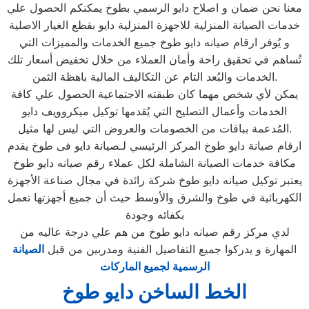
معنا نحن ضمان و اصلاح دايو الرسمي بطوخ يمكنكم الحصول علي
خدمات الصيانة المنزلية للاجهزة المنزلية دايو بقطع الغيار الاصلية
و يُوفر ارقام صيانه دايو طوخ جميع الخدمات والمميزات التي
تُساهم في تحقيق راحة وأمان العملاء من خلال تخفيض أسعار تلك
الخدمات والبُعد التام عن التكاليف المالية باهظة الثمن.
يمكن لأي شخص مهما كان طبقته الاجتماعية الحصول علي كافة
الخدمات وأعمال التصليح التي يُقدمها توكيل ميكروويف دايو
المُدعمة بباقات من الخصومات والعروض التي ليس لها مثيل.
ارقام صيانة دايو طوخ المركز الرئيسي لـصيانة دايو فى طوخ يقدم
مكافة خدمات الصيانة الشاملة لكل عملاء رقم صيانه دايو طوخ
يعتبر توكيل صيانه دايو طوخ شركة رائدة في مجال صناعة الأجهزة
الكهربائية في طوخ والشرق والأوسط حيث أن جميع أجهزتها تعمل
بكفائه وجودة
لدي مركز رقم صيانه دايو طوخ من هم علي درجة عاليه من
المهارة و يدركوا جميع التفاصيل الفنية ومدربين من قبل
الصيانة
الرسمية لجميع الماركات
الخط الساخن دايو طوخ