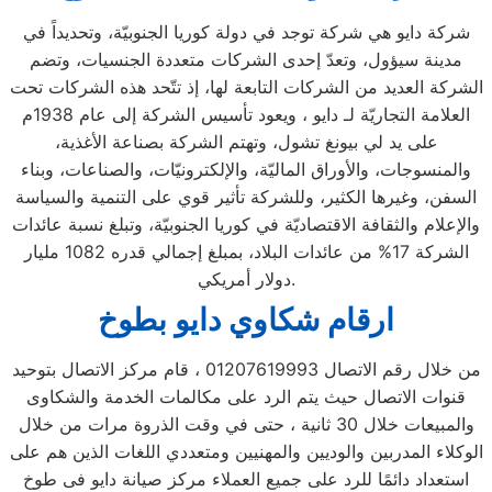
شركة دايو هي شركة توجد في دولة كوريا الجنوبيّة، وتحديداً في
مدينة سيؤول، وتعدّ إحدى الشركات متعددة الجنسيات، وتضم
الشركة العديد من الشركات التابعة لها، إذ تتّحد هذه الشركات تحت
العلامة التجاريّة لـ دايو ، ويعود تأسيس الشركة إلى عام 1938م
على يد لي بيونغ تشول، وتهتم الشركة بصناعة الأغذية،
والمنسوجات، والأوراق الماليّة، والإلكترونيّات، والصناعات، وبناء
السفن، وغيرها الكثير، وللشركة تأثير قوي على التنمية والسياسة
والإعلام والثقافة الاقتصاديّة في كوريا الجنوبيّة، وتبلغ نسبة عائدات
الشركة 17% من عائدات البلاد، بمبلغ إجمالي قدره 1082 مليار
دولار أمريكي.
ارقام شكاوي دايو بطوخ
من خلال رقم الاتصال 01207619993 ، قام مركز الاتصال بتوحيد
قنوات الاتصال حيث يتم الرد على مكالمات الخدمة والشكاوى
والمبيعات خلال 30 ثانية ، حتى في وقت الذروة مرات من خلال
الوكلاء المدربين والوديين والمهنيين ومتعددي اللغات الذين هم على
استعداد دائمًا للرد على جميع العملاء مركز صيانة دايو فى طوخ