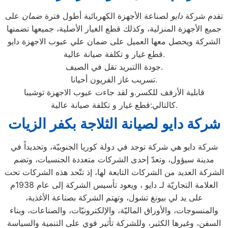
تقدم شركة
دايو
لصناعة الأجهزة الكهربائية أطول فترة
ضمان
على
جميع الأجهزة المنزلية، وكذلك قطع الغيار الأصلية، جميعها تضمنها
الشركة ويحصل معها العميل على ضمان علي عيوب الاجهزة دايو
قطع غيار و تكلفة صيانة عالية.
جودة االتبريد تقل في الصيف.
تسريب غاز الفريون أحيانا.
قابلية الأرفف للكسر.و لقد جاءت عيوب الاجهزة توشيبا
كالتالي:قطع غيار و تكلفة صيانة عالية.
شركة دايو لصيانة الثلاجة بكفر الزيات
شركة دايو هي شركة توجد في دولة كوريا الجنوبيّة، وتحديداً في
مدينة سيؤول، وتعدّ إحدى الشركات متعددة الجنسيات، وتضم
الشركة العديد من الشركات التابعة لها، إذ تتّحد هذه الشركات تحت
العلامة التجاريّة لـ دايو ، ويعود تأسيس الشركة إلى عام 1938م
على يد لي بيونغ تشول، وتهتم الشركة بصناعة الأغذية،
والمنسوجات، والأوراق الماليّة، والإلكترونيّات، والصناعات، وبناء
السفن، وغيرها الكثير، وللشركة تأثير قوي على التنمية والسياسة