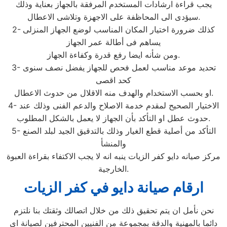
يجب قراءة ارشادات المستخدم المرفقة بالجهاز بعناية وذلك
سيؤدى الى المحاظفة على الاجهزة وتلاشى الاعطال.
2- كذلك ضرورة اختيار المكان المناسب لوضع الجهاز المنزلى
يساهم فى أطالة عمر الجهاز
ومن شأنه ايضا رفع قدرة وكفاءة الجهاز.
3- تحديد موعد مناسب لعمل فحص للجهاز يفضل نصف سنوى
كحد اقصى
او بحسب الاستخدام والهدف منه الاقلال من حدوث الاعطال.
4- الاختيار الصحيح لمقدم خدمة الاصلاح والدعم الفنى وذلك عند
حدوث عطل او التأكد بأن الجهاز لا يعمل بالشكل المطلوب.
5- التأكد من أصلية قطع الغيار وذلك بالتدقيق الجيد لبلد الصنع
والمنشأ
مركز صيانه دايو كفر الزيات ينبه انه لا يجب الاكتفاء بقراءة العبوة
الخارجية.
ارقام صيانة دايو في كفر الزيات
نحن نأمل ان يتم تحقيق ذلك من خلال اتصالك وثقتك بنا نلتزم
دائما بالمهنية والدقة بمجموعة من الفنيين المحترفين لصيانة اى