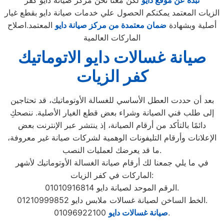
نبذة عن موقع دايو
لكن معنا نحن مركز صيانة دايو كفر
الزيات المعتمد يمكنكم الحصول علي خدمات صيانة دايو بقطع غيار
أصلية وبشهادة
ضمان معتمدة من مركز صيانة دايو
المعتمد.اصلاح
الماركات العالمية
صيانة غسالات دايو الاتوماتيك
كفر الزيات
بعد أن حددت العطل الأساسي للغسالة الأوتوماتيك، قد تحتاجين
إلى طلب فني الصيانة وشراء بعض قطع الغيار الأصلية. ننصحكِ
دائمًا بالتأكد من أرقام الصيانة، إذ ينتشر عبر الإنترنت بعض
الإعلانات وأرقام التليفونات الوهمية لشركات صيانة غير معروفة،
ما قد يعرضك لعمليات النصب.
في ما يلي جمعنا لك أرقام صيانة الغسالة الأوتوماتيك لأشهر
الماركات في كفر الزيات:
الرقم الموحد لصيانة دايو 01010916814.
الخط الساخن لصيانة غسالات ملابس دايو 01210999852.
01096922100.
صيانة غسالات دايو