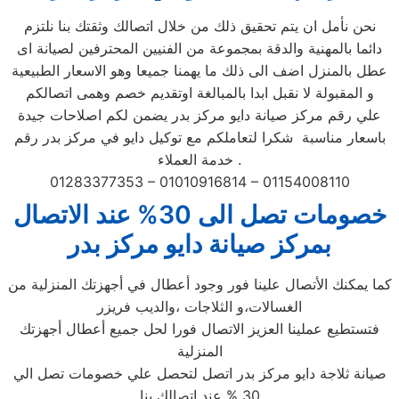
نحن نأمل ان يتم تحقيق ذلك من خلال اتصالك وثقتك بنا نلتزم
دائما بالمهنية والدقة بمجموعة من الفنيين المحترفين لصيانة اى
عطل بالمنزل اضف الى ذلك ما يهمنا جميعا وهو الاسعار الطبيعية
و المقبولة لا نقبل ابدا بالمبالغة اوتقديم خصم وهمى اتصالكم
علي رقم مركز صيانة دايو مركز بدر يضمن لكم اصلاحات جيدة
باسعار مناسبة شكرا لتعاملكم مع توكيل دايو في مركز بدر رقم
خدمة العملاء .
01283377353 – 01010916814 – 01154008110
خصومات تصل الى 30% عند الاتصال
بمركز صيانة دايو مركز بدر
كما يمكنك الأتصال علينا فور وجود أعطال في أجهزتك المنزلية من
الغسالات،و الثلاجات ،والديب فريزر
فتستطيع عملينا العزيز الاتصال فورا لحل جميع أعطال أجهزتك
المنزلية
صيانة ثلاجة دايو مركز بدر اتصل لتحصل علي خصومات تصل الي
30 % عند اتصالك بنا