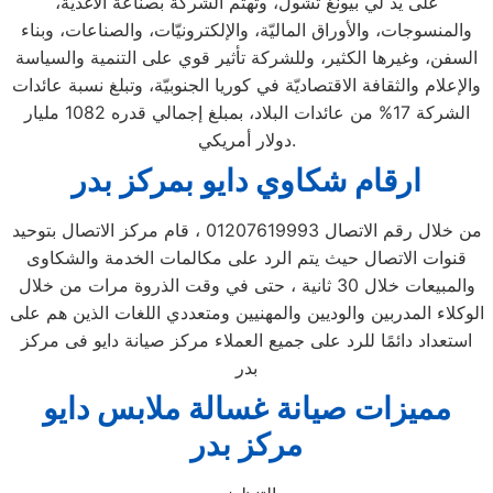
على يد لي بيونغ تشول، وتهتم الشركة بصناعة الأغذية،
والمنسوجات، والأوراق الماليّة، والإلكترونيّات، والصناعات، وبناء
السفن، وغيرها الكثير، وللشركة تأثير قوي على التنمية والسياسة
والإعلام والثقافة الاقتصاديّة في كوريا الجنوبيّة، وتبلغ نسبة عائدات
الشركة 17% من عائدات البلاد، بمبلغ إجمالي قدره 1082 مليار
دولار أمريكي.
ارقام شكاوي دايو بمركز بدر
من خلال رقم الاتصال 01207619993 ، قام مركز الاتصال بتوحيد
قنوات الاتصال حيث يتم الرد على مكالمات الخدمة والشكاوى
والمبيعات خلال 30 ثانية ، حتى في وقت الذروة مرات من خلال
الوكلاء المدربين والوديين والمهنيين ومتعددي اللغات الذين هم على
استعداد دائمًا للرد على جميع العملاء مركز صيانة دايو فى مركز
بدر
مميزات صيانة غسالة ملابس دايو
مركز بدر