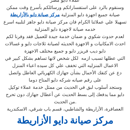
عملاء دايو مصر
وسنقوم بالرد على استفساراتكم ورسائلكم بأسرع وقت ممكن
صيانة جميع اجهزة دايو المنزلية
مركز صيانة دايو بالأزاريطة
تسهيلا علي عملائنا الكرام فان مركز صيانة دايو جاهز لتلبيه اسرع
خدمه صيانة لاجهزة دايو المنزلية
لعدم حدوث شكوي و ضمان خدمة جيدة للعميل فقد وفرنا لكم
احدث الامكانيات و الاجهزة الحديثه لصيانة ثلاجات دايو و غسالات
دايو ديب فريزر دايو و جميع مختلف الاجهزة
التي عطلها تسبب ازمه لكل شخص لانها تساهم بشكل كبير في
الاعمال المنزليه التي تخفف علي كل سيده اعباء المنزل
دع عن كتفك الأحمال بشأن جهازك الكهربائي العاطل واتصل
على رقم صيانه شركه دايو المتاح دوما
وستجد أسلوب لبق في الحديث من ممثل خدمة عملاء توكيل
دايو مما يدفعك إلى بسط الحديث عن أعطال جهازك دون تحرج
من الحديث.
العصافرة، الأزاريطة والشاطبي، قسم باب شرقي، الاسكندرية
مركز صيانة دايو الأزاريطة