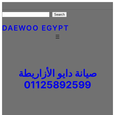
Skip
to
Search
Search
content
DAEWOO EGYPT
صيانة دايو الأزاريطة
01125892599