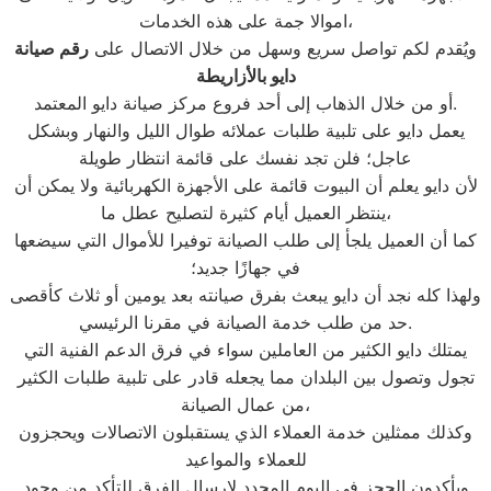
اموالا جمة على هذه الخدمات،
ويُقدم لكم تواصل سريع وسهل من خلال الاتصال على
رقم صيانة
دايو بالأزاريطة
أو من خلال الذهاب إلى أحد فروع مركز صيانة دايو المعتمد.
يعمل دايو على تلبية طلبات عملائه طوال الليل والنهار وبشكل
عاجل؛ فلن تجد نفسك على قائمة انتظار طويلة
لأن دايو يعلم أن البيوت قائمة على الأجهزة الكهربائية ولا يمكن أن
ينتظر العميل أيام كثيرة لتصليح عطل ما،
كما أن العميل يلجأ إلى طلب الصيانة توفيرا للأموال التي سيضعها
في جهازًا جديد؛
ولهذا كله نجد أن دايو يبعث بفرق صيانته بعد يومين أو ثلاث كأقصى
حد من طلب خدمة الصيانة في مقرنا الرئيسي.
يمتلك دايو الكثير من العاملين سواء في فرق الدعم الفنية التي
تجول وتصول بين البلدان مما يجعله قادر على تلبية طلبات الكثير
من عمال الصيانة،
وكذلك ممثلين خدمة العملاء الذي يستقبلون الاتصالات ويحجزون
للعملاء والمواعيد
ويأكدون الحجز في اليوم المحدد لإرسال الفرق للتأكد من وجود