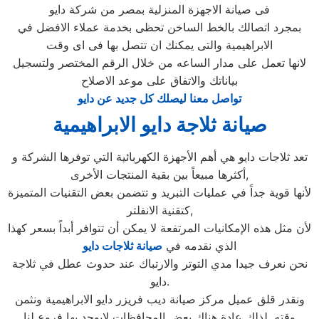
فى صيانة الاجهزة المنزلية بمصر من شركة دايو
بمجرد اتصالك بالخط الساخن تحظى بخدمة عملاء الافضل في
الابراهيمية والتى يمكنك ان تتصل بها فى اى وقت
لانها تعمل على مدار الساعه من خلال الرقم المختصر ولتسجيل
بياناتك والاتفاق على موعد الاصلاح
تواصل معنا ليصلك كل جديد عن دايو
صيانة ثلاجة دايو الابراهيمية
تعد ثلاجات دايو هي أهم الأجهزة الكهربائية التي توفرها الشركة و
أكثرها مبيعاً بين بقية المنتجات الأخرى,
لأنها قوية جداً في عمليات التبريد و تتضمن بعض التقنيات المتميزة
كتقنية الانفلتر,
لأن مثل هذه الإمكانيات المرتفعة لا يمكن أن تتوافر أبداً بسعر كهذا
الذي نقدمه في
صيانة ثلاجات دايو
نحن نعرف جيدا مدي التوتر والارتباك عند حدوث عطل في ثلاجة
دايو.
ونقدر قلق عميل مركز صيانة ديب فريزر دايو الابراهيمية ونثمن
وقته. لذلك عادة هناك بعض المحافظات لايوجد بها فروع لنا