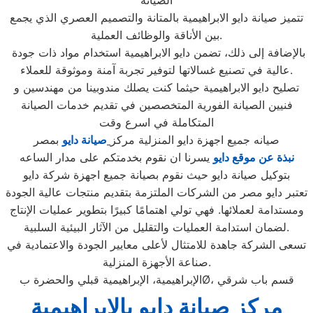
الصيانة
تتميز صيانة دايو الابراهيمية بالمتانة والتصميم العصري الذي يجمع
بين الأناقة والوظائف العملية.
بالإضافة إلى ذلك، تضمن دايو الابراهيمية استخدام مواد ذات جودة
عالية في تصنيع غسالاتها لتوفير تجربة آمنة وموثوقة للعملاء.
تصليح دايو الابراهيمية حيثما كنت يصلك مندوبينا من مهندسين و
فنيين الصيانة الفورية المتخصصين في تقديم خدمات الصيانة
المتكاملة في اسرع وقت
صيانه جميع اجهزة دايو المنزلية مركز
صيانة دايو
بمصر
نبذة عن موقع دايو
يسرنا ان نقوم بخدمتكم على مدار الساعه
بتوكيل صيانة دايو حيث نقوم بصيانة جميع اجهزة شركة دايو
تعتبر دايو مصر من الشركات الملتزمة بتقديم منتجات عالية الجودة
ومستدامة لعملائها. فهي تولي اهتمامًا كبيرًا بتطوير عمليات الإنتاج
لضمان استدامة العمليات والتقليل من الآثار البيئية السلبية.
تسعى الشركة جاهدة للامتثال لأعلى معايير الجودة والاعتمادية في
صناعة الأجهزة المنزلية.
الإبراهيمية، الإبراهيمية قبلي والحضرة بØ، قسم باب شرقي
مركز صيانة دايو بالابراهيمية