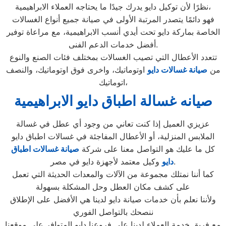
نظرًا لأن توكيل دايو يدرك جيدًا ما يحتاجه العملاء الابراهيمية،
فهو دائمًا يتصدر المرتبة الأولى في صيانة جميع أنواع الغسالات
الخاصة بماركة دايو تحت أيدي أنسب الابراهيمية، مع مراعاة توفير
أفضل خدمات الدعم الفنى.
تتعدد الأعطال التي تصيب الغسالات بمختلف فئات الصنع والنوع
من
صيانة غسالات دايو
اوتوماتيك، واخرى فوق اوتوماتيك، والنصف
اتوماتيك،
صيانه غسالة اطباق دايو الابراهيمية
عزيزي العميل إذا كنت تعاني من وجود أي عطل في غسالة
الملابس المنزلية، أو الأعطال المفاجئة في غسالات اطباق دايو
كل ما عليك هو التواصل معنا على شركة
صيانة غسالات اطباق
وكيل معتمد لأجهزة دايو في مصر.
دايو
كما أننا نمتلك مجموعة من الآلات والمعدات الحديثة التي تعمل
على كشف مكان العطل وحل المشكلة بسهولة
ولأننا نعلم بأن خدمات صيانة دايو لدينا هي الأفضل على الإطلاق
ننصحك بالتواصل الفوري
مع فريق خدمة العملاء لدينا على فروعنا دايو المتوافر على موقعنا