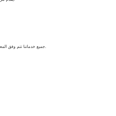
جميع خدماتنا تتم وفق المعايير العالمية، مع التزامنا باستخدام قطع غيار أصلية 100% لضمان طول العمر الافتراضي لجهازك.