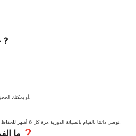
خطوات حجز خدمة صيانة دايو عبر الإنترنت ?
والذي يوفر خدمة شاملة لكافة الأجهزة والضمانات.
أو يمكنك الحج
من خلال الموقع الرسمي بعد شراء الجهاز لتأمين تغطية شاملة ضد أي أعطال مستقبلية.
نوصي دائمًا بالقيام بالصيانة الدورية مرة كل 6 أشهر للحفاظ على كفاءة الجهاز، ويمكنك
ما الفرق بين مراكز صيانة دايو المعتمدة وغير المعتمدة؟ ❓