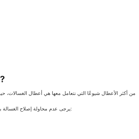
صيانة غسالات دايو في الصالح
من أكثر الأعطال شيوعًا التي نتعامل معها هي أعطال الغسالات، 
أو على أرقامنا المباشرة:
يرجى عدم محاولة إصلاح الغسالة ب
صي