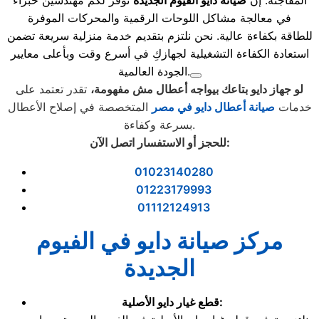
المفاجئة. إن
صيانة دايو الفيوم الجديدة
توفر لكم مهندسين خبراء
في معالجة مشاكل اللوحات الرقمية والمحركات الموفرة
للطاقة بكفاءة عالية. نحن نلتزم بتقديم خدمة منزلية سريعة تضمن
استعادة الكفاءة التشغيلية لجهازكِ في أسرع وقت وبأعلى معايير
الجودة العالمية.
لو جهاز دايو بتاعك بيواجه أعطال مش مفهومة،
تقدر تعتمد على
خدمات
صيانة أعطال دايو في مصر
المتخصصة في إصلاح الأعطال
بسرعة وكفاءة.
:
للحجز أو الاستفسار اتصل الآن
01023140280
01223179993
01112124913
مركز صيانة دايو في الفيوم
الجديدة
قطع غيار دايو الأصلية: