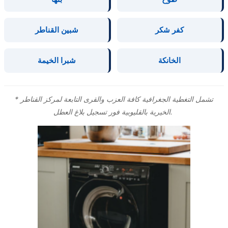
كفر شكر
شبين القناطر
الخانكة
شبرا الخيمة
* تشمل التغطية الجغرافية كافة العزب والقرى التابعة لمركز القناطر
الخيرية بالقليوبية فور تسجيل بلاغ العطل.