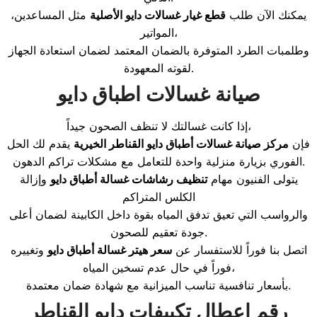
يمكنك الآن طلب
قطع غيار غسالات دايو الأصلية
مثل المساعدين،
المواتير،
وطلمبات الطرد المتوفرة بالضمان المعتمد لضمان استعادة الجهاز
لقوته المعهودة.
صيانة غسالات اطباق دايو
إذا كانت غسالتك لا تنظف الصحون جيداً،
فإن
مركز صيانة غسالات أطباق دايو القناطر الخيرية
يقدم لك الحل
الفوري بزيارة منزلية واحدة للتعامل مع مشكلات تراكم الدهون.
يتولى الفنيون مهام
تنظيف رشاشات غسالة أطباق دايو
وإزالة
الكلس المتراكم
والرواسب التي تعيق تدفق المياه بقوة داخل الكابينة لضمان أعلى
جودة تعقيم للصحون.
اتصل بنا فوراً للاستفسار عن
سعر هيتر غسالة أطباق دايو
وتغييره
فوراً في حال عدم تسخين المياه،
بأسعار تنافسية تناسب الميزانية مع شهادة ضمان معتمدة.
رقم اعطال تكييفات دايو القناطر