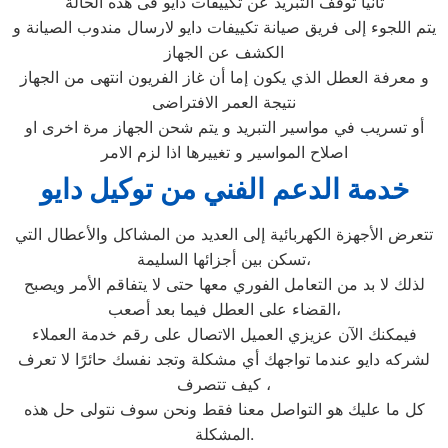
ثانيا توقف التبريد عن تكييفات دايو فى هذه الحالة
يتم اللجوء إلى فريق صيانة تكييفات دايو لارسال مندوب الصيانة و
الكشف عن الجهاز
و معرفة العطل الذي يكون إما أن غاز الفريون انتهى من الجهاز
نتيجة العمر الافتراضى
أو تسريب في مواسير التبريد و يتم شحن الجهاز مرة اخرى او
اصلاح المواسير و تغييرها اذا لزم الامر
خدمة الدعم الفني من توكيل دايو
تتعرض الأجهزة الكهربائية إلى العديد من المشاكل والأعطال التي
تسكن بين أجزائها السليمة،
لذلك لا بد من التعامل الفوري معها حتى لا يتفاقم الأمر ويصبح
القضاء على العطل فيما بعد أصعب،
فيمكنك الآن عزيزي العميل الاتصال على رقم خدمة العملاء
لشركه دايو عندما تواجهك أي مشكلة وتجد نفسك حائرًا لا تعرف
كيف تتصرف ،
كل ما عليك هو التواصل معنا فقط ونحن سوف نتولى حل هذه
المشكلة.