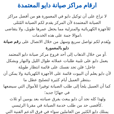
ارقام مراكز صيانة دايو المعتمدة
لا نزاع على أن توكيل دايو في المعمورة هو من أفضل مراكز
الصيانة المعتمدة لأن المركز يقدم لكم الصيانة المُثلى
للأجهزة الكهربائية والمنزلية مما يجعل عمرها طويل، ولا يتقاضى
اموالا جمة على هذه الخدمات،
ويُقدم لكم تواصل سريع وسهل من خلال الاتصال على
رقم صيانة
دايو بالمعمورة
أو من خلال الذهاب إلى أحد فروع مركز صيانة دايو المعتمد.
يعمل دايو على تلبية طلبات عملائه طوال الليل والنهار وبشكل
عاجل؛ فلن تجد نفسك على قائمة انتظار طويلة
لأن دايو يعلم أن البيوت قائمة على الأجهزة الكهربائية ولا يمكن أن
ينتظر العميل أيام كثيرة لتصليح عطل ما،
كما أن العميل يلجأ إلى طلب الصيانة توفيرا للأموال التي سيضعها
في جهازًا جديد؛
ولهذا كله نجد أن دايو يبعث بفرق صيانته بعد يومين أو ثلاث
كأقصى حد من طلب خدمة الصيانة في مقرنا الرئيسي.
يمتلك دايو الكثير من العاملين سواء في فرق الدعم الفنية التي