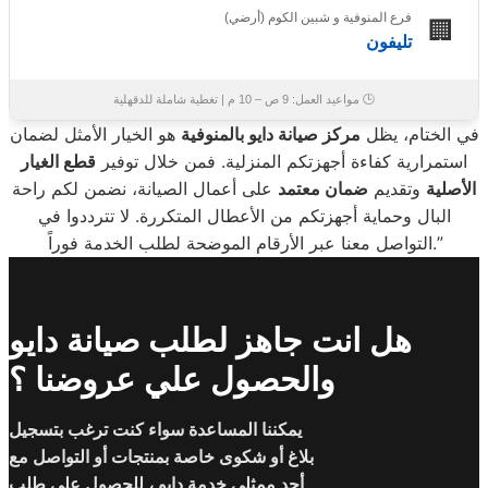
فرع المنوفية و شبين الكوم (أرضي)
🏢
تليفون
🕒 مواعيد العمل: 9 ص – 10 م | تغطية شاملة للدقهلية
في الختام، يظل
مركز صيانة دايو بالمنوفية
هو الخيار الأمثل لضمان
استمرارية كفاءة أجهزتكم المنزلية. فمن خلال توفير
قطع الغيار
الأصلية
وتقديم
ضمان معتمد
على أعمال الصيانة، نضمن لكم راحة
البال وحماية أجهزتكم من الأعطال المتكررة. لا تترددوا في
التواصل معنا عبر الأرقام الموضحة لطلب الخدمة فوراً.”
هل انت جاهز لطلب صيانة دايو
والحصول علي عروضنا ؟
يمكننا المساعدة سواء كنت ترغب بتسجيل
بلاغ أو شكوى خاصة بمنتجات أو التواصل مع
أحد ممثلي خدمة دايو ، للحصول على طلب