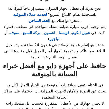
نحن ندرك أن تعطل الجهاز المنزلي يسبب إزعاجاً كبيراً، لذا
.
استحدثنا نظام “البلاغ السريع”
لخدمة عملاء المنوفية
.
بمجرد تواصلك مع
الخط الساخن
يتم توجيه أقرب سيارة صيانة متنقلة متواجدة في منطقتك (سواء
كنت في
شبين الكوم
،
قويسنا
،
اشمون
،
بركة السبع
،
منوف
، أو
).
الباجور
هدفنا هو إتمام عملية الإصلاح في غضون 24 ساعة من تسجيل
البلاغ، مع التأكد من تجربة الجهاز أمام العميل قبل مغادرة الفني
لضمان الرضا التام عن الخدمة
حافظ على أجهزة دايو مع أفضل خبراء
الصيانة بالمنوفية
في الختام، تبقى صيانة دايو المنوفية هي الخيار الأمثل لكل من
يبحث عن الجودة والأمان لأجهزته المنزلية. إن الاعتماد على مراكز
الخدمة المعتمدة
لا يحمي جهازك من الأعطال المتكررة فحسب، بل يمنحك راحة