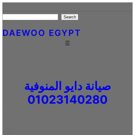
Skip
to
Search
Search
content
DAEWOO EGYPT
صيانة دايو المنوفية
01023140280