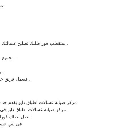
شرفونا بالزيارة او اتصلوا نصلكم لعمل الخدمة المنزلية و بصيانة الفورية،
إيجاد كافة الحلول الممكنة لمعالجة اعطاب الغسالة ومعالجة اسباب توقفها عن العمل،
استقطب فور طلبك تصليح غسالتك 
بجميع خطوط السير في محافظة بني عبيد والمدن الأخرى لجمهورية بني عبيد العربية .
من المزايا والخدمات وتلبية طلبك خلال ساعات معدودة فقط من تقديمه ،
الموحد .
فيعمل فريق خد
مركز صيانة غسالات اطباق دايو يقدم خدمة
مركز صيانة غسالات اطباق دايو فى بني عبيد على اعلى مستوى بقطع غيار اصلية تعيد عمل غسالة الاطباق دايو الى كفاءتها الاولى قبل العطل .
اتصل نصلك فورا و الصيانة تتم فى 
فى بني عبيد