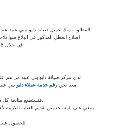
المطلوب منك عميل صيانة دايو ببني عبيد عند 
اصلاح العطل المذكور فى البلاغ سوا ثلاجات او غسالات دايو 
فى خلال 48 ساعة عمل و ارقام صيانة دايو ببني عبيد موضحة بالصفحة الرسمية صيانة دايو
لدي مركز صيانة دايو بني عبيد من هم علي
معنا نحن
رقم خدمة عملاء دايو
بني عبيد
و التمتع بالخدمات الكبري المميزة من خلال مركز الصيانة المعتمد.
فتستطيع متابعة كل
م
ينبغي على المستخدمين تقديم العناية اللازمة لأجهزتهم من خلال تحسينها بشكل جيد والحفاظ عليها نظيفة ومحمية من العوامل الخارجية التي يمكن أن تؤثر على أدائها.
للحصول على أفضل الحلول والخدمات الفعالة للمساعدة في استعادة أداء الأجهزة بأفضل حالاتها.