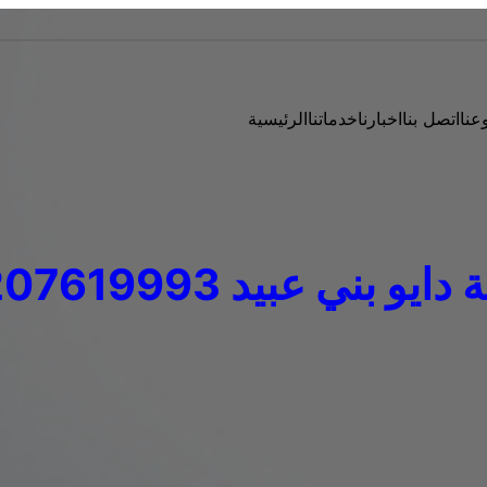
عنا
اتصل بنا
اخبارنا
خدماتنا
الرئيسية
ايو بني عبيد 01207619993