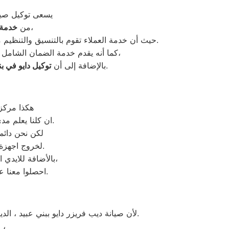
يسعى توكيل صيا
وطاقم عمل يقوم على تلبية احتياجات الزبائن داخل الفروع،
من
خدمة 
سهلة ومتيسرة على الجميع.
حيث أن خدمة العملاء تقوم بالتنسيق والتنظيم م
كما أنه يقدم خدمة الضمان الشامل على أجهزة الديب فريزر دايو بعد الانتهاء من صيانتها لضمان الراحة والاطمئنان للعملاء لأطول فترة ممكنة،
حريص كل الحرص على تقديم أفضل مستوى ممكن من الجودة والكفاءة في صيانة أجهزة دايو.
بالإضافة إلى أن
توكيل دايو في ب
هكذا مركز 
ان كلنا يعلم مدى اهمية الثلاجة بالمنزل ونحن لا ندخر جهدا كي نلبي جميع طلبات الصيانه لثلاجات دايو.
لكن نحن دائما
المعتمد ببني عبيد او من منزل العميل.
لخروج اجهزة
بالأضافة للايدي المدربة صاحبة الخبرة في كافة اعطال ثلاجات دايو بجميع موديلاتها القديم منها والحديث،
احصلوا معنا على افضل خدمة للثلاجات في بني عبيد من خلال رقم مركز صيانة دايو في بني عبيد.
لأن صيانة ديب فريزر دايو ببني عبيد ، الديب فريزر دايو غني عن التعريف فائق الجودة دائما ما تبهرنا بموديلات فريدة و مختلفة التقنية عن مثيلاتها انها دايو.
في بني عبيد ،
ا