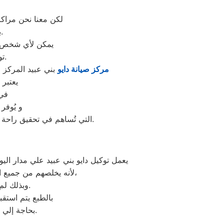
لكن معنا نحن مراكز
بقطع غيار أصلية وبشهادة ضمان معتمدة من مركز صيانة دايو المعتمد.
يمكن لأي شخص مه
توكيل ثلاجات دايو المُدعمة من الخصومات والعروض التي ليس لها مثيل.
مركز صيانة دايو
بني عبيد المركز ا
يعتبر 
في 
و يُوفر
التي تُساهم في تحقيق راحة وأمان العملاء من خلال تخفيض أسعار تلك الخدمات والبُعد التام عن التكاليف المالية باهظة الثمن.
يعمل توكيل دايو بني عبيد علي مدار الي
لأنه يخلصهم من جميع الأعطال التي تمنع الأجهزة الكهربائية خاصتهم عن العمل بشكل كامل أو جزئي متي طلبوا منه،
وبذلك لم يعودوا بحاجة إلي الانتظار لوقت محدد حتي يحصلوا علي ما يردون من خدمات.
بالطبع يتم استقبال جمي
بحاجة إلي الذهاب حتي مقر التوكيل لطلب مساعدة فريق الدعم الفني لتصليح الجزء التالف.