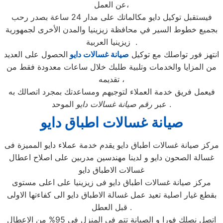
عن العمل،
فيستقبل توكيل دايو مكالماتك على مدار 24 ساعة بصدر رحب
بجميع خطوط السير في محافظة زيزينيا والمدن الأخرى لجمهورية
زيزينيا العربية .
انتهز فور تواصلك مع توكيل
صيانة غسالات دايو
الحصول على العديد
من المزايا والخدمات وتلبية طلبك خلال ساعات معدودة فقط من
تقديمه ،
فيعمل فريق خدمة العملاء لتوجيهم ومساعدتك بمجرد اتصالك به
الموحد .
عبر
رقم صيانة غسالات دايو
صيانة غسالات اطباق دايو
مركز صيانة غسالات اطباق دايو يقدم خدمة عملاء دايو المميزة فى
غسالة الصحون دايو و لدينا مهندسين مدربين على اصلاح اعطال
غسالات الاطباق دايو
مركز صيانة غسالات اطباق دايو فى زيزينيا على اعلى مستوى
بقطع غيار اصلية تعيد عمل غسالة الاطباق دايو الى كفاءتها الاولى
قبل العطل .
اتصل نصلك فورا و الصيانة تتم فى المنزل فى 95% من الاعطال