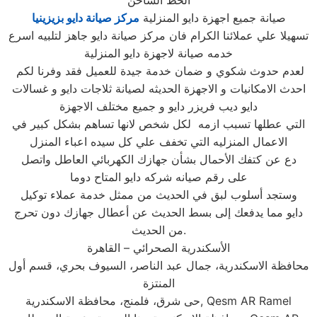
الخط الساخن
صيانة جميع اجهزة دايو المنزلية
مركز صيانة دايو بزيزينيا
تسهيلا علي عملائنا الكرام فان مركز صيانة دايو جاهز لتلبيه اسرع
خدمه صيانة لاجهزة دايو المنزلية
لعدم حدوث شكوي و ضمان خدمة جيدة للعميل فقد وفرنا لكم
احدث الامكانيات و الاجهزة الحديثه لصيانة ثلاجات دايو و غسالات
دايو ديب فريزر دايو و جميع مختلف الاجهزة
التي عطلها تسبب ازمه لكل شخص لانها تساهم بشكل كبير في
الاعمال المنزليه التي تخفف علي كل سيده اعباء المنزل
دع عن كتفك الأحمال بشأن جهازك الكهربائي العاطل واتصل
على رقم صيانه شركه دايو المتاح دوما
وستجد أسلوب لبق في الحديث من ممثل خدمة عملاء توكيل
دايو مما يدفعك إلى بسط الحديث عن أعطال جهازك دون تحرج
من الحديث.
الأسكندرية الصحرائي – القاهرة
محافظة الاسكندرية، جمال عبد الناصر، السيوف بحري، قسم أول
المنتزة
حى شرق، فلمنج، محافظة الاسكندرية, Qesm AR Ramel